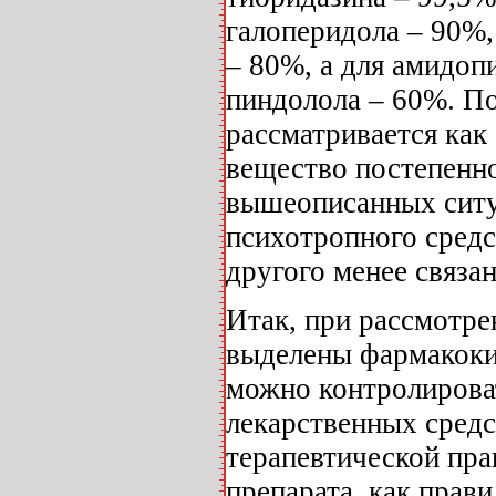
галоперидола – 90%,
– 80%, а для амидоп
пиндолола – 60%. По
рассматривается как
вещество постепенно 
вышеописанных ситу
психотропного средс
другого менее связа
Итак, при рассмотр
выделены фармакоки
можно контролирова
лекарственных средс
терапевтической пра
препарата, как прав