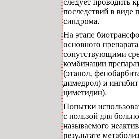
следует проводить к
последствий в виде 
синдрома.
На этапе биотрансф
основного препарата
сопутствующими сре
комбинации препарат
(этанол, фенобарбит
димедрол) и ингиби
циметидин).
Попытки использова
с пользой для больн
называемого неактивн
результате метаболи