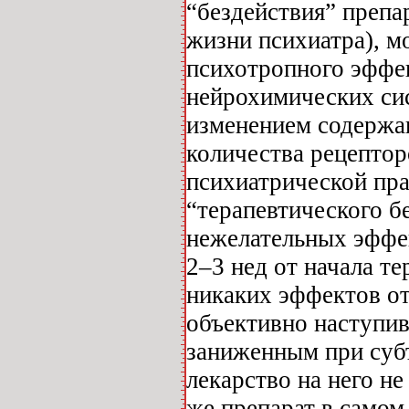
“бездействия” препа
жизни психиатра), м
психотропного эффек
нейрохимических сис
изменением содержан
количества рецептор
психиатрической пра
“терапевтического бе
нежелательных эффек
2–3 нед от начала т
никаких эффектов от
объективно наступив
заниженным при субъ
лекарство на него не
же препарат в самом