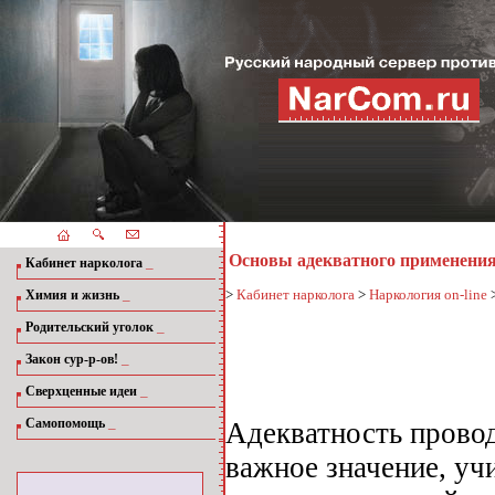
Основы адекватного применения
_
Кабинет нарколога
_
>
Кабинет нарколога
>
Наркология on-line
Химия и жизнь
_
Родительский уголок
_
Закон сур-р-ов!
_
Сверхценные идеи
_
Самопомощь
Адекватность прово
важное значение, уч