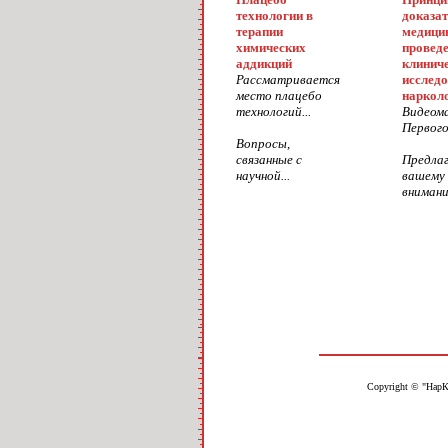
технологии в
доказа
терапии
медици
химических
провед
аддикций
клинич
Рассматривается
исследо
место плацебо
наркол
технологий...
Видеом
Первого.
Вопросы,
связанные с
Предла
научной...
вашему
внимани
Copyright © "НарК