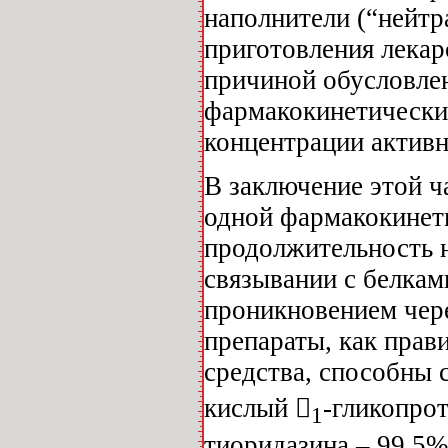
наполнители (“нейтр
приготовления лекар
причиной обусловлен
фармакокинетически
концентрации активн
В заключение этой ч
одной фармакокинет
продолжительность н
связывании с белками
проникновением чере
препараты, как прав
средства, способны 
кислый 
-гликопрот
1
тиоридазина – 99,5%