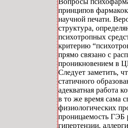
Вопросы психофарма
принципов фармакоки
научной печати. Веро
структура, определя
психотропных средст
критерию “психотроп
прямо связано с рас
проникновением в Ц
Следует заметить, ч
статичного образова
адекватная работа ко
в то же время сама 
физиологических про
проницаемость ГЭБ р
гипертензии, аллер