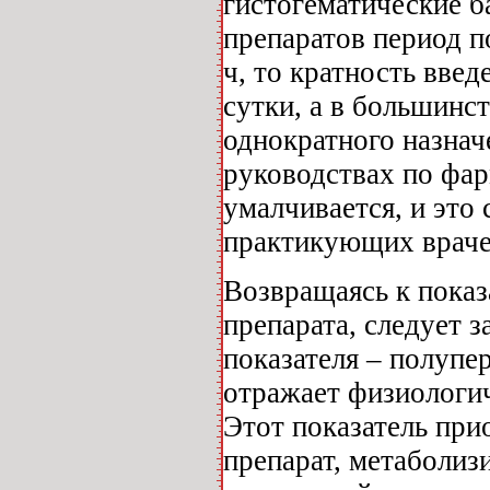
гистогематические б
препаратов период п
ч, то кратность введ
сутки, а в большинс
однократного назнач
руководствах по фар
умалчивается, и это
практикующих враче
Возвращаясь к пока
препарата, следует з
показателя – полупе
отражает физиологич
Этот показатель при
препарат, метаболиз