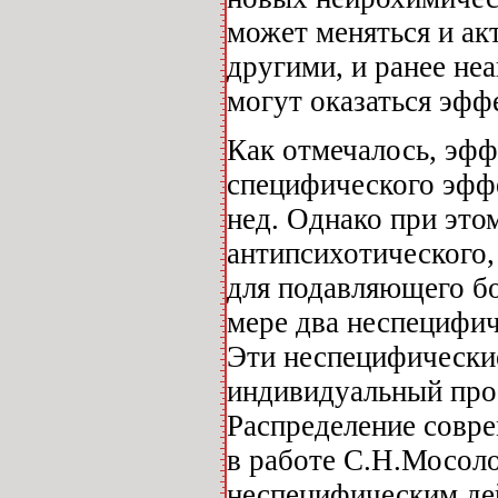
может меняться и ак
другими, и ранее неа
могут оказаться эф
Как отмечалось, эфф
специфического эффе
нед. Однако при это
антипсихотического,
для подавляющего б
мере два неспецифи
Эти неспецифически
индивидуальный про
Распределение совре
в работе С.Н.Мосолов
неспецифическим дей