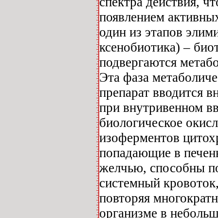
спектра действия, ч
появлением активных
один из этапов элим
ксенобиотика) – био
подвергаются метабо
Эта фаза метаболиче
препарат вводится в
при внутривенном вв
биологическое окисл
изоферментов цитохр
попадающие в печен
желчью, способны по
системный кровоток,
повторяя многократн
организме в небольш