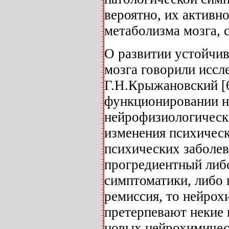
вероятно, их активн
метаболизма мозга, 
О развитии устойчив
мозга говорили иссле
Г.Н.Крыжановский [6
функционировании не
нейрофизиологическ
изменения психичес
психических заболев
прогредиентный либ
симптоматики, либо 
ремиссия, то нейрохи
претерпевают некие 
новых нейрохимическ