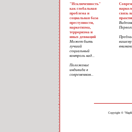
"Исключенность"
Соврем
как глобальная
наркол
проблема и
связь н
социальная база
практи
преступности,
Видеом
наркотизма,
Первого
терроризма и
иных девиаций
Предла
Может быть
вашему
лучший
внимани
социальный
контроль над...
Положение
индивида в
современном...
Copyright © "НарК