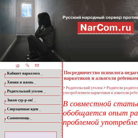
Посредничество психолога-педаг
_
Кабинет нарколога
наркотиков и алкоголя ребенком
_
Химия и жизнь
>
Родительский уголок
>
Родители родите
_
Родительский уголок
употреблением наркотиков и алкоголя ребе
_
Закон сур-р-ов!
В совместной статье
_
Сверхценные идеи
обобщается опыт ра
_
Самопомощь
проблемой употребле