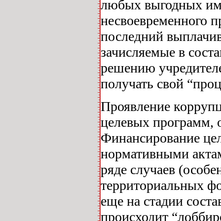
любых выгодных им у
несвоевременного п
последний выплачив
зачисляемые в сост
решению учредителе
получать свой “про
Проявление корруп
целевых программ, 
Финансирование цел
нормативными актам
ряде случаев (особе
территориальных фо
еще на стадии сост
происходит “лоббир