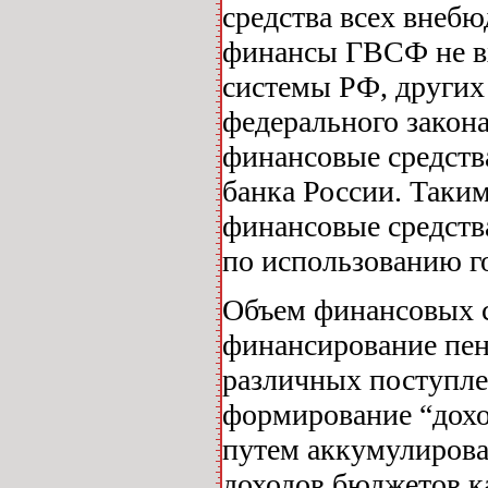
средства всех внебю
финансы ГВСФ не вх
системы РФ, других 
федерального закон
финансовые средств
банка России. Таким
финансовые средств
по использованию г
Объем финансовых с
финансирование пенс
различных поступл
формирование “дох
путем аккумулирова
доходов бюджетов к