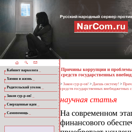
Причины коррупции и проблемы
_
Кабинет нарколога
средств государственных внебю
_
Химия и жизнь
>
Закон сур-р-ов!
>
Даешь систему!
>
Прич
_
Родительский уголок
средств государственных внебюджетных с
_
Закон сур-р-ов!
научная статья
_
Сверхценные идеи
На современном эта
_
Самопомощь
финансового обеспе
приобретает усилен