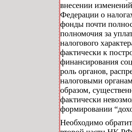
внесении изменений
Федерации о налога
фонды почти полнос
полномочия за упла
налогового характе
фактически к постр
финансирования соц
роль органов, расп
налоговыми органам
образом, существен
фактически невозм
формировании “дох
Необходимо обратить
второй части НК РФ 