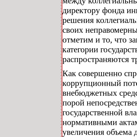
между коллегиальны
директору фонда ин
решения коллегиальн
своих неправомерных
отметим и то, что 
категории государс
распространяются т
Как совершенно сп
коррупционный поте
внебюджетных средс
порой непосредстве
государственной вл
нормативными актам
увеличения объема 