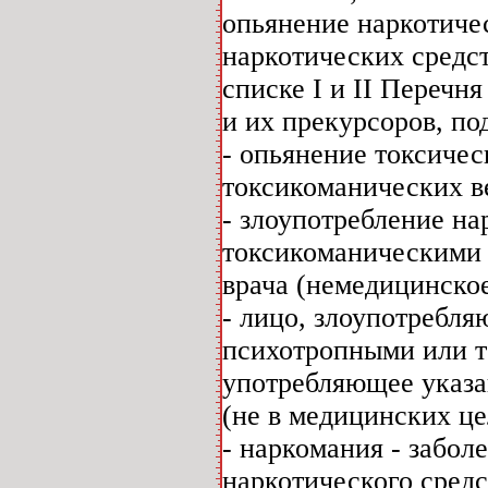
опьянение наркотиче
наркотических средс
списке I и II Перечн
и их прекурсоров, п
- опьянение токсичес
токсикоманических в
- злоупотребление н
токсикоманическими 
врача (немедицинское
- лицо, злоупотребл
психотропными или т
употребляющее указан
(не в медицинских це
- наркомания - забол
наркотического средс