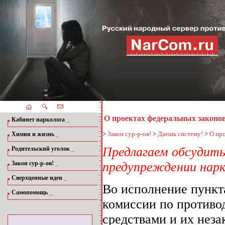
О проектах федеральных законо
_
Кабинет нарколога
_
>
Закон сур-р-ов!
>
Даешь систему!
>
О пр
Химия и жизнь
_
Предлагаем обсудить
Родительский уголок
_
Закон сур-р-ов!
предупреждении нарк
_
Сверхценные идеи
Во исполнение пункта
_
Самопомощь
комиссии по противо
средствами и их неза