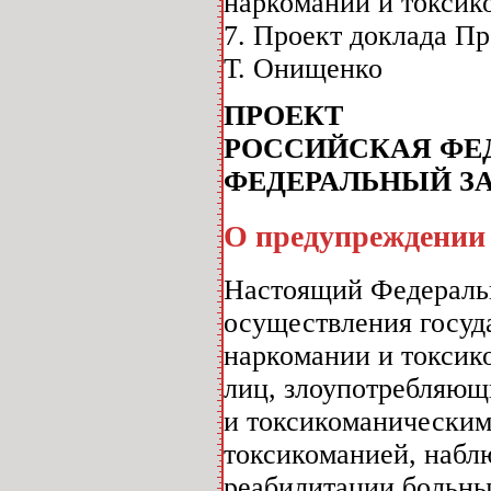
наркомании и токсиком
7. Проект доклада Пр
Т. Онищенко
ПРОЕКТ
РОССИЙСКАЯ ФЕ
ФЕДЕРАЛЬНЫЙ З
О предупреждении
Настоящий Федеральн
осуществления госуд
наркомании и токсик
лиц, злоупотребляющ
и токсикоманическим
токсикоманией, набл
реабилитации больны