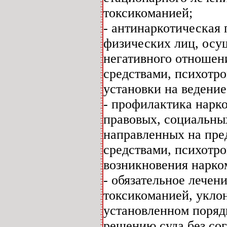
токсикоманией;
- антинаркотическая 
физических лиц, осу
негативного отношен
средствами, психотр
установки на ведение
- профилактика нарк
правовых, социальны
направленных на пре
средствами, психотр
возникновения нарко
- обязательное лечен
токсикоманией, укло
установленном поряд
решению суда без сог