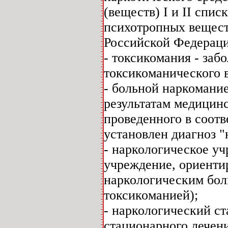
(веществ) I и II спи
психотропных вещест
Российской Федераци
- токсикомания - заб
токсикоманического 
- больной наркомание
результатам медицинс
проведенного в соот
установлен диагноз "
- наркологическое у
учреждение, ориенти
наркологическим бол
токсикоманией);
- наркологический ст
стационарного лечен