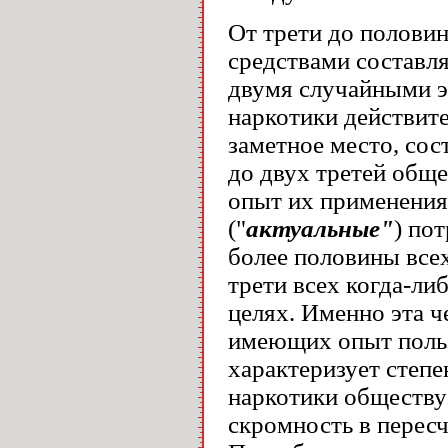
От трети до полови
средствами составля
двумя случайными эп
наркотики действит
заметное место, сос
до двух третей обще
опыт их применения
("
актуальные"
) по
более половины всех
трети всех когда-л
целях. Именно эта ч
имеющих опыт поль
характеризует степе
наркотики обществу 
скромность в пересч