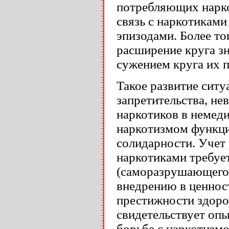
потребляющих нарко
связь с наркотикам
эпизодами. Более то
расширение круга з
сужением круга их 
Такое развитие сит
запретительства, н
наркотиков в немед
наркотизмом функци
солидарности. Учет
наркотиками требуе
(саморазрушающего)
внедрению в ценнос
престижности здоров
свидетельствует опы
борьбе с наркотизмо