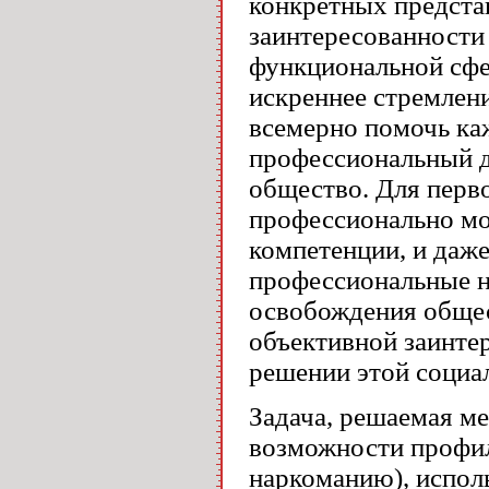
конкретных представ
заинтересованности
функциональной сфе
искреннее стремлен
всемерно помочь каж
профессиональный до
общество. Для перво
профессионально мот
компетенции, и даже
профессиональные н
освобождения общест
объективной заинтер
решении этой социа
Задача, решаемая ме
возможности профил
наркоманию), исполь