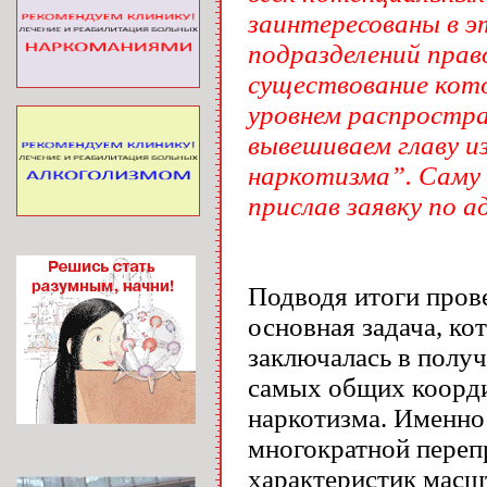
заинтересованы в 
подразделений прав
существование кот
уровнем распростра
вывешиваем главу и
наркотизма”. Саму
прислав заявку по а
Подводя итоги прове
основная задача, ко
заключалась в полу
самых общих коорди
наркотизма. Именно
многократной переп
характеристик масшт