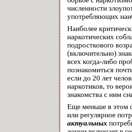
численности злоупо
употребляющих наиб
Наиболее критическ
наркотических собла
подросткового возра
(включительно) зна
всех когда-либо про
познакомиться почти
если до 20 лет чело
наркотиков, то веро
знакомства с ним сн
Еще меньше в этом с
или регулярное пот
актуальных
потреби
жизни включает в се