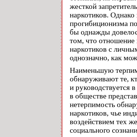
жесткой запретител
наркотиков. Однако
прогибиционизма по
бы однажды довелось
том, что отношение
наркотиков с личным
однозначно, как мо
Наименьшую терпим
обнаруживают те, кт
и руководствуется 
в обществе предста
нетерпимость обнар
наркотиков, чье инд
воздействием тех ж
социального сознан