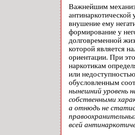
Важнейшим механиз
антинаркотической у
внушение ему негати
формирование у нег
долговременной жи
которой является н
ориентации. При эт
наркотикам определ
или недоступностью
обусловленным соот
нынешний уровень н
собственными хара
а отнюдь не стати
правоохранительных
всей антинаркотич