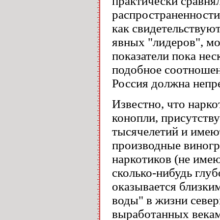
практически сравня
распространенности
как свидетельствуют
явных "лидеров", м
показатели пока нес
подобное соотношени
Россия должна непре
Известно, что нарко
конопли, присутств
тысячелетий и имеют
производные виногр
наркотиков (не име
сколько-нибудь глуб
оказывается близки
воды" в жизни север
выработанных векам