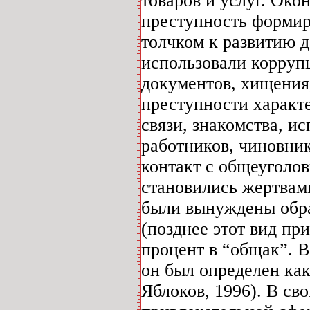
товаров и услуг. Око
преступность формиру
толчком к развитию 
использовали коррупц
документов, хищения
преступности характ
связи, знакомства, 
работников, чиновни
контакт с общеуголо
становились жертвам
были вынуждены обра
(позднее этот вид пр
процент в “общак”. В
он был определен ка
Яблоков, 1996). В св