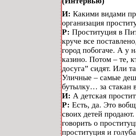
(Интервью)
И:
Какими видами пр
организация простит
Р:
Проституция в Пит
круче все поставлено
город побогаче. А у 
казино. Потом – те, 
досуга” сидят. Или 
Уличные – самые деше
бутылку… за стакан в
И:
А детская прости
Р:
Есть, да. Это вобщ
своих детей продают.
говорить о проституц
проституция и голуба