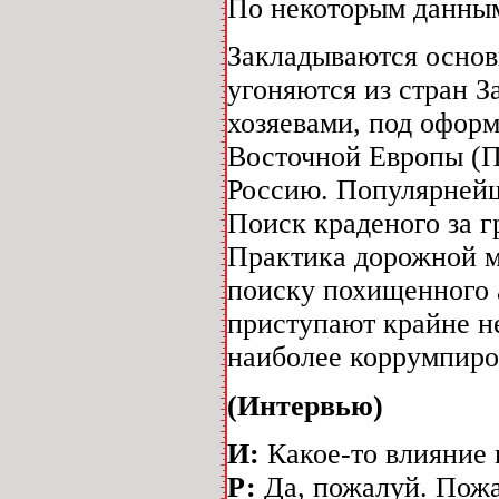
По некоторым данным
Закладываются основ
угоняются из стран З
хозяевами, под оформ
Восточной Европы (П
Россию. Популярнейш
Поиск краденого за г
Практика дорожной м
поиску похищенного 
приступают крайне н
наиболее коррумпир
(Интервью)
И:
Какое-то влияние 
Р:
Да, пожалуй. Пожа