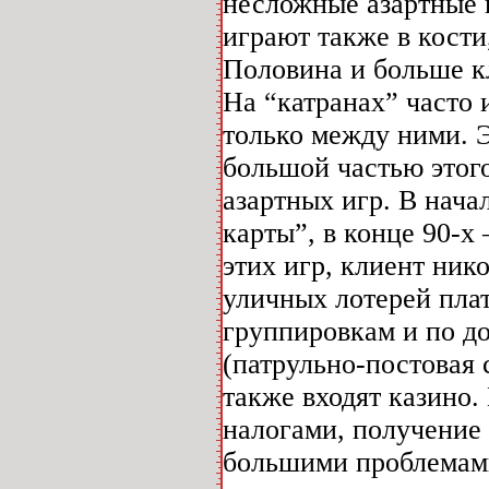
несложные азартные 
играют также в кости
Половина и больше к
На “катранах” часто 
только между ними. 
большой частью этог
азартных игр. В нача
карты”, в конце 90-х
этих игр, клиент ник
уличных лотерей пл
группировкам и по д
(патрульно-постовая
также входят казино
налогами, получение 
большими проблемами