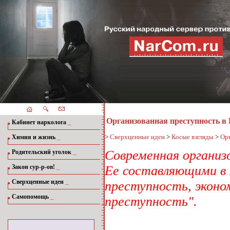
Организованная преступность в 
_
Кабинет нарколога
_
>
Сверхценные идеи
>
Косые взгляды
>
Орг
Химия и жизнь
_
Современная организ
Родительский уголок
_
Закон сур-р-ов!
Ее составляющими в 
_
Сверхценные идеи
преступность, эконо
_
Самопомощь
преступность".