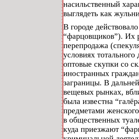
насильственный харак
выглядеть как жульн
В городе действовало
“фарцовщиков”). Их 
перепродажа (спекуля
условиях тотального
оптовые скупки со ск
иностранных граждан
заграницы. В дальне
вещевых рынках, вбл
была известна “галёр
предметами женского
в общественных туале
куда приезжают “фар
криминальной деятел