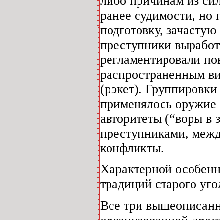
либо причинам из сил
ранее судимости, но
подготовку, зачастую
преступники выработа
регламентировали по
распространенным ви
(рэкет). Группировк
применялось оружие 
авторитеты (“воры в 
преступниками, меж
конфликты.
Характерной особенн
традиций старого уг
Все три вышеописан