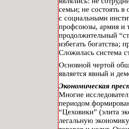
являлись: не сотрудн
семьи; не состоять в
с социальными инсти
профсоюзы, армия и т
продолжительный “ст
избегать богатства; п
Сложилась система ст
Основной чертой общ
является явный и де
Экономическая прес
Многие исследователи
периодом формирован
“Цеховики” (элита э
легальную экономику