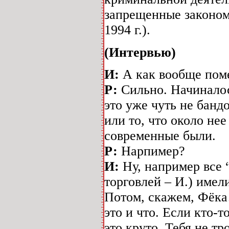
запрещенные законом 
1994 г.).
(Интервью)
И:
А как вообще поме
Р:
Сильно. Начиналось
это уже чуть не банд
или то, что около не
современные были.
Р:
Нарпимер?
И:
Ну, например все
торговлей – И.) имел
Потом, скажем, Фёка
это и что. Если кто-т
это круто. Тебя не тр