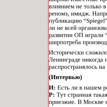
влиянием не только 
реномэ, имидж. Напри
публикацию “Spiegel”
ли не всей организо
развитии ОП играли 
ширпотреба производ
Исторически сложилос
Ленинграде никогда 
распространялось на 
(Интервью)
И:
Есть ли в нашем р
Р:
Тут странная така
приезжие. В Москве н