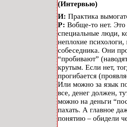
(Интервью)
И:
Практика вымогат
Р:
Вобще-то нет. Это 
специальные люди, к
неплохие психологи,
собеседника. Они п
“пробивают” (наводят
крутым. Если нет, то
прогибается (проявля
Или можно за язык по
все, денег должен, т
можно на деньги “пос
пахать. А главное да
понятию – обидели ч