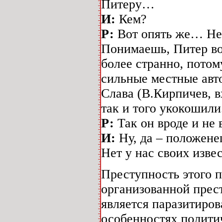
Питеру…
И:
Кем?
Р:
Вот опять же… Неи
Понимаешь, Питер воо
более странно, потом
сильные местные авт
Слава (В.Кирпичев, 
так и того укокошили
Р:
Так он вроде и не
И:
Ну, да – положене
Нет у нас своих изве
Преступность этого 
организованной прес
является паразитиров
особенностях политич