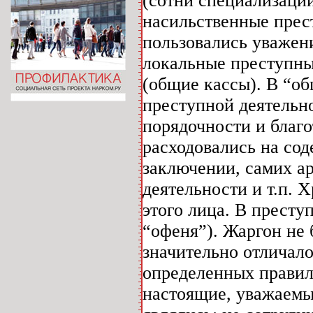
(сотни специализаций
насильственные прест
пользовались уважен
локальные преступны
(общие кассы). В “о
преступной деятельн
порядочности и благ
расходовались на со
заключении, самих ар
деятельности и т.п.
этого лица. В престу
“офеня”). Жаргон не
значительно отличало
определенных правил
настоящие, уважаем