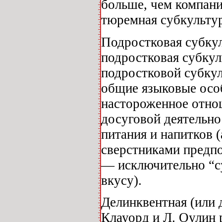
больше, чем компани
тюремная субкульту
Подростковая субкул
подростковая субкул
подростковой субкул
общие языковые особ
настороженное отно
досуговой деятельнос
питания и напитков 
сверстниками предпо
— исключительно “су
вкусу).
Делинквентная (или 
Клауорд и Л. Оулин 