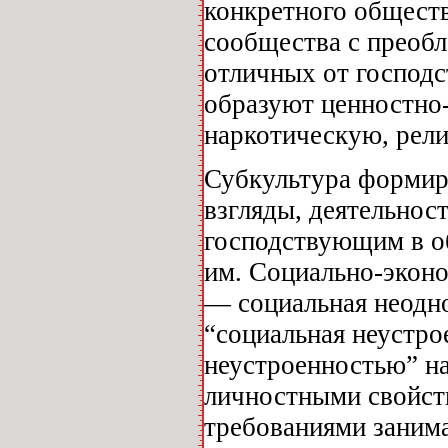
конкретного обществ
сообщества с преобл
отличных от господ
образуют ценностно
наркотическую, рели
Субкультура формиру
взгляды, деятельнос
господствующим в о
им. Социально-экон
— социальная неодно
“социальная неустро
неустроенностью” н
личностными свойст
требованиями заним