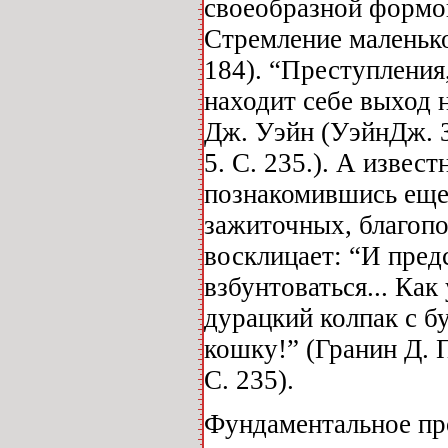
своеобразной формо
Стремление маленько
184). “Преступления
находит себе выход 
Дж. Уэйн (УэйнДж. З
5. С. 235.). А извес
познакомившись еще 
зажиточных, благоп
восклицает: “И пред
взбунтоваться... Как
дурацкий колпак с б
кошку!” (Гранин Д. 
С. 235).
Фундаментальное пр