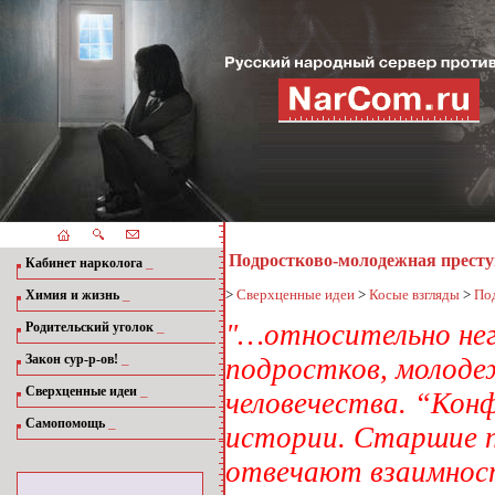
Подростково-молодежная престу
_
Кабинет нарколога
_
>
Сверхценные идеи
>
Косые взгляды
>
По
Химия и жизнь
_
"…относительно нег
Родительский уголок
_
Закон сур-р-ов!
подростков, молоде
_
Сверхценные идеи
человечества. “Кон
_
Самопомощь
истории. Старшие п
отвечают взаимно