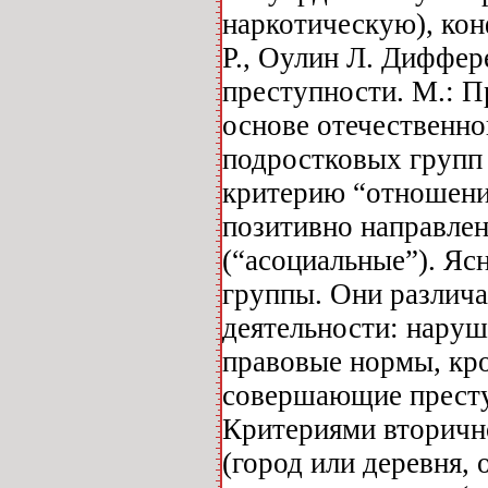
наркотическую), ко
Р., Оулин Л. Диффе
преступности. М.: Пр
основе отечественно
подростковых групп (
критерию “отношени
позитивно направлен
(“асоциальные”). Яс
группы. Они различ
деятельности: нар
правовые нормы, кр
совершающие престу
Критериями вторичн
(город или деревня, 