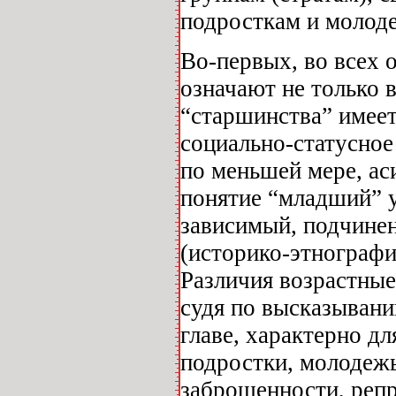
подросткам и молод
Во-первых, во всех 
означают не только 
“старшинства” имеет
социально-статусное
по меньшей мере, ас
понятие “младший” ук
зависимый, подчинен
(историко-этнографич
Различия возрастные
судя по высказывани
главе, характерно дл
подростки, молодежь
заброшенности, репр