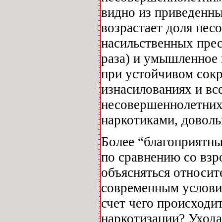
видно из приведенны
возрастает доля нес
насильственных пре
раза) и умышленное 
при устойчивом сок
изнасилованиях и вс
несовершеннолетних 
наркотиками, доволь
Более “благоприятн
по сравнению со взр
объясняться относит
современным условия
счет чего происходит
наркотизации? Ухода