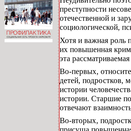
Неудивительно поэт
преступности несов
отечественной и за
социологической, пс
Хотя и важная роль 
их повышенная крими
эта рассматриваемая
Во-первых, относите
детей, подростков, 
истории человечеств
истории. Старшие по
отвечают взаимност
Во-вторых, подрост
присуща повышенная