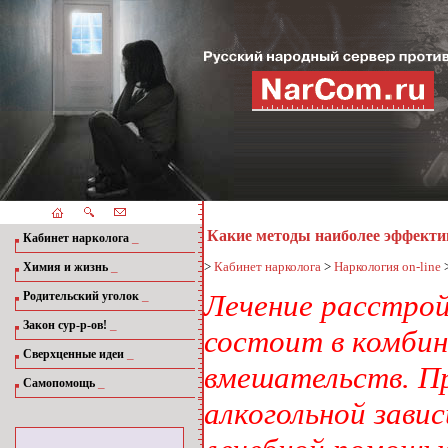
Какие методы наиболее эффектив
_
Кабинет нарколога
_
>
Кабинет нарколога
>
Наркология on-line
Химия и жизнь
_
Лечение расстрой
Родительский уголок
_
Закон сур-р-ов!
состоит в комбин
_
Сверхценные идеи
вмешательств. П
_
Самопомощь
алкогольной зави