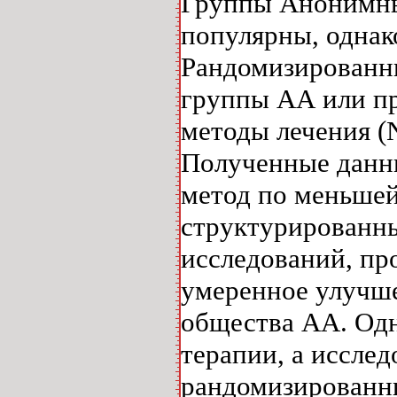
Группы Анонимны
популярны, однак
Рандомизированны
группы АА или пр
методы лечения (
Полученные данны
метод по меньшей
структурированны
исследований, про
умеренное улучше
общества АА. Одн
терапии, а иссле
рандомизированн