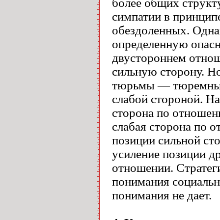
более общих структур
симпатии в принцип
обездоленных. Однак
определенную опасн
двустороннем отнош
сильную сторону. Н
тюрьмы — тюремный
слабой стороной. Н
сторона по отношен
слабая сторона по 
позиции сильной ст
усиление позиции д
отношении. Стратеги
понимания социальн
понимания не дает.