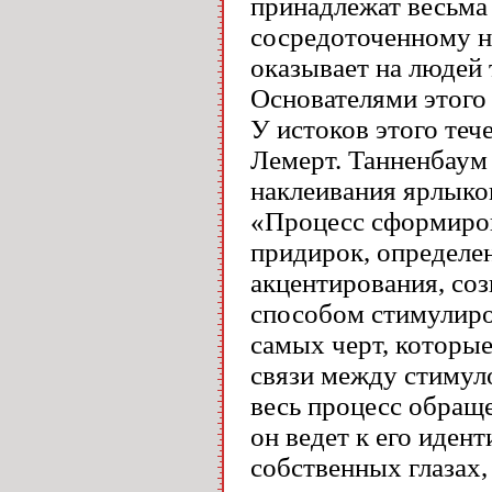
принадлежат весьма
сосредоточенному н
оказывает на людей 
Основателями этого 
У истоков этого теч
Лемерт. Танненбаум 
наклеивания ярлыко
«Процесс сформиров
придирок, определен
акцентирования, соз
способом стимулиро
самых черт, которы
связи между стимуло
весь процесс обращ
он ведет к его иден
собственных глазах,