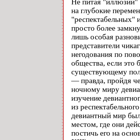
Не питая "иллюзий" 
на глубокие перемен
"респектабельных" и
просто более замкн
лишь особая разнов
представители чика
негодования по пов
общества, если это
существующему поло
— правда, пройдя ч
ночному миру девиа
изучение девиантног
из респектабельного
девиантный мир был 
местом, где они дей
постичь его на осно