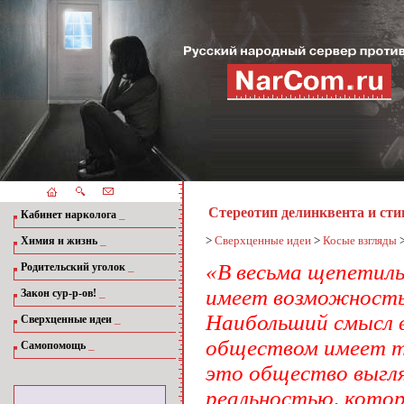
Стереотип делинквента и ст
_
Кабинет нарколога
_
>
Сверхценные идеи
>
Косые взгляды
Химия и жизнь
_
«В весьма щепетиль
Родительский уголок
имеет возможность 
_
Закон сур-р-ов!
Наибольший смысл в
_
Сверхценные идеи
обществом имеет то
_
Самопомощь
это общество выгл
реальнос­тью, котор