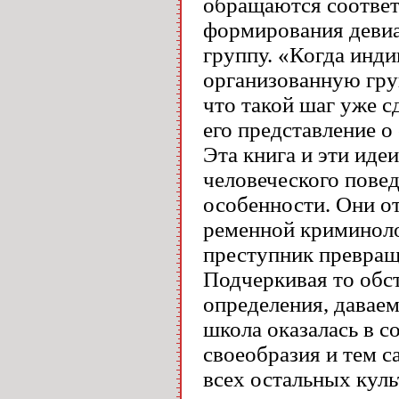
обращаются соотве
формирования девиа
группу. «Когда инди
организованную груп
что такой шаг уже с
его представление о 
Эта книга и эти иде
человеческого пове
особенности. Они о
ременной криминолог
преступник превраща
Подчеркивая то обст
определения, давае
школа оказалась в с
своеобразия и тем 
всех остальных куль