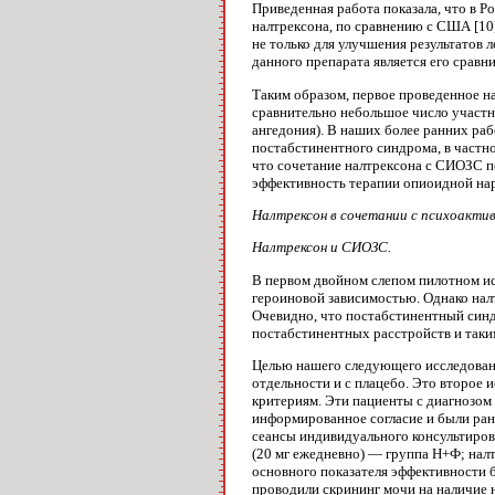
Приведенная работа показала, что в Р
налтрексона, по сравнению с США [10]
не только для улучшения результатов
данного препарата является его сравни
Таким образом, первое проведенное н
срав­нительно небольшое число участн
ангедония). В наших более ранних ра
постабстинентного синдро­ма, в частн
что сочетание налтрексона с СИОЗС п
эффективность терапии опиоидной на
Налтрексон в сочетании с психоакт
Налтрексон и СИОЗС.
В первом двойном слепом пилотном исс
героиновой зависимостью. Однако налт
Очевидно, что постабстинентный синд
постаб­стинентных расстройств и таки
Целью нашего следующего исследовани
отдель­ности и с плацебо. Это второе 
критериям. Эти па­циенты с диагнозо
информированное согла­сие и были ран
сеансы индивидуального консуль­тиров
(20 мг ежедневно) — группа Н+Ф; нал­
основного показателя эффективности бы
прово­дили скрининг мочи на наличие 