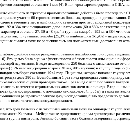
фектов опиоидов) составляет 1 мес [4]. Виви- трол зарегистрирован в США, н
инъекци­онного налтрексона пролонгированного действия было проведено в С
 приняли участие 60 героинзависимых больных, прошедших детоксикацию. Из 
ячно в течение 2 мес в комбина­ции с сеансами противорецидивной психотерап
их 192 и 384 мг инъекционного депо-налтрексона (60 и 68% соответственно) по
 характер и составил 27, 36 и 48 дней в группах плацебо, 192 мг и 384 мг инъ
пациентов, получавших плацебо (25,3%) и наи­большим (61,9%) у пациентов, п
щенные анализы мочи не расценивались как положитель­ные, достоверных отл
штабное двойное слепое рандомизированное плацебо-контролируемое мультицен
 16]. Его це­лью была оценка эффективности и безопасности инъекционной фо
пиоидой наркомании. В ходе исследования 250 больных с зависимостью от о
ола) (126 человек, средний воз­раст 30 лет, 90% мужчин) и группу плацебо (12
иоидов в выборке составила 10±4 года. Пациенты, которые попали в группу л
витрола) в дозе 380 мг. Всем больным 1 раз в нед проводили сеанс инди­видуа
-психологические оценки проводили также 1 раз в нед с использованием бата­
являлось количество отрицатель­ных анализов мочи на опиоиды. Вторичными п
ости (диагностированная с помощью на- локсоновой пробы), а также интенсив
закон­чившим рандомизированную фазу исследования, было предложено дальне
ании с психо­логическим консультированием.
зал, что доля больных с негативными анализами мочи на опиоиды в группе леч
ыживаемости Каплана—Мейера также продемонстрировал досто­верные различия
ыше в группе вивитрола. Значимо большая часть больных заверши­ли программу