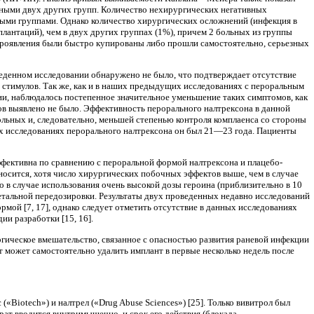
ьны­ми двух других групп. Количество нехирургических негативных
ыми группами. Однако количество хирургических осложнений (инфекция в
лантаций), чем в двух других группах (1%), причем 2 больных из группы
 проявления были быстро купированы ли­бо прошли самостоятельно, серьезных
веденном исследовании обна­ружено не было, что подтверждает отсутствие
стимулов. Так же, как и в наших преды­дущих исследованиях с пероральным
пии, наблюдалось постепенное значительное уменьшение таких симптомов, как
мов выявлено не было. Эффективность перорального налтрексона в данной
ольных и, следовательно, меньшей степенью контроля комплаенса со стороны
них исследованиях перорального налтрексона он был 21—23 года. Па­циенты
ффективна по сравнению с пероральной формой налтрексона и плацебо-
носится, хотя число хирургиче­ских побочных эффектов выше, чем в случае
 в случае использования очень высокой дозы героина (приблизительно в 10
 летальной передозировки. Результаты двух проведенных недавно исследований
мой [7, 17], однако следует отметить отсут­ствие в данных исследованиях
ии разработки [15, 16].
ическое вмешательство, связан­ное с опасностью развития раневой инфекции
 может самостоятельно удалить имплант в первые несколько недель после
Biotech») и налтрел («Drug Abuse Sciences») [25]. Только вивитрол был
парат вводится внутримышечно, и срок его действия (блокада