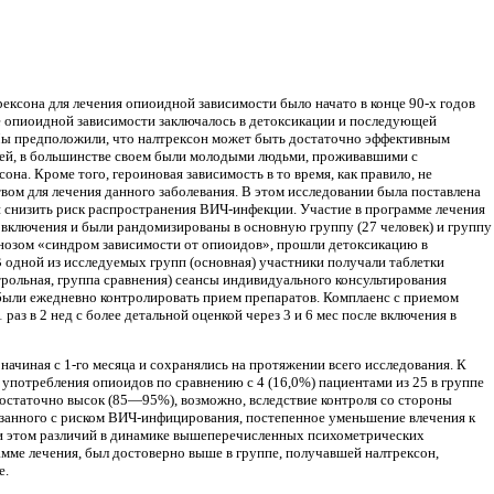
ксона для лечения опиоидной зависимости было начато в конце 90-х годов
ие опиоидной зависимости заключалось в детоксикации и последующей
 Мы предположили, что налтрексон может быть доста­точно эффективным
ией, в большин­стве своем были молодыми людьми, проживавшими с
на. Кроме того, героиновая за­висимость в то время, как правило, не
вом для лечения данного заболевания. В этом исследовании была поставлена
 и снизить риск распространения ВИЧ-инфекции. Участие в программе лечения
м вклю­чения и были рандомизированы в основную группу (27 человек) и группу
иагнозом «синдром зависимости от опиоидов», прошли детоксикацию в
 одной из исследуемых групп (основная) участники получали таблетки
нтрольная, группа сравнения) сеансы индивиду­ального консультирования
 были ежедневно контролировать прием препаратов. Комплаенс с приемом
з в 2 нед с более детальной оценкой через 3 и 6 мес после вклю­чения в
ачиная с 1-го месяца и сохра­нялись на протяжении всего исследования. К
о употребления опиоидов по сравнению с 4 (16,0%) пациентами из 25 в группе
до­статочно высок (85—95%), возможно, вследствие контроля со стороны
язанного с риском ВИЧ-инфицирования, постепенное умень­шение влечения к
ри этом различий в динамике вышеперечисленных психометрических
мме лечения, был достоверно выше в группе, получавшей налтрексон,
е.