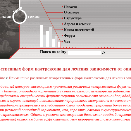
Новости
О сервере
Структура
Адреса и ссылки
Книга посетителей
Форум
Чат
Поиск по сайту
ственных форм налтрексона для лечения зависимости от оп
ine
>
Применение различных лекарственных форм налтрексона для лечения за
едований авторов, касающихся применения различных лекарственных форм на
 у больных опиоидной наркоманией в сопоставлении с некоторыми работами
средствами специфической фармакотерапии зависимости от опиоидов, одобр
ь и ограничивающей использование перорального налтрексона в лечении опио
лацебо-контролируемых исследованиях была продемонстрирована более высо
и ремиссий опиоидной наркомании, что, вероятно, связано с культурологич
 наркозависимых. Однако с увеличением возраста больных опиоидной нарко
кционные) являются более эффективными, чем пероральные, позволяют отча