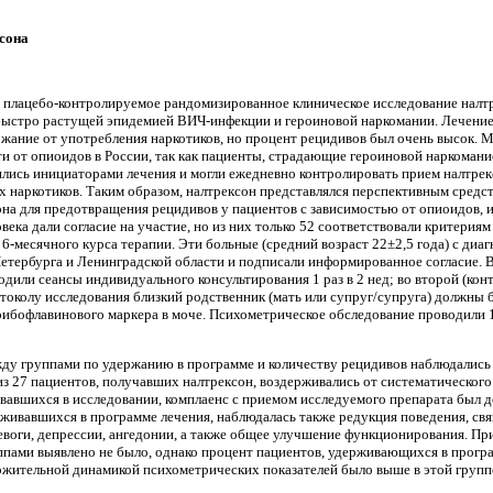
сона
 плацебо-контролируемое рандомизированное клиническое исследование налтре
 с быстро растущей эпидемией ВИЧ-инфекции и героиновой наркома­нии. Лечен
ержание от употребления нарко­тиков, но процент рецидивов был очень высок.
ти от опиоидов в России, так как пациенты, страдающие героиновой наркоман
лись ини­циаторами лечения и могли ежедневно контролиро­вать прием налтрексо
 наркотиков. Таким об­разом, налтрексон представлялся перспективным средст
она для предотвращения ре­цидивов у пациентов с зависимостью от опиоидов,
века дали согласие на участие, но из них только 52 соответствовали критерия
я 6-месячного курса терапии. Эти больные (средний возраст 22±2,5 года) с д
етербурга и Ленинградской области и подписали информиро­ванное согласие. В
ходили сеансы индиви­дуального консультирования 1 раз в 2 нед; во второй (ко
отоколу исследования близкий род­ственник (мать или супруг/супруга) должны
бофлавинового маркера в моче. Психоме­трическое обследование проводили 1 ра
у груп­пами по удержанию в программе и количеству реци­дивов наблюдались н
 из 27 пациентов, по­лучавших налтрексон, воздерживались от система­тическог
ававшихся в исследовании, комплаенс с приемом исследуемого препарата был 
рживавшихся в программе лечения, на­блюдалась также редукция поведения, св
евоги, депрессии, ангедонии, а также общее улучшение функционирования. П
пами выяв­лено не было, однако процент пациентов, удержи­вающихся в програ
ложительной динами­кой психометрических показателей было выше в этой групп