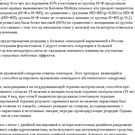
К концу 6-го мес исследования 43% участни­ков из группы Н+Ф продолжали
нализ кривых выживаемости Каплана-Мейера показал, что процент пациентов,
 налтрексон (Н+Ф и Н+ФП), по сравнению с группами НП+ФП (p<0,001) и НП+Ф
бо (НП+ФП), группа Н+Ф также не отличалась значимо от группы Н+ФП (p=0,2).
 в ремиссии) была более высокой (60%) по сравне­нию с женщинами из группы
о связано с тем, что на начальном этапе у женской ча­сти когорты отмечался
мужчинами.
я предотвращения рецидива у больных опиоидной наркоманией в России.
нотерапия флуоксетином. Следует отме­тить тенденцию к большей
 це­лом антидепрессанты не оказывали значимого вли­яния на улучшение
а серьезных по­бочных эффектов.
ния проявлений синдрома отмены опиоидов. Этот препарат, являющийся
е способен купировать проявления опиоидного абстинентного синдрома).
ами, находящимися на поддер­живающей терапии налтрексоном, способен пре­
ванное согласие 18 мужчин и женщин получали те­рапию налтрексоном (50 мг)
н еще 4 нед, при этом 8 пациентов продолжали сочетанную терапию
нированной терапии резуль­тат скрининга мочи на наличие наркотиков был
 в отличие от плацебо, снижает реак­цию на стимулы, ассоциированные с
ию наркотиков и негативные эмоции, нередко провоцирующие рецидив. Однако
 числа участников.
йное слепое с двойной маски­ровкой и четырехклеточным дизайном рандомизи­
ого альфа-адреномиметика, ис­пользуемого как антигипертензивное средство,
ицитом внимания для лечения опий­ной наркомании, близкого по механизму