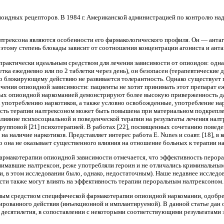
иоидных рецепторов. В 1984 г. Американской администраци­ей по контролю н
лтрексо­на являются особенности его фармакологического профиля. Он — анта
этому сте­пень блокады зависит от соотношения концентра­ции агониста и антаг
 практи­чески идеальным средством для лечения зависимо­сти от опиоидов: одн
етка ежедневно или по 2 таблетки через день), он безопасен (терапевти­чески
го блокирующему действию не развивается толерантность. Однако существует 
лечения опиоидной зависимости: пациенты не хотят принимать этот препарат е
х опиоидной наркоманией демонстрируют более вы­сокую приверженность дан
 употребле­нию наркотиков, а также условно освобожденные, употребление нарко
ность терапии налтрексоном может быть повышена при материальном подкрепле
ияние психосоциальной и поведенческой терапии на результаты лечения налтр
группо­вой [21] психотерапией. В работах [22], посвящен­ных сочетанию пове
а наличие наркотиков. Представляет интерес работа E. Nunes и соавт. [18], в
го она не оказывает су­щественного влияния на отношение больных к те­рапии н
армакоте­рапии опиоидной зависимости отмечается, что эф­фективность перора
нимавшие налтрексон, реже употребляли героин и не отличались криминальным
в этом исследовании было, однако, недо­статочным). Наше недавнее исследов
ости также могут влиять на эффективность тера­пии пероральным налтрексоном.
ым сред­ством специфической фармакотерапии опиоидной наркомании, одобрен
нгированного действия (инъекционной и имплантируемой). В данной статье да
 десятилетия, в сопоставлении с некоторыми соот­ветствующими результатами