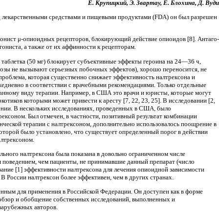
Е. Крупицкий, Э. Звартау, Е. Блохина, Д. Вуди
ад лекарственными средствами и пищевыми продуктами (FDA) он был разрешен
гонист μ-опиоидных рецепто­ров, блокирующий действие опиоидов [8]. Антаго­
ониста, а также от их аффин­ности к рецепторам.
а таблетка (50 мг) блокирует субъективные эффекты героина на 24—36 ч,
е дозы не вызывают серьезных побочных эф­фектов), хорошо переносится, не
проблема, которая существенно снижает эффектив­ность налтрексона и
жедневно в соот­ветствии с врачебными рекомендациями. Только отдельные
ному виду терапии. На­пример, в США это врачи и юристы, которые могут
тиков которыми может приве­сти к аресту [7, 22, 23, 25]. В исследовании [2,
нии. В нескольких исследованиях, прове­денных в США, было
ексоном. Был отмечен, в частности, позитивный результат комби­нации
денческой терапии с налтрексоном, дополнительно использовалось поощрение в
 которой было установлено, что суще­ствует определенный порог в действии
алтрексоном.
льного налтрексона была пока­зана в довольно ограниченном числе
 поведением, чем пациенты, не принимавшие дан­ный препарат (число
ание [1] эф­фективности налтрексона для лечения опиоидной зависимости
 В России налтрексон более эффективен, чем в других странах.
ным для применения в Россий­ской Федерации. Он доступен как в форме
н обзор и обобщение собственных исследований, выполненных и
 зарубежных авторов.