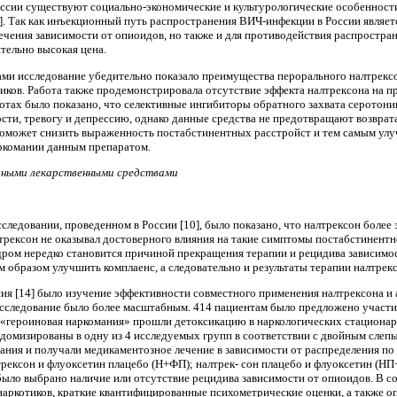
оссии су­ществуют социально-экономические и культуроло­гические особенност
. Так как инъекционный путь распространения ВИЧ-инфекции в России являетс
 лечения зависимости от опиоидов, но также и для противо­действия распрос
тельно высо­кая цена.
ами ис­следование убедительно показало преимущества перорального налтрекс
иков. Работа так­же продемонстрировала отсутствие эффекта налтрексона на п
ботах было показано, что селективные ингибиторы обратного захвата серото
ости, тревогу и депрессию, однако дан­ные средства не предотвращают возврат
оможет снизить выраженность постабсти­нентных расстройст и тем самым улучш
ркома­нии данным препаратом.
ивными лекарственными средствами
ледовании, проведенном в России [10], было показано, что налтрексон более 
рексон не оказывал достоверного влияния на такие симптомы постабстинентного
ром нередко становится причиной прекращения терапии и реци­дива зависим
м образом улучшить комплаенс, а следовательно и результаты терапии налтрек
я [14] было изучение эффективности совместного приме­нения налтрексона и 
исследование было более масштабным. 414 пациентам было предложе­но участие 
м «героиновая наркомания» прошли детоксикацию в наркологических стацио­на
домизированы в одну из 4 исследуе­мых групп в соответствии с двойным слепы
ания и получали медикаментозное лечение в зависимости от распределения по г
трексон и флуоксетин плацебо (Н+ФП); налтрек- сон плацебо и флуоксетин (НП
ло вы­брано наличие или отсутствие рецидива зависимо­сти от опиоидов. В соо
наркотиков, крат­кие квантифицированные психометрические оцен­ки, а также