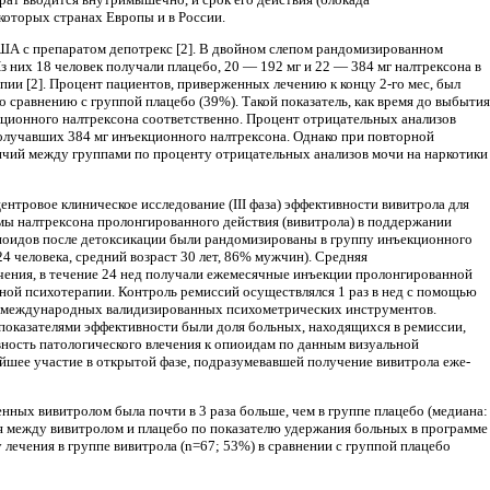
екоторых странах Европы и в России.
ША с препаратом депотрекс [2]. В двойном слепом рандомизированном
них 18 человек получали плацебо, 20 — 192 мг и 22 — 384 мг налтрексона в
ии [2]. Процент пациентов, приверженных лечению к концу 2-го мес, был
 сравне­нию с группой плацебо (39%). Такой показатель, как время до выбытия
екционного налтрексона соответственно. Процент отрицатель­ных анализов
олучавших 384 мг инъекционного налтрексона. Однако при повтор­ной
ичий между группами по про­центу отрицательных анализов мочи на наркотики
тровое клиническое ис­следование (III фаза) эффективности вивитрола для
рмы налтрексона пролонгирован­ного действия (вивитрола) в поддержании
пиоидов после детоксикации были рандомизированы в группу инъекционного
4 че­ловека, средний возраст 30 лет, 86% мужчин). Сред­няя
ечения, в течение 24 нед получали ежемесячные инъекции пролонгированной
льной психотерапии. Контроль ремиссий осу­ществлялся 1 раз в нед с помощью
реи международных валидизированных психоме­трических инструментов.
ока­зателями эффективности были доля больных, нахо­дящихся в ремиссии,
ность патоло­гического влечения к опиоидам по данным визуаль­ной
йшее участие в открытой фазе, подразумевавшей получение вивитрола еже­
енных вивитролом была почти в 3 раза больше, чем в группе плацебо (медиана:
 между вивитролом и плацебо по показателю удержания больных в программе
 лечения в группе вивитрола (n=67; 53%) в сравнении с группой плацебо