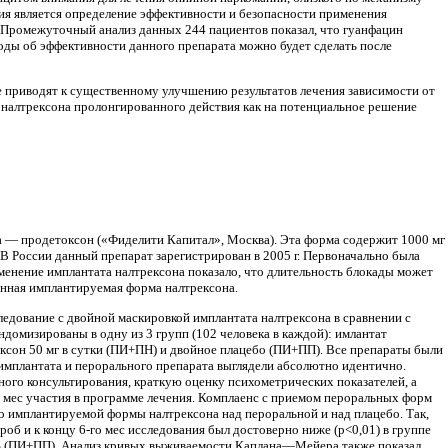
ния является определение эффективности и безопасности применения
 Проме­жуточный анализ данных 244 пациентов показал, что гуанфацин
ды об эффективно­сти данного препарата можно будет сделать после
е приводят к существенному улучшению результатов лечения зависимости от
 налтрексона пролонгирован­ного действия как на потенциальное решение
на — продетоксон («Фиделити Капитал», Москва). Эта форма содержит 1000 мг
 России данный препарат зарегистрирован в 2005 г. Первоначально была
именение имплантата налтрексона показало, что длительность блокады может
н­ная имплантируемая форма налтрексона.
дование с двойной маскиров­кой имплантата налтрексона в сравнении с
домизированы в одну из 3 групп (102 человека в каждой): имлантат
рексон 50 мг в сутки (ПИ+ПН) и двойное плацебо (ПИ+ПП). Все препараты были
имплантата и перорального препарата выглядели абсо­лютно идентично.
ого консуль­тирования, краткую оценку психометрических по­казателей, а
м мес участия в про­грамме лечения. Комплаенс с приемом пероральных форм
о имплантируемой формы налтрексона над пероральной и над плацебо. Так,
 и к концу 6-го мес исследова­ния был достоверно ниже (p<0,01) в группе
9% (ПИ+ПП). Анализ кривых выживаемости Каплана—Мейера также показал