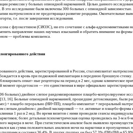
зации ремиссии у боль­ных опиоидной наркоманией. Целью данного ис­следова
. В это исследование были включе­ны 300 больных с опиоидной зависимостью.
рапии налтрексоном и не предотвращал развитие рецидива. Окончательные выво
горты, т.е. после завершения исследования.
ксона с флуоксетином (СИОЗС), ни его сочетание с альфа-адреномиметиками н
сменить на­правление наших научных изысканий и обратить внимание на формы
соном — проблемы комплаенса.
лонгированного действия
ованно­го действия, зарегистрированной в России, стал имплантат налтрексо
бождается в кровь при подкожной имплантации в переднюю брюшную стенку. В
блокировать опиат- ные рецепторы на период в 2 мес, однако клиниче­ское пр
щий момент продетоксон — это единственная в мире официально зарегистрирова
6 боль­ных) двойное слепое рандомизированное плацебо-контролируемое иссле
[13, 16]. Больные опиоидной наркоманией, прошедшие детоксикацию, были ран
 2 мес) + плацебо перорально (НИ+ПП); плацебо-имплантат + пероральный нал­т
ым слепым дизайном с двойной маскировкой — т.е. активные и плацебо-формы 
клиники 1 раз в 2 нед. Во время визитов с ними проводили сеансы индивидуальн
аркотиков; более детальная психометрическая оценка проводилась на 3-м и 6-
ого маркера в моче. При статистическом анализе было выявлено преимуществ
ался как сумма положительных анализов мочи на наркотики и пропущенных проб
 группами и составил 36,4%. В других группах он был 57,3% (ПИ+ПН) и 65,