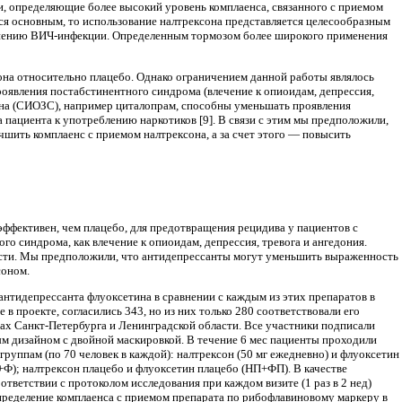
и, определяющие более высо­кий уровень комплаенса, связанного с приемом
я основным, то исполь­зование налтрексона представляется целесообраз­ным
транению ВИЧ-инфекции. Опре­деленным тормозом более широкого применения
она относительно плацебо. Од­нако ограничением данной работы являлось
роявления постабстинентного син­дрома (влечение к опиоидам, депрессия,
нина (СИОЗС), например циталопрам, способны уменьшать проявления
а пациента к употреблению наркотиков [9]. В связи с этим мы предположили,
ить комплаенс с приемом налтрексона, а за счет этого — повы­сить
эффекти­вен, чем плацебо, для предотвращения рецидива у пациентов с
 синдрома, как влече­ние к опиоидам, депрессия, тревога и ангедония.
ости. Мы предположили, что антиде­прессанты могут уменьшить выраженность
соном.
антидепрессанта флуоксетина в сравнении с каждым из этих препаратов в
в проекте, согласились 343, но из них только 280 соответствовали его
рах Санкт-Петербурга и Ленинградской области. Все участники подписали
м дизай­ном с двойной маскировкой. В течение 6 мес паци­енты проходили
руппам (по 70 че­ловек в каждой): налтрексон (50 мг ежедневно) и флуоксетин
+Ф); налтрексон плацебо и флуоксетин плацебо (НП+ФП). В каче­стве
тветствии с протоколом ис­следования при каждом визите (1 раз в 2 нед)
 определение комплаенса с приемом препарата по рибофлавиновому маркеру в