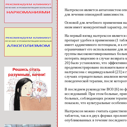
Налтрексон является антагонистом оп
для лечения опиоидной зависимости.
Основой для лечебного применения на
низм имеет конкурентный характер, по
На первый взгляд налтрексон является
препа­рат удобен в применении (1 табл
имеет аддиктивного потенциала, и к е
ограничивает его использова­ние для 
группы высокомотивированных больны
потерять лицензию в случае возврата к
20] бы­ло установлено, что эффектив
продемонстрировано положи­тельное вл
налтрексона с индивидуальной [23] и 
случаях отрицательных анализов мочи н
поведенче­ской терапии, после которо
В последнем руководстве ВОЗ [6] по ф
исследований. При этом больные, при
больных, соблюдающих режим терапии, 
показало, что культуральные особен­н
Налтрексон можно считать единственн
таблеток, так и в двух формах проло
опубликованных в течение последне­го