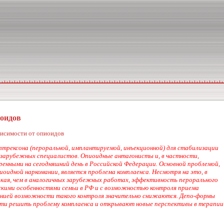
иоидов
висимости от опиоидов
лтрексона (пероральной, имплантируемой, инъекционной) для стабилизации
 зарубежных специалистов. Опиоидные антагонисты и, в частности,
енными на сегодняшний день в Российской Федерации. Основной проблемой,
идной наркомании, является проблема комплаенса. Несмотря на это, в
кая, чем в аналогичных зарубежных работах, эффективность перорального
ескими особенностями семьи в РФ и с возможностью контроля приема
манией возможности такого контроля значительно снижаются. Депо-формы
сти решить проблему комплаенса и открывают новые перспективы в терапии