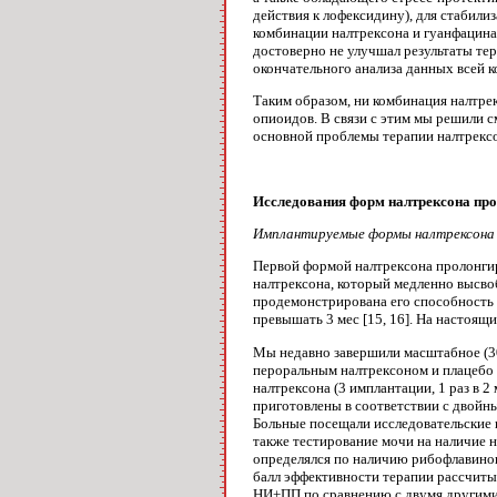
действия к лофексидину), для стабили
комбинации налтрексона и гуанфацина
достоверно не улучшал результаты те
окончательного анализа данных всей ко
Таким образом, ни комбинация налтре
опиоидов. В связи с этим мы решили 
основ­ной проблемы терапии налтрек
Исследования форм налтрексона
про
Имплантируемые формы налтрексона
Первой формой налтрексона пролонгир
налтрексона, который медленно высво
проде­монстрирована его способность 
превышать 3 мес [15, 16]. На настоя
Мы недавно завершили масштабное (30
пероральным налтрексоном и плацебо 
налтрексона (3 им­плантации, 1 раз в
приготовлены в со­ответствии с двойн
Больные посещали исследова­тельские 
также тестирование мочи на наличие н
определялся по наличию рибофлавинов
балл эффективности терапии рассчитыв
НИ+ПП по сравнению с двумя другими