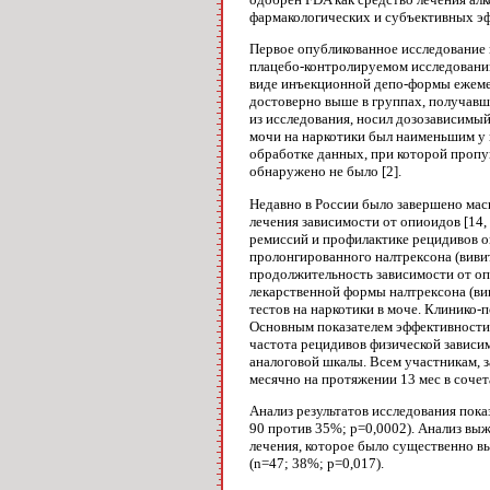
фармакологических и субъектив­ных эф
Первое опубликованное исследование 
плацебо-контролируемом исследовании
виде инъекционной депо-формы ежемес
достоверно выше в группах, по­лучавш
из исследования, носил дозозависимый
мочи на наркотики был наименьшим у 
обработке данных, при которой пропу
обнаружено не было [2].
Недавно в России было завершено мас
лечения зависимости от опиоидов [14,
ремиссий и профилактике рецидивов о
пролонгированного налтрексона (вивитр
продолжительность зависимости от оп
лекар­ственной формы налтрексона (ви
тестов на нарко­тики в моче. Клинико
Основным показателем эффективности 
частота рецидивов физической зависим
аналоговой шкалы. Всем участникам, 
месячно на протяжении 13 мес в сочет
Анализ результатов исследования пока
90 против 35%; p=0,0002). Анализ в
лече­ния, которое было существенно в
(n=47; 38%; р=0,017).