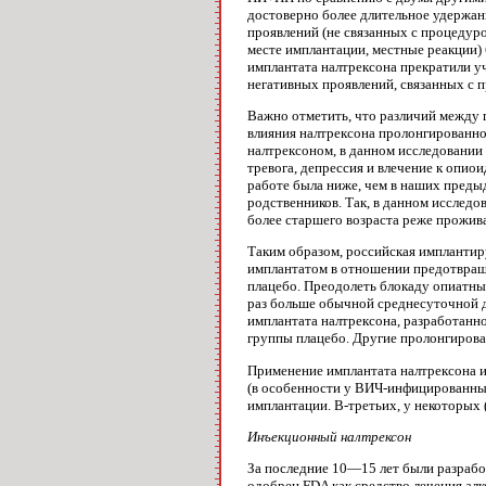
достоверно более длительное удержан
проявлений (не связанных с процеду­
месте имплантации, местные реакции)
имплантата налтрексона прекратили уч
негативных проявлений, связанных с п
Важно отметить, что различий между 
влия­ния налтрексона пролонгированн
налтрексоном, в данном исследовании 
тревога, депрес­сия и влечение к опи
работе была ниже, чем в наших предыд
родственников. Так, в данном исследо
более старшего возраста реже прожива
Таким образом, российская имплантир
имплантатом в отношении предотвращен
плаце­бо. Преодолеть блокаду опиатны
раз больше обычной среднесуточной до
имплантата налтрексона, разработанно
группы плацебо. Дру­гие пролонгирова
Применение имплантата налтрексона и
(в особенности у ВИЧ-инфицированных
имплан­тации. В-третьих, у некоторых 
Инъекционный налтрексон
За последние 10—15 лет были разработ
одобрен FDA как средство лечения алко