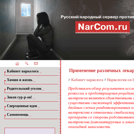
Применение различных лекар
_
Кабинет нарколога
_
>
Кабинет нарколога
>
Наркология on-l
Химия и жизнь
_
Представлен обзор результатов иссл
Родительский уголок
ремиссии и предотвращения рецидива
_
Закон сур-р-ов!
налтрексон являются единственными 
существенно снижающей эффективност
_
Сверхценные идеи
двойных слепых рандомизированных п
налтрексона в отношении стабилизаци
_
Самопомощь
препарата со стороны родственников
налтрексона (имплантируемые и инъе
опиоидной зависимости.