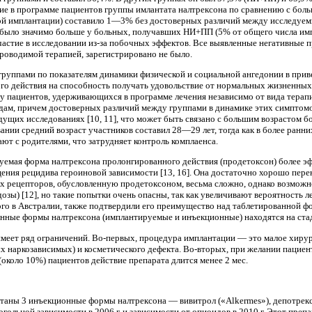
ие в программе пациентов груп­пы имлантата налтрексона по сравнению с бол
рой имплантации) составило 1—3% без достоверных различий между исследуем
 было зна­чимо больше у больных, получавших НИ+ПП (5% от общего числа имп
астие в исследова­нии из-за побочных эффектов. Все выявленные не­гативные
роводимой терапией, за­регистрировано не было.
группами по показателям динамики физической и социаль­ной ангедонии в при
ого действия на способность получать удовольствие от нормальных жизненных 
у пациентов, удерживаю­щихся в программе лечения независимо от вида те­ра
оидам, причем достоверных различий между группами в динамике этих симпто­
ущих исследованиях [10, 11], что мо­жет быть связано с большим возрастом б
вании средний возраст участников составил 28—29 лет, тогда как в более ран
ют с родителями, что затрудняет контроль комплаенса.
уемая форма налтрексона пролонгированного действия (продетоксон) более э
ия реци­дива героиновой зависимости [13, 16]. Она доста­точно хорошо пере
х рецепторов, обу­словленную продетоксоном, весьма сложно, однако возможно
зы) [12], но такие по­пытки очень опасны, так как увеличивают вероят­ность
го в Австралии, также подтвердили его преимущество над таблетированной фор
нные формы налтрексона (им­плантируемые и инъекционные) находятся на ста­д
меет ряд ограничений. Во-первых, процедура имплантации — это малое хирург
 наркозави­симых) и косметического дефекта. Во-вторых, при желании пациент
(около 10%) пациен­тов действие препарата длится менее 2 мес.
аны 3 инъекционные формы налтрексона — вивитрол («Alkermes»), депотрекс («
гольной зависимо­сти в 2006 г. и зависимости от опиоидов в 2010 г. Этот пре