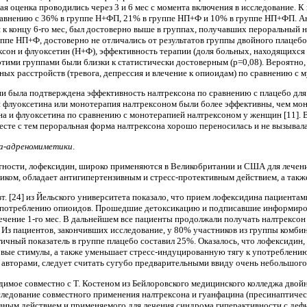
кая оценка проводились через 3 и 6 мес с момента включения в исследо­вание. 
 сравнению с 36% в группе Н+ФП, 21% в группе НП+Ф и 10% в группе НП+ФП. А
 к концу 6-го мес, был достоверно выше в группах, получавших пероральный
группе НП+Ф, достоверно не отличались от результатов группы двойного пла­це
сон и флуоксетин (Н+Ф), эффективность терапии (доля больных, находящих­ся
ими группами были близки к ста­тистически достоверным (p=0,08). Вероятно, эт
ных расстройств (тревога, депрессия и влечение к опиоидам) по сравнению с 
ии была подтверждена эффективность налтрексона по срав­нению с плацебо дл
и флуоксетина или монотерапия налтрексоном были более эффектив­ны, чем мо
а и флуоксетина по сравнению с монотерапией налтрексоном у женщин [11]. В
есте с тем пероральная форма налтрексона хорошо переносилась и не вызывал
фа-адреномиметики
.
стно­сти, лофексидин, широко применяются в Велико­британии и США для лече
ком, обладает антигипертензивным и стресс-протективным дей­ствием, а такж
вт. [24] из Йельского университета показало, что прием лофексидина пациент
 употреблению опиоидов. Про­шедшие детоксикацию и подписавшие информиро­
течение 1-го мес. В дальнейшем все пациенты продолжали получать налтрексо
 Из пациентов, закончивших исследование, у 80% участ­ников из группы комби
ичный показа­тель в группе плацебо составил 25%. Оказалось, что лофексидин,
совые стимулы, а также уменьшает стресс-индуцированную тягу к употре­блен
авторами, следует считать су­губо предварительными ввиду очень небольшого
имое со­вместно с Т. Костеном из Бейлоровского медицин­ского колледжа дво
ледование совместного применения налтрексона и гуанфацина (пресинаптическ
ным действи­ем и применяемого для лечения синдрома гиперак­тивности с деф