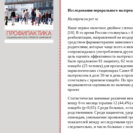
Исследования перорального налтрек
Налтрексон per se
Наше первое пилотное двойное слепое
[10]. В то время Россия столкнулась
реабилитации, на­правленной на возд
средством фармакотерапии за­висимос
родителями, которые чаще всего и явля
сопровожда­лась употреблением других
цель оценить эф­фективность налтрекс
было предложено 81 пациенту, 62 чело
плацебо (25 человек) для про­хождени
наркологических стационарах Санкт-П
налтрексона в дозе 50 мг в день и про
сочетались с приемом плацебо. По пр
медикаментов оценивали по на­личию ри
проект.
Статистически значимые различия межд
концу 6-го месяца терапии 12 (44,4%)
плацебо (p<0,05). Среди больных, ост
родственников. Среди паци­ентов, уде
опиоидам, уменьшение проявле­ний тр
показателей между исследуемыми груп
следова­тельно, и число больных с по