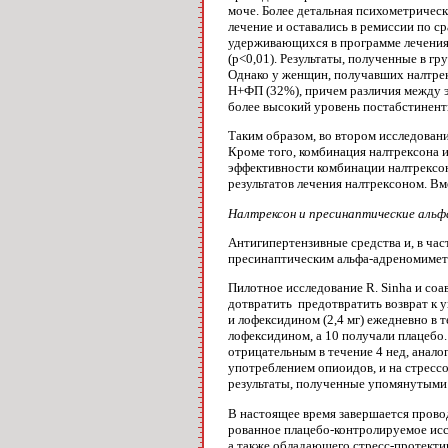
моче. Бо­лее детальная психометричес
лечение и остава­лись в ремиссии по
удержива­ющихся в программе лечения
(p<0,01). Ре­зультаты, полученные в 
Однако у жен­щин, получавших налтрек
Н+ФП (32%), причем различия между эт
более высокий уровень постабстинент
Таким образом, во втором исследован
Кроме того, комбинация налтрексона 
эффективности комби­нации налтрексон
результатов лечения налтрексоном. Вм
Налтрексон и пресинаптические аль
Антигипертензивные средства и, в ча
пресинаптическим альфа-адреномимети
Пилотное исследование R. Sinha и соа
дотвратить пре­дотвратить возврат к
и лофексидином (2,4 мг) ежедневно в 
лофексидином, а 10 получали плацебо.
отрицательным в течение 4 нед, аналог
употреблени­ем опиоидов, и на стрес
результаты, полу­ченные упомянутыми 
В настоящее время завершается провод
рованное плацебо-контролируемое исс
а также обладающего стресс-протектив