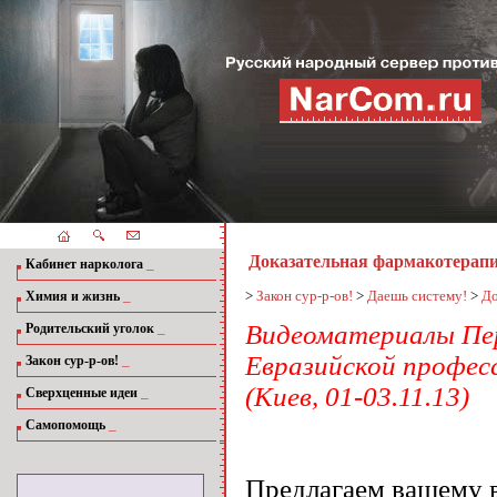
Доказательная фармакотерапи
_
Кабинет нарколога
_
>
Закон сур-р-ов!
>
Даешь систему!
>
До
Химия и жизнь
_
Видеоматериалы Пер
Родительский уголок
Евразийской профес
_
Закон сур-р-ов!
(Киев, 01-03.11.13)
_
Сверхценные идеи
_
Самопомощь
Предлагаем вашему в