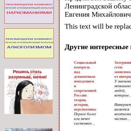
Ленинградской облас
Евгения Михайлович
This text will be repla
Другие интересные
Социальный
Затерянн
контроль
сети:
над
зависимо
девиантным
от интерн
поведением
У значим
в
меньшинс
современной
людей,
России:
которые..
теория,
история,
Интерне
перспективы
является
Первое более
неотъемл
или менее
частью...
системное...