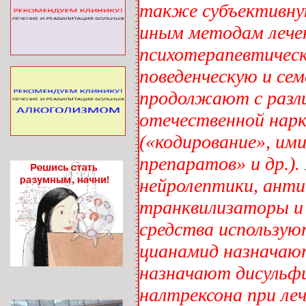
также субъективную
иным методам лечен
психотерапевтическ
поведенческую и се
продолжают с разл
отечественной нарк
(«кодирование», им
препаратов» и др.)
нейролептики, ант
транквилизаторы и 
средства использую
цианамид назначают
назначают дисульфи
налтрексона при ле