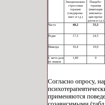
Эмоционально-
Плацебо-
стрессовая
терапия
терапия
(имитация
(«кодирова-
импланта-
ние» и т.д.)
ции препа-
ратов и т.д.)
Часто
48,2
55,5
Редко
17,3
24,5
Никогда
16,4
10,0
С мето-дом
1,80
0
не знаком
Согласно опросу, н
психотерапевтическ
применяются поведе
созависимыми (табл.