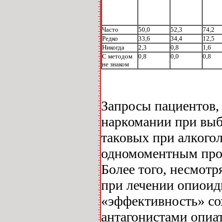
Часто
50,0
52,3
74,2
Редко
33,6
34,4
12,5
Никогда
2,3
0,8
1,6
С методом
0,8
0,0
0,8
не знаком
Запросы пациентов,
наркомании при выб
таковых при алкогол
одномоментным проце
Более того, несмот
при лечении опиоидн
«эффективность» со
антагонистами опиат