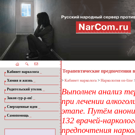
Терапевтические предпочтения 
_
Кабинет нарколога
_
>
Кабинет нарколога
>
Наркология on-line
Химия и жизнь
_
Выполнен анализ те
Родительский уголок
_
Закон сур-р-ов!
при лечении алкого
_
Сверхценные идеи
этапе. Путём анони
_
Самопомощь
132 врачей-нарколо
предпочтения нарко