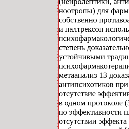
(нейролептики, ант
ноотропы) для фарм
собственно противо
и налтрексон испол
психофармакологиче
степень доказательн
устойчивыми традиц
психофармакотерапи
метаанализ 13 дока
антипсихотиков при
отсутствие эффектив
в одном протоколе 
по эффективности п
отсутствии эффекта