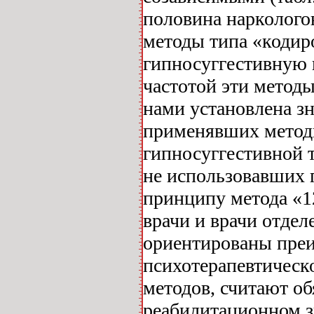
половина нарколого
методы типа «кодир
гипносуггестивную 
частотой эти методы
нами установлена зн
применявших методы
гипносуггестивной т
не использовавших 
принципу метода «1
врачи и врачи отде
ориентированы преи
психотерапевтическ
методов, считают об
реабилитационном з