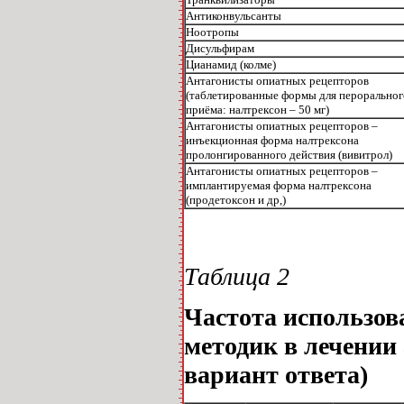
Антиконвульсанты
Ноотропы
Дисульфирам
Цианамид (колме)
Антагонисты опиатных рецепторов
(таблетированные формы для пероральног
приёма: налтрексон ‒ 50 мг)
Антагонисты опиатных рецепторов ‒
инъекционная форма налтрексона
пролонгированного действия (вивитрол)
Антагонисты опиатных рецепторов ‒
имплантируемая форма налтрексона
(продетоксон и др,)
Таблица 2
Частота использов
методик в лечении
вариант ответа)