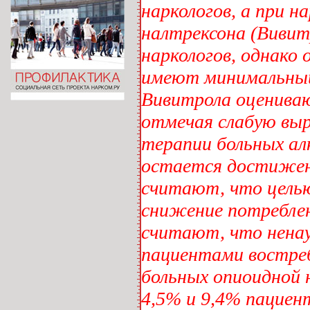
наркологов, а при 
налтрексона (Вивит
наркологов, однако 
имеют минимальный
Вивитрола оценива
отмечая слабую вы
терапии больных ал
остается достижени
считают, что цель
снижение потреблен
считают, что нена
пациентами востреб
больных опиоидной 
4,5% и 9,4% пациен