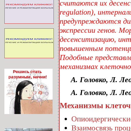
считаются их десен
regulation), интерна
предупреждаются ди
экспрессии генов. М
десенситизацию, инт
повышенным потенци
Подобные представл
механизмах клеточн
А. Головко, Л. Ле
А. Головко, Л. Ле
Механизмы клеточн
Опиоидергически
Взаимосвязь проц