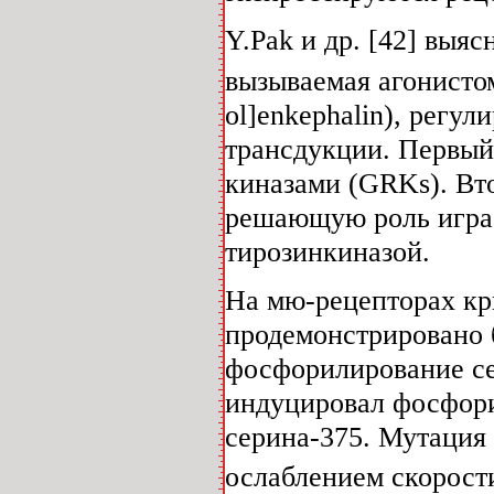
Y.Pak и др. [42] выя
вызываемая агонист
ol]enkephalin), регу
трансдукции. Первый
киназами (GRKs). Вт
решающую роль игра
тирозинкиназой.
На мю-рецепторах кр
продемонстрировано б
фосфорилирование с
индуцировал фосфори
серина-375. Мутация
ослаблением скорост