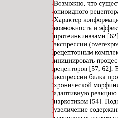
Возможно, что сущес
опиоидного рецептора
Характер конформаци
возможность и эффек
протеинкиназами [62]
экспрессии (overexpr
рецепторным комплек
инициировать процес
рецепторов [57, 62].
экспрессии белка пр
хронической морфини
адаптивную реакцию 
наркотиком [54]. По
увеличение содержан
героиновых наркомано