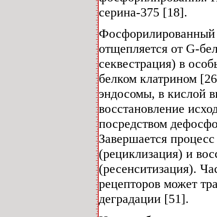
серина-375 [18].
Фосфорилированный р
отщепляется от G-бел
секвестрация) в осо
белком клатрином [2
эндосомы, в кислой в
восстановление исхо
посредством дефосфо
Завершается процесс
(рециклизация) и во
(ресенситизация). Ч
рецепторов может тр
деградации [51].