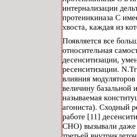
интернализации дельт
протеинкиназа С име
хвоста, каждая из ко
Появляется все больш
относительная самос
десенситизации, уме
ресенситизации. N.Tr
влияния модуляторов 
величину базальной 
называемая конституц
агониста). Сходный р
работе [11] десенси
СНО) вызывали даже п
третьей внутриклето