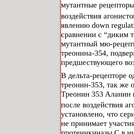
мутантные рецептор
воздействия агонист
явлению down regulat
сравнении с “диким ти
мутантный мю-рецепт
треонина-354, подвер
предшествующего воз
В дельта-рецепторе о
треонин-353, так же
Треонин 353
Аланин 
после воздействия а
установлено, что се
не принимает участия
протеинкиназы С в и