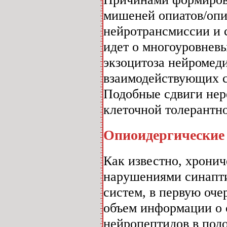
мишеней опиатов/опи
нейротрансмиссии и 
идет о многоуровневы
экзоцитоза нейромед
взаимодействующих с
Подобные сдвиги нер
клеточной толерантно
Опиоидергические
Как известно, хрони
нарушениями синапт
систем, в первую оче
объем информации о 
нейропептидов в под