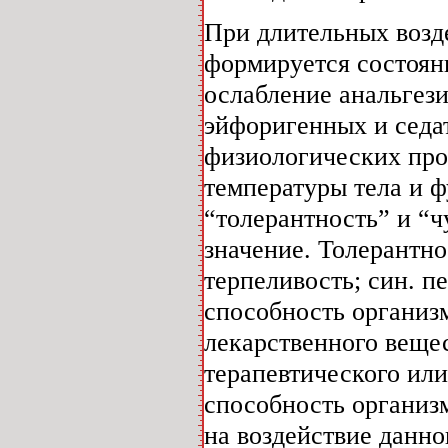
При длительных возд
формируется состоян
ослабление анальгез
эйфоригенных и седа
физиологических про
температуры тела и 
“толерантность” и “
значение. Толерантнос
терпеливость; син. п
способность организ
лекарственного вещес
терапевтического или
способность организм
на воздействие данно