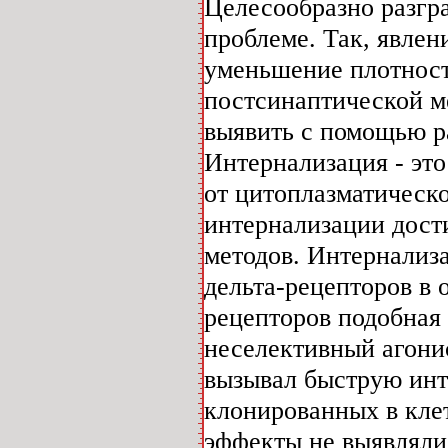
Целесообразно разгр
проблеме. Так, явлен
уменьшение плотност
постсинаптической м
выявить с помощью р
Интернализация - эт
от цитоплазматическ
интернализации дос
методов. Интернализа
дельта-рецепторов в 
рецепторов подобная 
неселективный агони
вызывал быструю инт
клонированных в кле
эффекты не выявлял