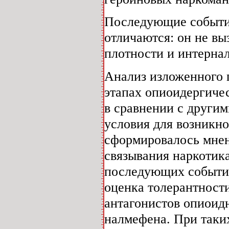
Последующие событи
отличаются: он не в
плотности и интернал
Анализ изложенного п
этапах опиоидергиче
в сравнении с други
условия для возникн
сформировалось мнен
связывания наркотика
последующих событий
оценка толерантност
антагонистов опиоид
налмефена. При таки