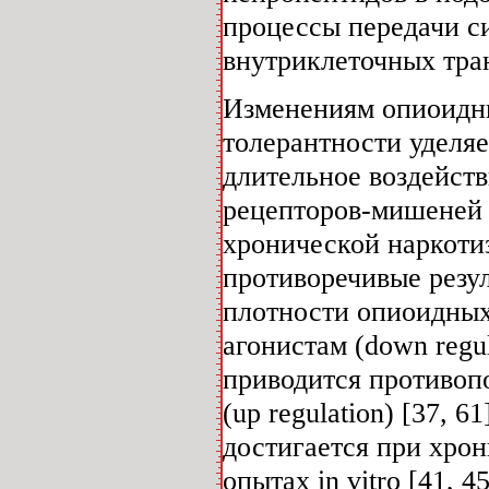
процессы передачи с
внутриклеточных тран
Изменениям опиоидны
толерантности уделяе
длительное воздейст
рецепторов-мишеней -
хронической наркоти
противоречивые резул
плотности опиоидных
агонистам (down regul
приводится противоп
(up regulation) [37, 
достигается при хро
опытах in vitro [41, 