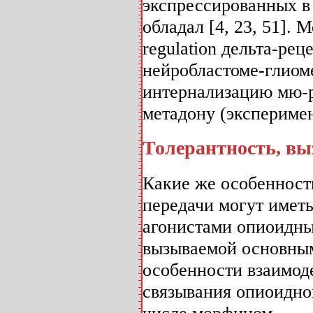
экспрессированных в
обладал [4, 23, 51].
regulation дельта-рец
нейробластоме-глиоме
интернализацию мю-
метадону (эксперимен
Толерантность, в
Какие же особенност
передачи могут имет
агонистами опиоидны
вызываемой основны
особенности взаимод
связывания опиоидног
числе морфином.