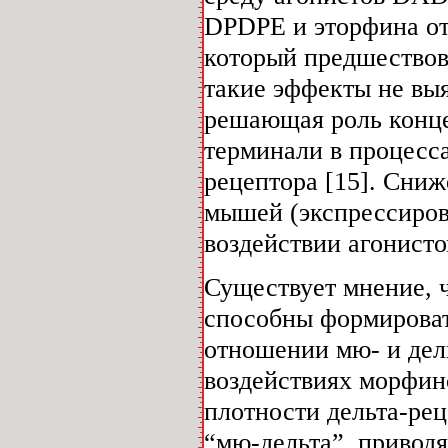
DPDPE и эторфина от
который предшествов
такие эффекты не вы
решающая роль конце
терминали в процесс
рецептора [15]. Сни
мышей (экспрессиров
воздействии агонист
Существует мнение, 
способны формироват
отношении мю- и дель
воздействиях морфин
плотности дельта-рец
“мю-дельта”, привод