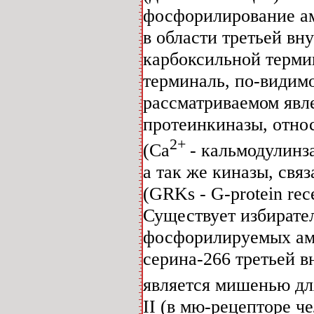
фосфорилирование ам
в области третьей вн
карбоксильной терми
терминаль, по-видим
рассматриваемом явл
протеинкиназы, отно
2+
(Са
- кальмодулинз
а так же киназы, свя
(GRKs - G-protein rece
Существует избирате
фосфорилируемых ами
серина-266 третьей 
является мишенью дл
II (в мю-рецепторе ч