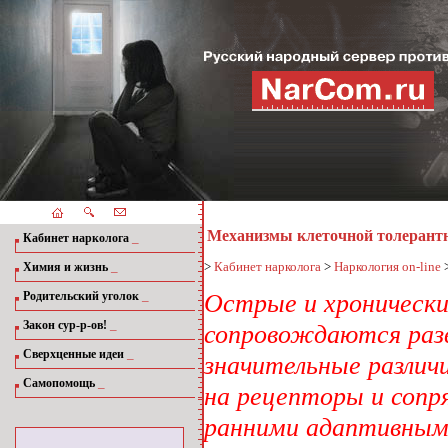
Механизмы клеточной толерантн
_
Кабинет нарколога
_
>
Кабинет нарколога
>
Наркология on-line
Химия и жизнь
_
Острые и хронически
Родительский уголок
_
Закон сур-р-ов!
сопровождаются ра
_
Сверхценные идеи
значительные различ
_
Самопомощь
на рецепторы и соп
ранними адаптивным