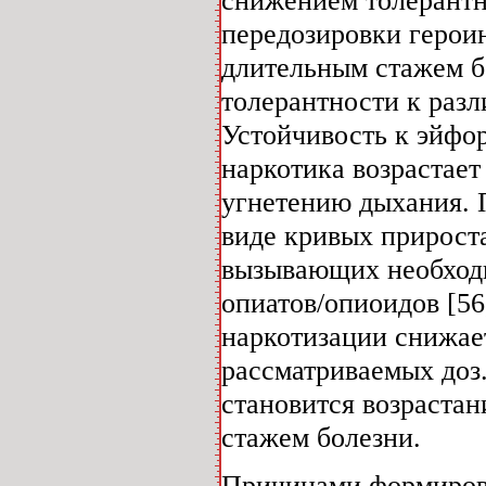
передозировки герои
длительным стажем бо
толерантности к раз
Устойчивость к эйфо
наркотика возрастает
угнетению дыхания. 
виде кривых прироста
вызывающих необходи
опиатов/опиоидов [56,
наркотизации снижае
рассматриваемых доз.
становится возрастан
стажем болезни.
Причинами формирова