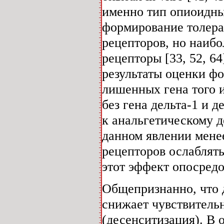
именно тип опиоидных
формирование толеран
рецепторов, но наибо
рецепторы [33, 52, 64
результаты оценки ф
лишенных гена того 
без гена дельта-1 и 
к анальгетическому д
данном явлении менее
рецепторов ослаблять
этот эффект опосред
Общепризнанно, что 
снижает чувствитель
(десенситизация). В 