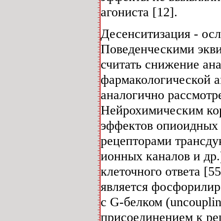
агониста [12].
Десенситизация - ос
Поведенческими экви
считать снижение ан
фармакологической ак
аналогично рассмотр
Нейрохимическим кор
эффектов опиоидных 
рецепторами трансду
ионных каналов и др.
клеточного ответа [5
является фосфорилир
с G-белком (uncoupli
присоединением к рец