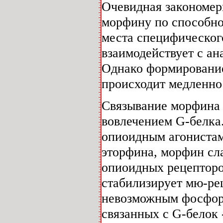
Очевидная закономер
морфину по способно
места специфического
взаимодействует с а
Однако формирование
происходит медленно 
Связывание морфина 
вовлечением G-белка
опиоидным агонистам 
эторфина, морфин сл
опиоидных рецепторов
стабилизирует мю-ре
невозможным фосфори
связанных с G-белок 