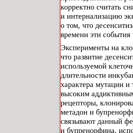
корректно считать сн
и интернализацию эк
о том, что десенсити
времени эти события 
Эксперименты на кло
что развитие десенси
используемой клеточ
длительности инкубац
характера мутации и 
высоким аддиктивным
рецепторы, клониров
метадон и бупренорф
связывают данный фе
и бупренорфина, исп