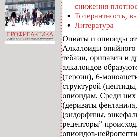
снижения плотнос
Толерантность, в
Литература
Опиаты и опиоиды от
Алкалоиды опийного 
тебаин, орипавин и д
алкалоидов образуют
(героин), 6-моноаце
структурой (пептиды,
опиоидам. Среди них
(дериваты фентанила,
(эндорфины, энкефал
рецепторы” происходи
опиоидов-нейропепти