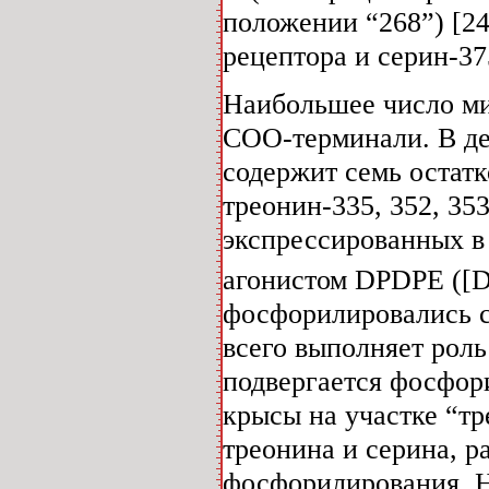
положении “268”) [2
рецептора и серин-37
Наибольшее число ми
СОО-терминали. В де
содержит семь остатк
треонин-335, 352, 35
экспрессированных в 
агонистом DPDPE ([D
фосфорилировались с
всего выполняет роль
подвергается фосфор
крысы на участке “тр
треонина и серина, р
фосфорилирования. На