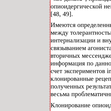
опиоидергической не
[48, 49].
Имеются определенны
между толерантность
интернализации и вн
связыванием агониста
вторичных мессендже
информация по данно
счет экспериментов i
клонированные рецеп
полученных результа
весьма проблематичн
Клонирование опиои