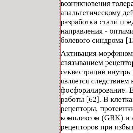
возникновения толера
анальгетическому дей
разработки стали пре
направления - оптим
болевого синдрома [1
Активация морфином 
связыванием рецепто
секвестрации внутрь 
является следствием
фосфорилирование. В 
работы [62]. В клет
рецепторы, протеинки
комплексом (GRK) и 
рецепторов при избы