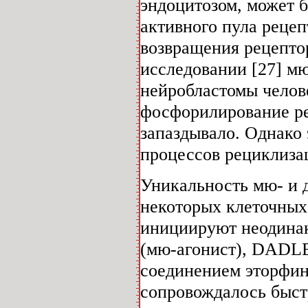
эндоцитозом, может 
активного пула рецеп
возвращения рецептор
исследовании [27] м
нейробластомы чело
фосфорилирование ре
запаздывало. Однако 
процессов рециклиза
Уникальность мю- и д
некоторых клеточных
инициируют неодина
(мю-агонист), DADLE
соединением эторфин
сопровождалось быст