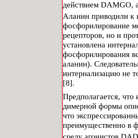
действием DAMGO, а
Аланин приводили к 
фосфорилирование мо
рецепторов, но и про
установлена интерна
фосфорилирования вс
аланин). Следователь
интернализацию не т
[8].
Предполагается, что
димерной формы опио
что экспрессированн
преимущественно в ф
среду агонистов DAD