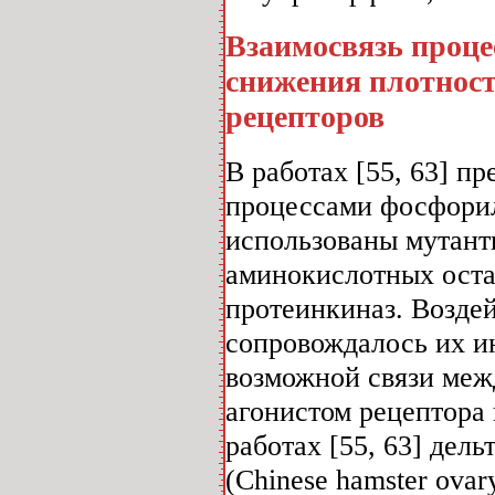
Взаимосвязь проце
снижения плотнос
рецепторов
В работах [55, 63] п
процессами фосфорил
использованы мутант
аминокислотных оста
протеинкиназ. Воздей
сопровождалось их и
возможной связи ме
агонистом рецептора 
работах [55, 63] дел
(Chinese hamster ova