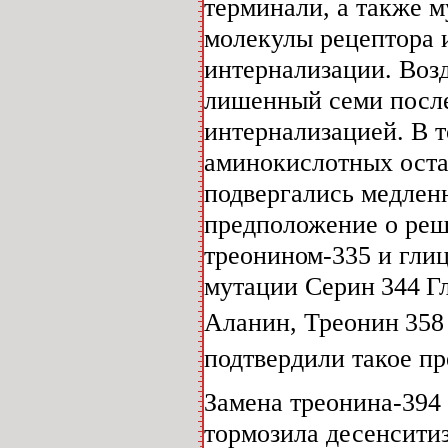
терминали, а также 
молекулы рецептора 
интернализации. Воз
лишенный семи после
интернализацией. В т
аминокислотных оста
подвергались медлен
предположение о реш
треонином-335 и гли
мутации Серин
344
Г
Аланин, Треонин
358
подтвердили такое пр
Замена треонина-394
тормозила десенсити