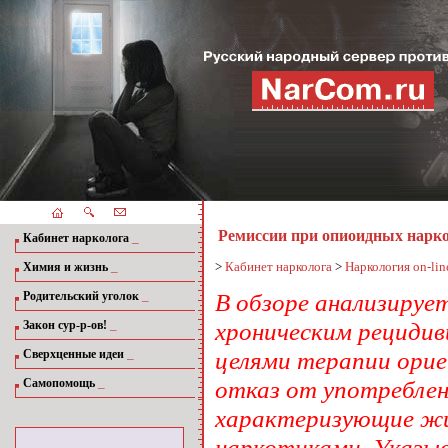
Ремиссии при опиоидных нарко
_
Кабинет нарколога
_
>
Кабинет нарколога
>
Наркология on-lin
Химия и жизнь
_
В обзоре анализиру
Родительский уголок
_
хроническим рециди
Закон сур-р-ов!
_
целями терапии орие
Сверхценные идеи
_
отказ от употреблен
Самопомощь
характеризующие жиз
наркотиками. Указы