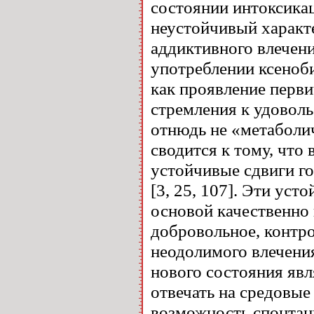
состоянии интоксикац
неустойчивый характ
аддиктивного влечени
употреблении ксеноби
как проявление перви
стремления к удоволь
отнюдь не «метаболич
сводится к тому, что
устойчивые сдвиги г
[3, 25, 107]. Эти ус
основой качественно 
добровольное, контр
неодолимого влечения
нового состояния явл
отвечать на средовые
возможность спонтанн