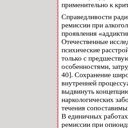
применительно к кри
Справедливости ради 
ремиссии при алкого
проявления «аддиктив
Отечественные иссле
психические расстрой
только с предшествую
особенностями, затр
40]. Сохранение широ
внутренней процессу
выдвинуть концепцию
наркологических заб
течения сопоставимых
В единичных работах
ремиссии при опиоид