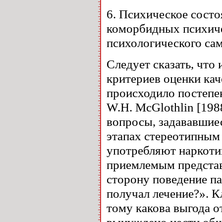
6. Психическое сост
коморбидных психиче
психологического сам
Следует сказать, что
критериев оценки кач
происходило постепе
W.H. McGlothlin [19
вопросы, задававшиес
этапах стереотипным
употребляют наркотик
приемлемым представ
сторону поведение па
получал лечение?». К
тому какова выгода от
вынуждено нести общ