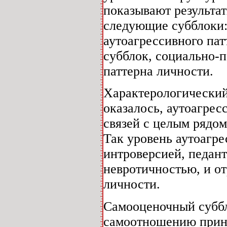
показывают результат
следующие субблоки:
аутоагрессивного па
субблок, социально-
паттерна личности.
Характерологический
оказалось, аутоагре
связей с целым рядо
Так уровень аутоагр
интроверсией, педант
невротичностью, и о
личности.
Самооценочный суббл
самоотношению прина