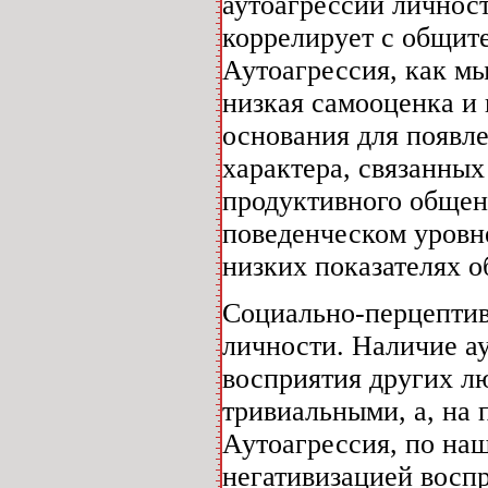
аутоагрессии личнос
коррелирует с общит
Аутоагрессия, как мы
низкая самооценка и 
основания для появл
характера, связанны
продуктивного общен
поведенческом уровне
низких показателях 
Социально-перцептив
личности. Наличие а
восприятия других лю
тривиальными, а, на 
Аутоагрессия, по наш
негативизацией воспр