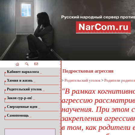
Подростковая агрессия
_
Кабинет нарколога
_
>
Родительский уголок
>
Родители родите
Химия и жизнь
_
"В рамках когнитивн
Родительский уголок
_
Закон сур-р-ов!
агрессию рассматрив
_
Сверхценные идеи
научения. При этом 
_
Самопомощь
закрепления агрессив
в том, как родители 