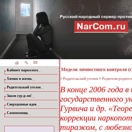
Модели личностного контроля (
_
Кабинет нарколога
_
>
Родительский уголок
>
Родители родите
Химия и жизнь
_
В конце 2006 года 
Родительский уголок
_
Закон сур-р-ов!
государственного у
_
Сверхценные идеи
Гурвича и др. «Тео
_
Самопомощь
коррекции наркопот
тиражом, с любезно