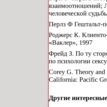
взаимоотношений; Л
человеческой судьбы
Перлз Ф Гештальт-по
Роджерс К. Клиенто-
«Ваклер», 1997
Фрейд З. По ту стор
по психологии секс
Corey G. Theory and 
California: Pacific G
Другие интересны