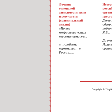
Лечение
Истор
опиоидной
росси
зависимости: цели
орган
и результаты
прест
(сравнительный
Детал
анализ)
обзор,
«Почти
подго
конфронтирующая
Я.В....
несовместимость...
До ок
«…проблема
Налич
наркомании… в
органи
России…...
Copyright © "НарК