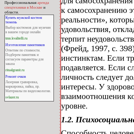
для самосохранения
Профессиональная
аренда
спецтехники в Москве
и
к самосохранению э
области.
реальности», котор
Купить мужской костюм
тюмень
удовольствия, откл
Выбор костюмов для мужчин
в вашем городе онлайн
терпит неудовольст
tmn.kvalitelli.ru
Изготовление памятников
(Фрейд, 1997, с. 39
Ответим по стоимости.
Подберем памятник и
инстинктам. Если тр
согласуем параметры для
заказа
подавляется. Если 
ritualgranit.ru
личность следует д
Ремонт очков
Лазерная гравировка,
интересы. У здорово
маркировка, пайка, пр.
Материалы по видеоэкологии.
взаимоотношения ко
svlazer.ru
уровне.
1.2. Психосоциальн
Способность челове