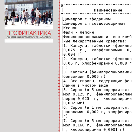
Љ”””””””””””””””””””””””””””””
|             Наименование    
“”””””””””””””””””””””””””””””
|Димедрол с эфедрином         
|Димедрол с псевдоэфедрином   
|Ксенон                       
|Фали - лепсин                
|Фенилпропаноламин и  его комб
|ные лекарственные средства:  
|1. Капсулы, таблетки (фенилпр
|0,075  г.,  хлорфенирамин  0,
|0,004 г)                     
|2. Капсулы, таблетки (фенилпр
|0,05 г, хлорфенирамин 0,008 г
|г)                           
|3. Капсулы (фенилпропаноламин
|бензокаин 0,009 г)           
|4. Все сиропы, содержащие фен
|ламин в чистом виде          
|5. Сироп (в 5 мл содержится: 
|мол 0,125 г,  фенилпропанолам
|лорид 0,025  г,  хлорфенирами
|0,002 мг)                    
|6. Сироп (в 1 мл содержится: 
|паноламин 0,002 г, хлорфенира
|г)                           
|7. Сироп (в 5 мл содержится: 
|мол 0,160 г,  фенилпропанолам
|г, хлорфенирамин 0,0001 г)   