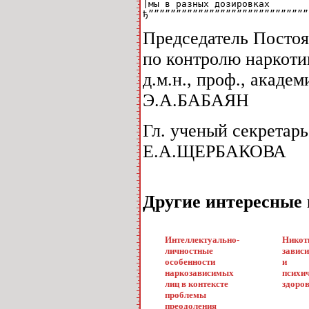
|мы в разных дозировках       
ђ”””””””””””””””””””””””””””””
Председатель Постоя
по контролю наркоти
д.м.н., проф., академ
Э.А.БАБАЯН
Гл. ученый секретар
Е.А.ЩЕРБАКОВА
Другие интересные
Интеллектуально-
Никот
личностные
завис
особенности
и
наркозависимых
психи
лиц в контексте
здоро
проблемы
преодоления