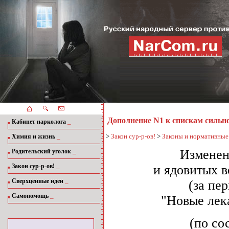
Дополнение N1 к спискам силь
_
Кабинет нарколога
_
>
Закон сур-р-ов!
>
Законы и нормативные
Химия и жизнь
_
Изменен
Родительский уголок
_
Закон сур-р-ов!
и ядовитых в
_
Сверхценные идеи
(за пе
_
Самопомощь
"Новые лека
(по со