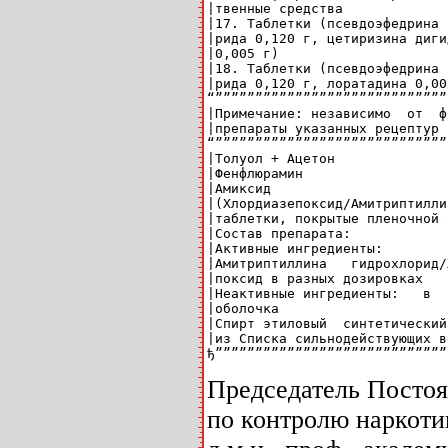
|твенные средства             
|17. Таблетки (псевдоэфедрина 
|рида 0,120 г, цетиризина диги
|0,005 г)                     
|18. Таблетки (псевдоэфедрина 
|рида 0,120 г, лоратадина 0,00
“”””””””””””””””””””””””””””””
|Примечание: независимо  от  ф
|препараты указанных рецептур 
“”””””””””””””””””””””””””””””
|Толуол + Ацетон              
|Фенфлюрамин                  
|Амиксид                      
|(Хлордиазепоксид/Амитриптилли
|таблетки, покрытые пленочной 
|Состав препарата:            
|Активные ингредиенты:        
|Амитриптиллина   гидрохлорид/
|поксид в разных дозировках   
|Неактивные ингредиенты:   в  
|оболочка                     
|Спирт этиловый  синтетический
|из Списка сильнодействующих в
ђ”””””””””””””””””””””””””””””
Председатель Постоя
по контролю наркоти