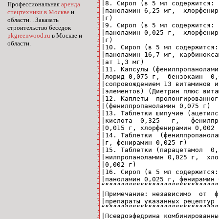
|8. Сироп (в 5 мл содержится: 
Профессиональная
аренда
|паноламин 6,25 мг,  хлорфенир
спецтехники в Москве
и
|г)                           
области. . Заказать
|9. Сироп (в 5 мл содержится: 
строительство беседок
|паноламин 0,025 г,  хлорфенир
pkgreenwood.ru
в Москве и
|г)                           
области.
|10. Сироп (в 5 мл содержится:
|паноламин 16,7 мг, карбинокса
|ат 1,3 мг)                   
|11. Капсулы (фенилпропанолами
|лорид 0,075 г,  бензокаин  0,
|сопровождением 13 витаминов и
|элементов) (Диетрин плюс вита
|12. Каплеты  пролонгированног
|(фенилпропаноламин 0,075 г)  
|13. Таблетки шипучие (ацетилс
|кислота  0,325   г,   фенилпр
|0,015 г, хлорфенирамин 0,002 
|14. Таблетки  (фенилпропанола
|г, фенирамин 0,025 г)        
|15. Таблетки (парацетамол  0,
|нилпропаноламин 0,025 г,  хло
|0,002 г)                     
|16. Сироп (в 5 мл содержится:
|паноламин 0,025 г, фенирамин 
“”””””””””””””””””””””””””””””
|Примечание: независимо  от  ф
|препараты указанных рецептур 
“”””””””””””””””””””””””””””””
|Псевдоэфедрина комбинированны