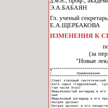
д.м.н., проф., академ
Э.А.БАБАЯН
Гл. ученый секретар
Е.А.ЩЕРБАКОВА
ИЗМЕНЕНИЯ К С
п
(за пе
"Новые лека
Љ”””””””””””””””””””””””””””””
|             Наименование    
“”””””””””””””””””””””””””””””
|Спирт этиловый синтетический 
|вого сырья (гидролизный,  сул
|том числе Этол)              
|Мышьяковистый ангидрид и его 
|ные                          
|Мышьяковый ангидрид и его про
|Натрия арсенит               
|Натрия арсенит и его лекарств