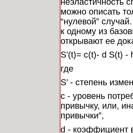
неэластичность с
можно описать то
“нулевой” случай.
к одному из базо
открывают ее док
S’(t)= c(t)- d S(t) - 
где
S’ - степень изме
c - уровень потр
привычку, или, ин
привычки”,
d - коэффициент 