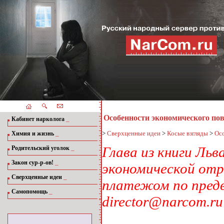
Особенности экономического по
_
Кабинет нарколога
_
>
Сверхценные идеи
>
Косые взгляды
>
Осо
Химия и жизнь
_
Глава из книги Ль
Родительский уголок
_
Закон сур-р-ов!
экономической отр
_
Сверхценные идеи
платежом по предв
_
Самопомощь
director@narcom.ru