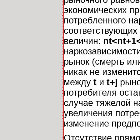
экономических пр
потребленного на
соответствующих 
величин:
nt<nt+1<
наркозависимости
рынок (смерть ил
никак не изменитс
между
t
и
t+j
рыно
потребителя остаю
случае тяжелой 
увеличения потре
изменение предпо
Отсутствие прямо