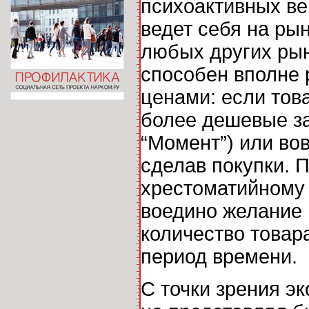
психоактивных ве
ведет себя на ры
любых других рын
способен вполне 
ценами: если тов
более дешевые за
“Момент”) или во
сделав покупки. 
хрестоматийному
воедино желание 
количество товар
период времени.
С точки зрения э