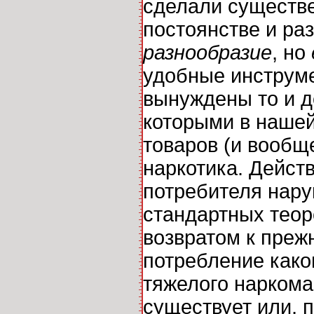
сделали существе
постоянстве и ра
разнообразие
, но
удобные инструме
вынуждены то и д
которыми в нашей
товаров (и вообщ
наркотика. Дейст
потребителя наруш
стандартных теор
возвратом к преж
потребление каког
тяжелого наркоман
существует или, п