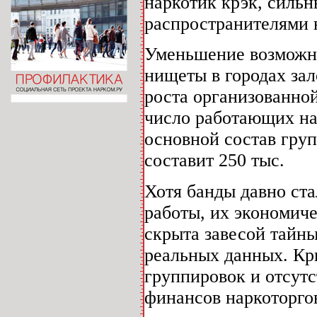
наркотик крэк, силь
распространителями 
Уменьшение возможно
нищеты в городах за
роста организованной
число работающих на
основной состав груп
составит 250 тыс.
Хотя банды давно ст
работы, их экономиче
скрыта завесой тайны
реальных данных. Кр
группировок и отсут
финансов наркоторго