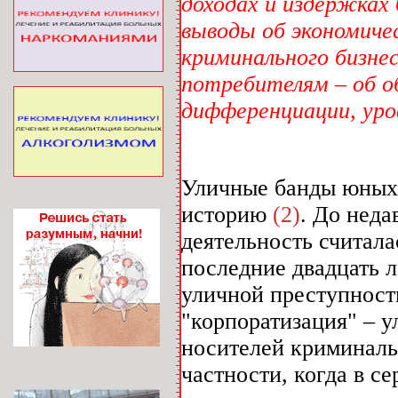
доходах и издержках
выводы об экономич
криминального бизне
потребителям – об о
дифференциации, уров
Уличные банды юных
историю
(2)
. До нед
деятельность считала
последние двадцать 
уличной преступност
"корпоратизация" – 
носителей криминаль
частности, когда в с