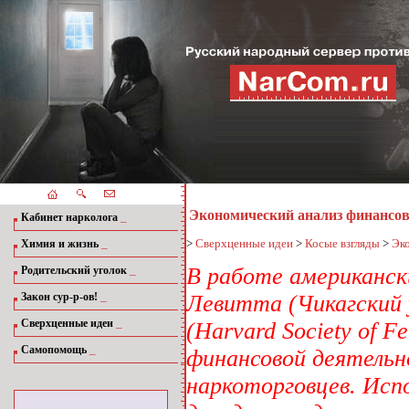
Экономический анализ финансов
_
Кабинет нарколога
_
>
Сверхценные идеи
>
Косые взгляды
>
Эк
Химия и жизнь
_
В работе американск
Родительский уголок
_
Закон сур-р-ов!
Левитта (Чикагский 
_
Сверхценные идеи
(Harvard Society of 
_
Самопомощь
финансовой деятельн
наркоторговцев. Исп