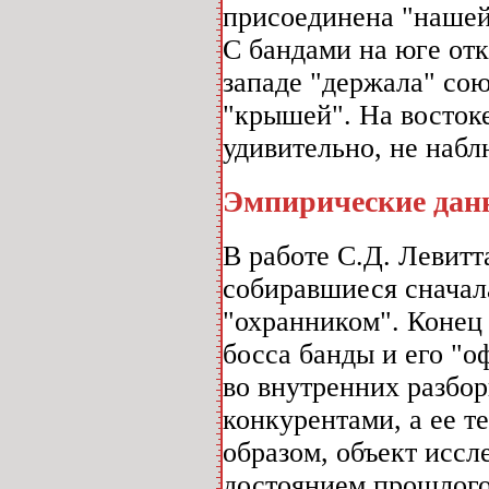
присоединена "нашей
С бандами на юге от
западе "держала" сою
"крышей". На восток
удивительно, не набл
Эмпирические данн
В работе С.Д. Левитт
собиравшиеся сначал
"охранником". Конец
босса банды и его "о
во внутренних разбор
конкурентами, а ее 
образом, объект иссл
достоянием прошлого