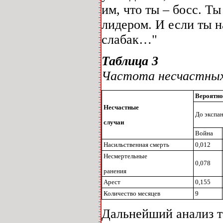
им, что ты – босс. Т
лидером. И если ты н
слабак…"
Таблица 3
Частота несчастных
Вероятно
Несчастные
До экспа
случаи
Война
Насильственная смерть
0,012
Несмертельные
0,078
ранения
Арест
0,155
Количество месяцев
9
Дальнейший анализ т