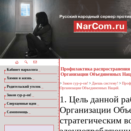
Профилактика распространения 
_
Кабинет нарколога
Организации Объединенных Нац
_
Химия и жизнь
>
Закон сур-р-ов!
>
Даешь систему!
>
Проф
_
Родительский уголок
Организации Объединенных Наций.
_
Закон сур-р-ов!
1. Цель данной р
_
Сверхценные идеи
Организации Объ
_
Самопомощь
стратегическим в
злоупотребляющи