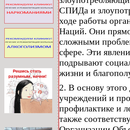
СПИДа и злоупотр
ходе работы орг
Наций. Они прямо
сложными проблем
сфере. Эти явлен
подрывают социал
жизни и благопол
2. В основу этог
учреждений и пр
профилактике и л
также соответств
Организации Объе