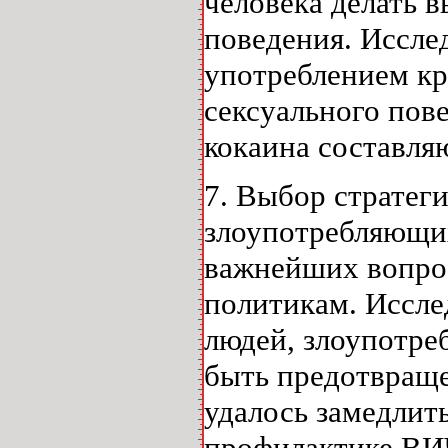
человека делать в
поведения. Иссле
употреблением кр
сексуального пов
кокаина составля
7. Выбор стратег
злоупотребляющих
важнейших вопрос
политикам. Иссле
людей, злоупотр
быть предотвраще
удалось замедлит
профилактике ВИЧ