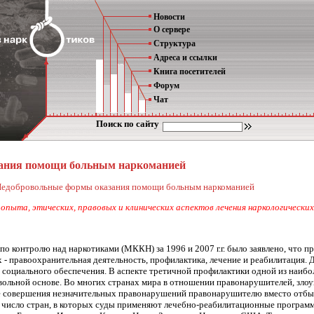
Новости
О сервере
Структура
Адреса и ссылки
Книга посетителей
Форум
Чат
Поиск по сайту
ания помощи больным наркоманией
едобровольные формы оказания помощи больным наркоманией
опыта, этических, правовых и клинических аспектов лечения наркологических
о контролю над наркотиками (МККН) за 1996 и 2007 г.г. было заявлено, что 
х - правоохранительная деятельность, профилактика, лечение и реабилитация
 социального обеспечения. В аспекте третичной профилактики одной из наиб
ольной основе. Во многих странах мира в отношении правонарушителей, зло
чае совершения незначительных правонарушений правонарушителю вместо отбыв
 число стран, в которых суды применяют лечебно-реабилитационные программ