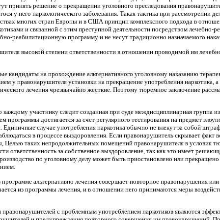
ут принять решение о прекращении уголовного преследования правонарушител
ося у него наркологического заболевания. Такая тактика при рассмотрении д
ьствах многих стран Европы и в США принцип комплексного подхода в отноше
отиками и связанной с этим преступной деятельности посредством лечебно-р
но-реабилитационную программу и не несут традиционно назначаемого наказа
шителя высокой степени ответственности в отношении проводимой им лечеб
ные кандидаты на прохождение альтернативного уголовному наказанию терап
вием у правонарушителя установки на прекращение употребления наркотика, а с
ического лечения чрезвычайно жесткие. Поэтому тюремное заключение рассм
 каждому участнику следит созданная при суде междисциплинарная группа из 
м программы достигается за счет регулярного тестирования на предмет злоуп
и. Единичные случае употребления наркотика обычно не влекут за собой штра
наблюдаться в процессе выздоровления. Если правонарушитель скрывает факт в
, Целью таких непродолжительных помещений правонарушителя в условия тю
сти ответственность за собственное выздоровление, так как это имеет решающ
роизводство по уголовному делу может быть приостановлено или прекращено 
нием.
в программе альтернативно лечения совершает повторное правонарушения ил
чается из программы лечения, и в отношении него принимаются меры воздей
я правонарушителей с проблемным употреблением наркотиков являются эффекти
нарушителей и предупреждения повторного совершения им правонарушений. П