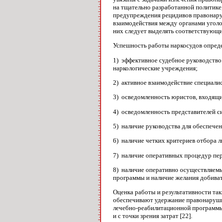
на тщательно разработанной политик
предупреждения рецидивов правонару
взаимодействия между органами уголо
них следует выделять соответствующи
Успешность работы наркосудов опред
1) эффективное судебное руководство
наркологические учреждения;
2) активное взаимодействие специали
3) осведомленность юристов, входящих
4) осведомленность представителей с
5) наличие руководства для обеспече
6)
наличие четких критериев отбора л
7) наличие оперативных процедур пер
8) наличие оперативно осуществляемы
программы и наличие желания добивать
Оценка работы и результативности та
обеспечивают удержание правонарушит
лечебно-реабилитационной программы,
и с точки зрения затрат [22].