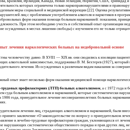
ова, Бразилия, Ирландия, Канада, Новая Зеландия, Норвегия, США, Тринидад и
еятельность которых ограничена только наркоправонарушителями и правонару
жденным меры социальной и медицинской коррекции [22]. Оценка результативно
арушителей лиц с проблемным употреблением алкоголя и наркотиков в програ
обровольных форм оказания помощи больным наркоманией: показания, принцип
длежность. При этом необходимо учесть и собственный опыт организации не
ие осужденных в местах лишения свободы) с изучением его не только отрицат
опыт лечения наркологических больных на недобровольной основе
тны человечеству давно. В XVII1 — XIX вв. они сводились к изоляции пациент
щих алкогольной зависимостью, поддерживал В. М. Бехтерев (1927), который п
дительного лечения. Из осужденных к различным видам наказания за соверше
жный опыт знает несколько форм оказания медицинской помощи наркологичес
но-трудовых профилакториях (ЛТП) больных алкоголизмом
, а с 1972 года и
ием суда больным алкоголизмом и наркоманией, которые систематически нару
 1986 года, принудительное лечение несовершеннолетних больных наркомание
иях.
инудительном лечении лиц, стра­дающих алкоголизмом и наркоманией, были вне
принято заключение «О законодательстве по вопросу о принудитель­ном лече
равление в лечебно-трудовые профи­лактории граждан, уклоняющихся от лечен
м не нарушающих систематически общественного порядка и прав других лиц, 
ка. Согласно этого Заключения, существующие по этой части нормативные акт