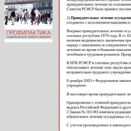
принудительное лечение по основания
Советом РСФСР было принято постанов
2)
Принудительное лечение осужденн
соединено с исполнением наказания и
Впервые принудительное лечение осуж
союзных республик 1970 года. В ст. 
наличии медицинского заключения при
наряду с наказанием за совершенное 
лечению во время отбывания наказани
лечебным и трудовым режимом. Прекра
В НТК РСФСР и союзных республик пол
обеспечивает лечение этих лиц во вре
исправительно-трудового учреждения 
8 декабря 2003 г. Федеральным закон
упразднено.
В настоящее время принудительное ле
Одновременно с отменой принудительн
кодекса Российской Федерации и друг
2 Закона № 163-ФЗ изменила редакцию 
обязательное лечение осужденных от 
С учетом произведенных в законодате