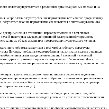
ности может осуществляться в различных организационных формах и на
ания на проблемы злоупотребления наркотиками, в том числе профилактику
ца, злоупотребляющие наркотиками, сталкиваются в системой уголовного
, для применения в отношении наркопреступлений с тем, чтобы
 дела. В некоторых случаях действенной альтернативой тюремному
скованному образу жизни, или программа принудительного лечения.
законного оборота наркотиков с тем, чтобы избежать перегрузки
того же Доклада, проблема злоупотребления наркотиками должна решаться
Для обеспечения связи между пенитенциарной системой и системой
нами здравоохранения и органами социального обеспечения. Для этого
 принимая во внимание различия национальных правовых доктрин и систем
 полиция располагает полномочиями принимать решение о выделении
ь должен принять решение о целесообразности уголовного преследования.
м наркотиков могут быть поставлены определенные условия, например,
ие наркозависимости [21].
заключением, относится ограничение свободы правонарушителя, либо
тель также может быть освобожден условно от уголовной ответственности
ела в отношении правонарушителей с проблемным потреблением наркотиков и