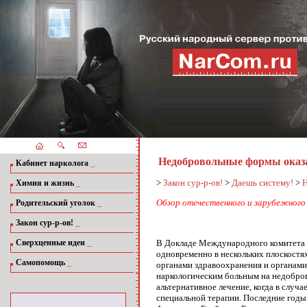
Недобровольные формы оказ
_
Кабинет нарколога
_
>
Закон сур-р-ов!
>
Даешь систему!
>
Н
Химия и жизнь
_
Обзор отечественного и зарубежного 
Родительский уголок
_
Закон сур-р-ов!
_
В Докладе Международного комитета п
Сверхценные идеи
одновременно в нескольких плоскостя
_
Самопомощь
органами здравоохранения и органами
наркологическим больным на недобров
альтернативное лечение, когда в слу
специальной терапии. Последние годы