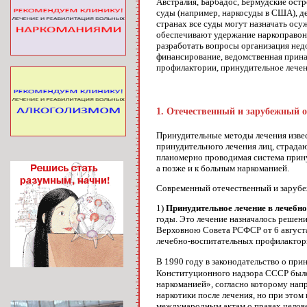
Австралия, Барбадос, Бермудские остр
суды (например, наркосуды в США), д
странах все суды могут назначать осу
обеспечивают удержание наркоправон
разработать вопросы организация нед
финансирование, ведомственная прина
профилактории, принудительное лечен
1. Отечественный и зарубежный 
Принудительные методы лечения извес
принудительного лечения лиц, страдаю
планомерно проводимая система прину
а позже и к больным наркоманией.
Современный отечественный и зарубе
1)
Принудительное лечение в лечеб
годы. Это лечение назначалось решен
Верховною Совета РСФСР от 6 августа
лечебно-воспитательных профилактор
В 1990 году в законодательство о пр
Конституционного надзора СССР было 
наркоманией», согласно которому нап
наркотики после лечения, но при это
международным актам о правах челове