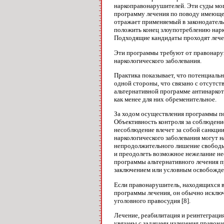
наркоправонарушителей. Эти суды мог
программу лечения по поводу имеющег
отражает применяемый в законодател
положить конец злоупотреблению нарк
Подходящие кандидаты проходят лечеб
Эти программы требуют от правонару
наркологического заболевания.
Практика показывает, что потенциаль
одной стороны, что связано с отсутст
альтернативной программе антинаркот
как менее для них обременительное.
За ходом осуществления программы по
Объективность контроля за соблюдение
несоблюдение влечет за собой санкци
наркологического заболевания могут 
непродолжительного лишение свободы
и преодолеть возможное нежелание не
программы альтернативного лечения п
заключением или условным освобожде
Если правонарушитель, находящихся 
программы лечения, он обычно исклю
уголовного правосудия [8].
Лечение, реабилитация и реинтеграци
увязаны с задачами излечения право