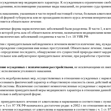
 осужденным мер медицинского характера: К осужденным к ограничению своб
ждениями, исполняющими указанные виды наказаний, по решению суда примен
 к наказаниям, указанным в части первой настоящей статьи, больным алкогол
й формой туберкулеза или не прошедшим полного курса лечения венерическо
няется обязательное лечение.
личные формы наркологиче­ских заболеваний были разделены. В части 1, в кот
, в которой речь шла об обязательном лечении, назначаемом медицинскими ко
кологических заболеваний соединены в части 3 ст. 18 УИК РФ.
ии с принудительным наблюде­нием и лечением является излечение лиц, нужда
преждение совершения имя новых преступлений. Обязательное лечение, также 
о определение последнего, обнаружение его сущностной природы имеет кард
тельное или амбулаторное принудительное лечение, при разработке стратегии
ение осужденных с психическими расстройствами
, не исключающими их вмен
с исполнением уголовного наказания.
ость недобровольных мер, осуществляемых в отношении осужденных с наркол
осознавать фактический характер и общественную опасность своих действий и
 системы. Исключение составляют немногочисленные осужденные с наркологи
именения принудительной меры медицинского характера в отношении данной ка
только в амбулаторной форме.
принудительного лечения от ал­коголизма и наркомании в соответствии с пункт
 «в» ч. I ст. 97 УК РФ назначалось достаточно редко: в 2002 г. по отношению 
 лечения осужденных от алкоголизма и наркомании в соответствии с ч. 1 ст.