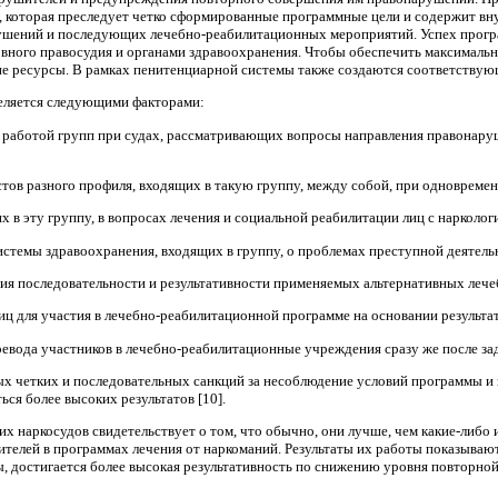
е, которая преследует четко сформированные программные цели и содержит в
шений и последующих лечебно-реабилитационных мероприятий. Успех програ
вного правосудия и органами здравоохранения. Чтобы обеспечить максимальн
е ресурсы. В рамках пенитенциарной системы также создаются соответствующ
еляется следующими факторами:
 работой групп при судах, рассматривающих вопросы направления правонару
стов разного профиля, входящих в такую группу, между собой, при одновреме
 в эту группу, в вопросах лечения и социальной реабилитации лиц с нарколо
истемы здравоохранения, входящих в группу, о проблемах преступной деятель
ния последовательности и результативности применяемых альтернативных леч
иц для участия в лечебно-реабилитационной программе на основании результ
евода участников в лечебно-реабилитационные учреждения сразу же после за
х четких и последовательных санкций за несоблюдение условий программы и 
ся более высоких результатов [10].
ких наркосудов свидетельствует о том, что обычно, они лучше, чем какие-либ
елей в программах лечения от наркоманий. Результаты их работы показывают
 достигается более высокая результативность по снижению уровня повторно