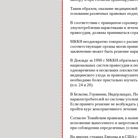
Таким образом, оказание медицинской
основании различных правовых подхо
В соответствии с принципом соразмер
злоупотребления наркотиками и лечен
правосудия, должны приниматься сор
МККН неоднократно говорил о расшире
соответствующие органы могли приним
заключению может быть решение нарко
В Докладе за 1996 г. МККН обратилас
национальных систем правосудия и пен
одновременно в нескольких плоскостя
медицинского ухода за правонарушите
необходимо более пристально изучать
(п.п. 24 и 26).
В Бельгии, Германии, Нидерландах, П
наркопотребителей из системы уголов
Если принято решение не возбуждать 
пройти курс консервативного лечения 
Согласно Токийским правилам, к назн
исполнение вынесенного и запротокол
при соблюдении определенных условий
Во многих странах Европы и в США с 