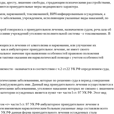
оды, аресту, лишению свобо­ды, страдающим психическими расстройствами,
яются принудительные меры медицинского характера.
измом, наркоманией, токсикоманией, ВИЧ-инфицированным осужденным, а
го заболевания, учреждением, исполняющим указанные виды наказаний, по
орой говорилось о при­нудительном лечении, назначаемом судом, речь шла об
миссиями учреждений уголовно-исполнительной системы - о токсикоманиях. В
ющихся в лечении от алко­голизма и наркомании, или улучшение их
как и амбулаторное принудительное лечение, не имеет своего
инальное значение при выявлении особенностей правовою положения
 и тактики оказания им наркологической помощи с учетом особенностей
яемости - назначается в соответствии с ч.2 ст.22 УК РФ определением суда,
огическими заболеваниями, которые по решению суда в период совершения
(или) руководить ими. Данный вид принудительного лечения осуществляется в
ческими заболеваниями, уголовное наказание которых не связано с лишением
тегории осужденных является пункт «в» части I ст. 97 УК РФ. Этот вид
ом «г» части I ст. 97 УК РФ амбулаторное принудительное лечение в
ко всем вменяемым наркологическим больным указанные лица составляли всего
 97 УК РФ данная форма принудительного лечения осужденных стала