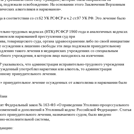
иц, подлежали освобождению. На основании этого Заключе­ния Верховным
ческих ал­коголиков и наркоманов».
а в соответствии со ст.62 УК РСФСР и ч.2 ст.97 УК РФ. Это лечение было
тельно-трудовых кодексах (НТК) РСФСР 1960 года и аналогичных кодексах
змом или наркоманией преступления суд при
ва, товарищеского суда, органа здравоохранении либо по своей инициативе
чае осуждения к лишению свободы эти лица подлежали принудительному
родлению такого лечения в медицинских учреждениях со специальным
ного учреждения, в котором лицо находилось на излечении.
Р указывалось, что администрация исправительно-трудового учреждения
осужденный употреблял наркотики или алкоголь, то администрация
нному при­нудительного лечения.
и» принудительное лечение осужденных от алкоголизма и наркомании было
йзии
инят Федеральный закон № 163-ФЗ «О приведении Уголовно-процессуального
 изменений и дополнений в Уголовный кодекс Российской Федерации». Статья
ного принудительного лечения, назначаемого судом, было введено
вно-исполнительной системы,
едакцию: