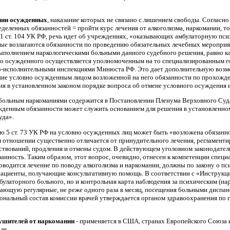
нии осужденных
, наказание которых не связано с лишением свободы. Согласно 
деленных обязанностей = пройти курс лечения от алкоголизма, наркомании, т
 1 ст. 104 УК РФ, речь идет об учреждениях, «оказывающих амбулаторную пс
рые возлагаются обязанности по проведению обязательных лечебных мероприя
выполнением нарко­логическими больными данного судебного решения, равно ка
но осужденного осуществляется уполномоченным на то специализированным гос
овно-исполнительными инспекциями Минюста РФ. Это дает дополнительную воз
ие условно осужденным лицом возложенной на него обязанности по прохожден
ия в установленном законом порядке вопроса об отмене условного осуждения и
ольным наркоманиями со­держится в Постановлении Пленума Верховного Суда Р
денным обязанности может служить основанием для решения в установленном
уда».
ью 5 ст. 73 УК РФ на условно осужденных лиц может быть «возложена обязанн
 отношении существенно отличается от принудительного лечения, регламентиру
твований, продления и отмены судом. В действующем уголовном законодательс
анность. Таким образом, этот вопрос, очевидно, отнесен к компетенции спец
оводится лечение по поводу алкоголизма и наркомании, должны по закону о п
пациенты, получающие консультативную помощь. В соответствии с «Инструкци
мбулаторного больного, но и контрольная карта наблюдения за психическим (н
гающую регулярные, не реже одного раза в месяц, посещения больными диспан
ональный состав комиссии врачей ут­верждается органом здравоохранения по п
рушителей от наркомании
- применяется в США, странах Европейского Союза и
ля.