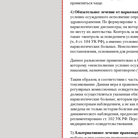
применяться чаще.
4)
Обязательное лечение от наркома
условно осужденного исполнение опре
здравоохранения. По формулировке ч.
наркологические диспансеры, на кото
по месту их жительства. Контроль за 
также «контроль за поведением услов
(ч, 4 ст. 104 УК РФ), а именно угол
наркологических больных. Неисполнен
постановления, основанием для решен
Данное разъяснение применительно к б
которому «неисполнение условно осуж
наказания, назначенного приговором с
Таким образом, в соответствии с част
токсикомании. Данная мера в правовом
регулярных комиссионных освидетельс
должна осуществляться указанная обяз
наркологические больные, которым пр
диспансерным наблюдением, а не как 
заведена не только история болезни а
динамического наблюдения, предпола­
регламентировано ст. 102 УК РФ. Перс
медицинского освидетельст­вования.
5)
Альтернативное лечение правона
выбору и при согласии правонарушите