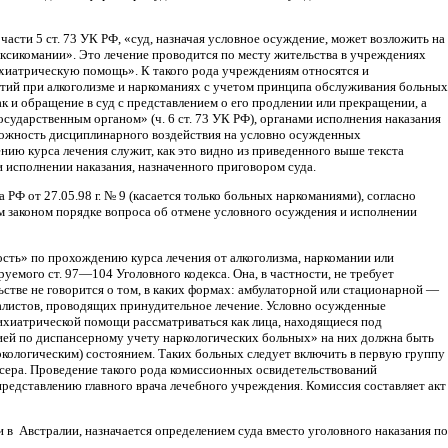
части 5 ст. 73 УК РФ, «суд, назначая условное осуждение, может возложить на
оксикомании». Это лечение проводится по месту жительства в учреждениях
ихиатрическую помощь». К такого рода учреждениям относятся и
тий при алкоголизме и наркоманиях с учетом принципа обслужива­ния больных
к и обращение в суд с представлением о его продлении или прекращении, а
ударственным органом» (ч. 6 ст. 73 УК РФ), органами исполнения наказания
можность дисциплинарного воздействия на условно осужденных
ию курса лечения служит, как это видно из приведенного выше текста
 исполнении наказания, назначенного приговором суда.
Ф от 27.05.98 г. № 9 (касается только больных наркоманиями), согласно
 законом порядке вопроса об отмене условного осуждения и исполнении
ость» по прохождению курса лечения от алкоголизма, наркомании или
емого ст. 97—104 Уголовного кодекса. Она, в частности, не требует
тве не говорится о том, в каких формах: амбулаторной или стационарной —
иалистов, проводящих принудитель­ное лечение. Условно осужденные
сихиатрической помощи рассматриваться как лица, находящиеся под
ей по дис­пансерному учету наркологических больных» на них должна быть
аркологическим) состоянием. Таких больных следует включить в первую группу
сера. Проведение такого рода комиссионных освидетельствований
редставлению главного врача ле­чебного учреждения. Комиссия составляет акт
 в Австралии, назначается определением суда вместо уголовного наказания по