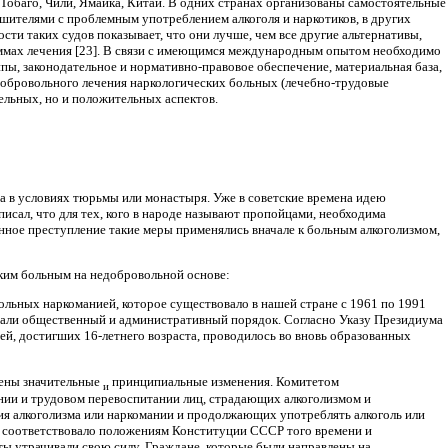
 Тобаго, Чили, Ямайка, Китай. В одних странах организованы самостоятельные
шителями с проблемным употреблением алкоголя и наркотиков, в других
сти таких судов показывает, что они лучше, чем все другие альтернативы,
ммах лечения [23]. В связи с имеющимся международным опытом необходимо
ы, законодательное и нормативно-правовое обеспечение, материальная база,
добровольного лечения наркологических больных (лечебно-трудовые
ельных, но и положительных аспектов.
а в условиях тюрьмы или монастыря. Уже в советские времена идею
исал, что для тех, кого в народе называют пропойцами, необходима
нное преступление такие меры применялись вначале к больным алкоголизмом,
ким больным на недобровольной основе:
 больных наркоманией, которое существовало в нашей стране с 1961 по 1991
шали общественный и административный порядок. Согласно Указу Президиума
й, достигших 16-летнего возраста, проводилось во вновь образованных
сены значительные
принципиальные изменения. Комитетом
и
нии и трудовом перевоспитании лиц, страдающих алкоголизмом и
ия алкоголизма или наркомании и продолжающих употреблять алкоголь или
не соответствовало положениям Конституции СССР того времени и
ы утрачивали свою силу. Граждане, которые были направлены на