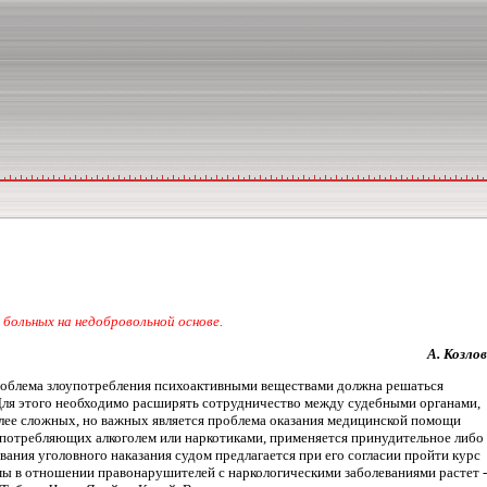
 больных на недобровольной основе.
А. Козлов
проблема злоупотребления психоактивными веществами должна решаться
. Для этого необходимо расширять сотрудничество между судебными органами,
олее сложных, но важных является проблема оказания медицинской помощи
употребляющих алкоголем или наркотиками, применяется принудительное либо
ания уголовного наказания судом предлагается при его согласии пройти курс
ы в отношении правонарушителей с наркологическими заболеваниями растет -