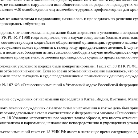
м, не связанным с нарушением ими общественного порядка или прав других л
ление «Об осво­бождении лиц из лечебно-трудовых профилакториев для хрони
ых от алкоголизма и наркомании
, назначалось и проводилось по решению суд
 проводилось амбулаторно.
денных от алкоголизма и наркомании было закреплено в уголовном и исправи
62 УК РСФСР 1960 года говорилось, что в случае совершения больным алкоголи
 соответствующем ходатайстве общественной организации, трудового коллекти
преступление может применить к такому лицу принудительное лечение. В слу
я, а после освобождения из мест лишения свободы в случае необходимости -п
щение принудительного лечения производилось судом по представлению лечеб
ожения уголовного кодекса были конкретизированы. Так, в ст. 58 ИТК РСФС
мя отбывания наказания. Если во время отбывания наказания выяснялось, что 
имела право выходить в суд с представлением о применении к данному осужде
ом № 162-ФЗ «О внесении из­менений в Уголовный кодекс Российской Федераци
чение осужденных от наркомании проводится в Китае, Индии, Вьетнаме, Мала
ого лечения осужденных от алкоголизма и наркомании в тот же день был пр
их законодательных актов в соответствие с Федеральным законом «О внесении
ст. 18 Уголовно-исполнительного кодекса таким образом, что вместо отменен
алкоголизма и наркомании, назначаемое непосредственно в учреждениях уголо
льстве изменений текст ст. 18 УИК РФ имеет в настоящее время следующую р