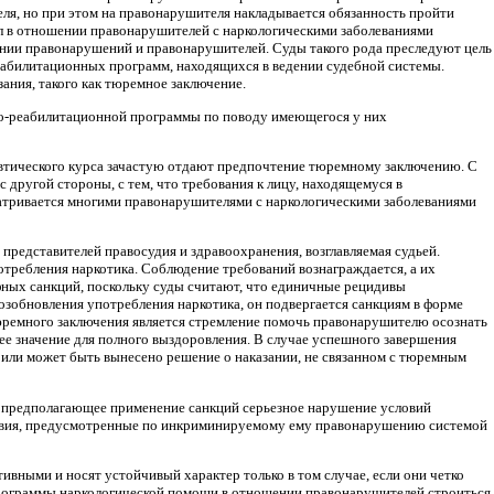
я, но при этом на правонарушителя накладывается обязанность пройти
ел в отношении правонарушителей с наркологическими заболеваниями
нии правонарушений и правонарушителей. Суды такого рода преследуют цель
еабилитационных программ, находящихся в ведении судебной системы.
ния, такого как тюремное заключение.
но-реабилитационной программы по поводу имеющегося у них
евтического курса зачастую отдают предпочтение тюремному заключению. С
 другой стороны, с тем, что требования к лицу, находящемуся в
атривается многими правонарушителями с наркологическими заболеваниями
представителей правосудия и здравоохранения, возглавляемая судьей.
отребления наркотика. Соблюдение требований вознаграждается, а их
фных санкций, поскольку суды считают, что единичные рецидивы
озобновления употребления наркотика, он подвергается санкциям в форме
ремного заключения является стремление помочь правонарушителю осознать
ее значение для полного выздоровления. В случае успешного завершения
или может быть вынесено решение о наказании, не связанном с тюремным
и предполагающее применение санкций серьезное нарушение условий
ствия, предусмотренные по инкриминируемому ему правонарушению системой
вными и носят устойчивый характер только в том случае, если они четко
рограммы наркологической помощи в отношении правонарушителей строиться