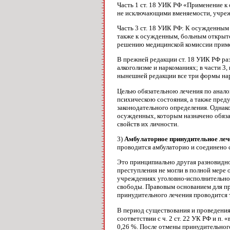
Часть 1 ст. 18 УИК РФ «Применение к
не исключающими вме­няемости, учре
Часть 3 ст. 18 УИК РФ: К осужденным
также к осужденным, больным открыто
решению медицинской комиссии приме
В прежней редакции ст. 18 УИК РФ раз
алкоголизме и наркоманиях; в части 3
нынешней редакции все три формы нар
Целью обязательною лечения по аналог
психическою состояния, а также преду
законодательного определения. Однак
осужденных, которым назначено обяза
свойств их личности.
3)
Амбулаторное принудительное леч
проводится амбулаторио и соединено 
Это принципиально другая разновидн
преступления не могли в полной мере 
учреждениях уголовно-исполнительной
свободы. Правовым основанием для пр
принудительного лечения проводится 
В период существования и проведения 
соответствии с ч. 2 ст. 22 УК РФ и п.
0,26 %. После отмены принудительного