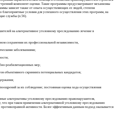
нутренний компонент оценки. Такие программы предусматривают механизмы
ммы зависит также от опыта осуществляющих ее людей, степени
о благоприятные условия для успешного осуществления этих программ, на
ие службы (п.56).
шителей на альтернативное уголовному преследованию лечение в
нном сохранении их профессиональной независимости,
гическими заболеваниями;
ности;
ебно-реабилитационных мер;
атов объективного скрининга потенциальных кандидатов;
держания;
поощрений за их соблюдение; постоянная оценка хода осуществления
о иные альтернативы уголовному преследованию правонарушителя,
, что при таком применении альтернативной уголовному преследованию
й противоправной активности. Более эффективным данным подход оказывается