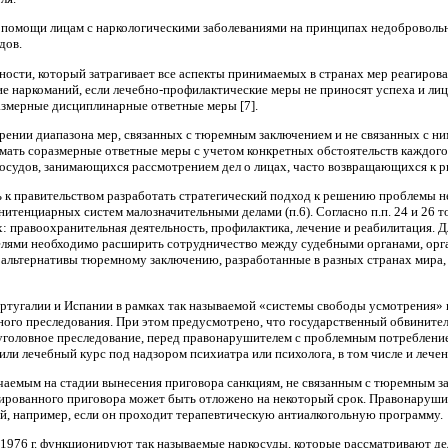
 помощи лицам с наркологическими заболеваниями на принципах недоброволь
дов.
ности, который затрагивает все аспекты принимаемых в странах мер реагиров
ие наркоманий, если лечебно-профилактические меры не приносят успеха и ли
азмерные дисциплинарные ответные меры [7].
нии диапазона мер, связанных с тюремным заключением и не связанных с ним
ать соразмерные ответные меры с учетом конкретных обстоятельств каждого
судов, занимающихся рассмотрением дел о лицах, часто возвращающихся к ри
ь к правительством разработать стратегический подход к решению проблемы не
итенциарных систем малозначительными делами (п.6). Согласно п.п. 24 и 26 
х: правоохранительная деятельность, профилактика, лечение и реабилитация. 
лями необходимо расширить сотрудничество между судебными органами, орга
 альтернативы тюремному заключению, разработанные в разных странах мира,
ортугалии и Испании в рамках так называемой «системы свободы усмотрения»
ного преследования. При этом предусмотрено, что государственный обвинител
уголовное преследование, перед правонарушителем с проблемным потребление
или лечебный курс под надзором психиатра или психолога, в том числе и лечен
ачаемым на стадии вынесения приговора санкциям, не связанным с тюремным 
ированного приговора может быть отложено на некоторый срок. Правонаруши
, например, если он проходит терапевтическую антиалкогольную программу.
1976 г. функционируют так называемые наркосуды, которые рассматривают д