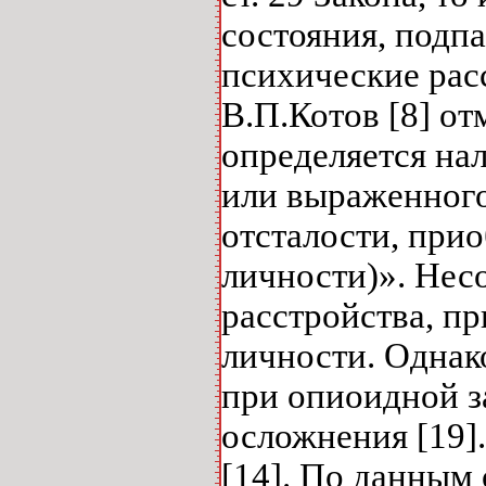
состояния, подп
психические рас
В.П.Котов [8] от
определяется на
или выраженного
отсталости, при
личности)». Нес
расстройства, п
личности. Однак
при опиоидной з
осложнения [19]
[14]. По данным 