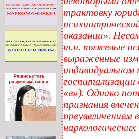
некоторыми оте
трактовку юрид
психиатрической
оказании». Несо
т.н. тяжелые пс
выраженные изме
индивидуальном 
госпитализации в
«в»). Однако по
признания влече
преувеличением 
наркологических