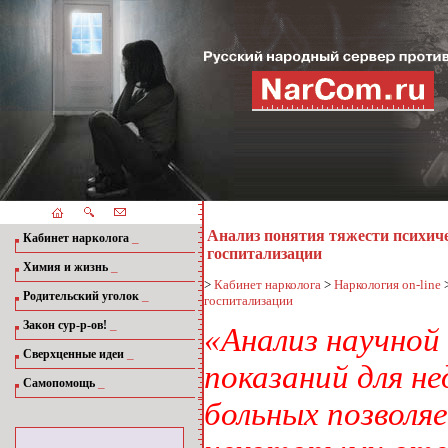
Анализ понятия тяжести психич
_
Кабинет нарколога
госпитализации
_
Химия и жизнь
>
Кабинет нарколога
>
Наркология on-line
_
Родительский уголок
госпитализации
_
Закон сур-р-ов!
«Анализ научной
_
Сверхценные идеи
показаний для н
_
Самопомощь
больных позволя