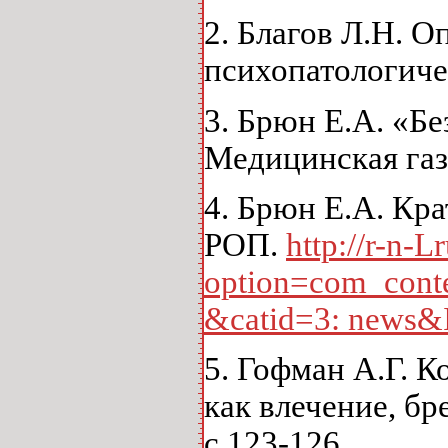
2. Благов Л.Н. О
психопатологичес
3. Брюн Е.А. «Б
Медицинская газе
4. Брюн Е.А. Кр
РОП.
http://r-n-L
option=com_cont
&catid=3: news&
5. Гофман А.Г. 
как влечение, бре
с.123-126.