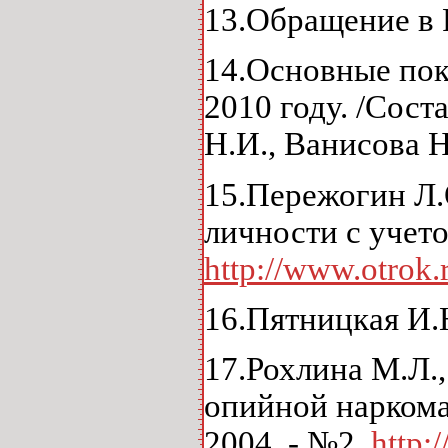
13.Обращение в 
14.Основные пок
2010 году. /Сост
Н.И., Ванисова Н.
15.Пережогин Л.
личности с учето
http://www.otrok.r
16.Пятницкая И.Н
17.Рохлина М.Л.
опийной наркома
2004. - №2.
http: