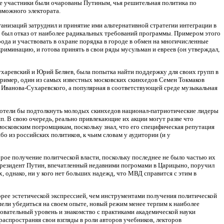
ые участники были очарованы Путиным, чья решительная политика по
зможного электората.
анизаций затруднил и принятие ими альтернативной стратегии интеграции в
е и был отказ от наиболее радикальных требований программы. Примером этого
ода и участвовать в охране порядка в городе в обмен на многичисленные
риминацию, и готова принять в свои ряды мусульман и евреев (он утверждал,
ухаревский и Юрий Беляев, была попытка найти поддержку для своих групп в
апример, один из самых известных московских скинхедов Семен Токмаков
 Иванова-Сухаревского, а популярная в соответствующей среде музыкальная
 хотели бы подтолкнуть молодых скинхедов национал-патриотические лидеры
п. В свою очередь, реально привлекающие их акции могут разве что
московским погромщикам, поскольку знал, что его специфическая репутация
бо из российских политиков, к чьим словам у аудитории (и у
рое получение политческой власти, поскольку последнее не было частью их
Президент Путин, впечатленный недавними погромами в Царицыно, поручил
однако, ни у кого нет больших надежд, что МВД справится с этим в
орее эстетической экспрессией, чем инструментами получения политической
пели убедиться на своем опыте, новый режим менее терпим к наиболее
овательный уровень и знакомство с практиками академической науки
распространяя свои взгляды в роли авторов учебников, лекторов