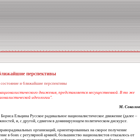
и ближайшие перспективы
е состояние и ближайшие перспективы
 националистического движения, представляется несущественной. В то же
ионалистической идеологии".
М. Соколов
Бориса Ельцина Русское радикальное националистическое движение (далее –
ностей, и, с другой, сдвигом в доминирующем политическом дискурсе.
 праворадикальных организаций, ориентированных на скорое получение
ние в боях с регулярной армией, большинство националистов отказалось от
ые будут иметь возможность сформировать правительство, победив на