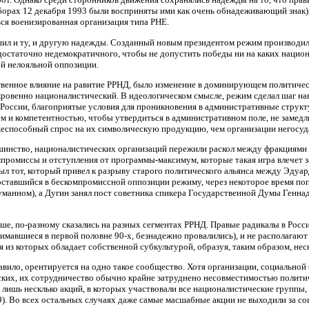
орах 12 декабря 1993 были восприняты ими как очень обнадеживающий знак), 
ься военизированная организация типа РНЕ.
ил и ту, и другую надежды. Созданный новым президентом режим производил 
 достаточно недемократичного, чтобы не допустить победы ни на каких национ
й нелояльной оппозиции.
венное влияние на равитие РРНД, было изменение в доминирующем политическо
овенно националистический. В идеологическом смысле, режим сделал шаг навс
России, благоприятые условия для проникновения в административные структ
 и компетентностью, чтобы утвердиться в административном поле, не замедли
жеспособный спрос на их символическую продукцию, чем организации негосуд
льшинство, националистических организаций пережили раскол между фракциями 
мпромиссы и отступления от программы-максимум, которые такая игра влечет 
был тот, который привел к разрыву старого политического альянса между Эд
ставшийся в бескомпромиссной оппозиции режиму, через некоторое время поп
манном), а Дугин занял пост советника спикера Государственной Думы Геннад
ыше, по-разному сказались на разных сегментах РРНД. Правые радикалы в Рос
имавшиеся в первой половне 90-х, безнадежно провалились), и не располагаю
 из которых обладает собственной субкультурой, образуя, таким образом, не
вило, орентируется на одно такое сообщество. Хотя организации, социальной
ских, их сотрудничество обычно крайне затруднено несовместимостью политиче
лишь несклько акций, в которых участвовали все националистические группы, и
9). Во всех остальных случаях даже самые масшабные акции не выходили за с