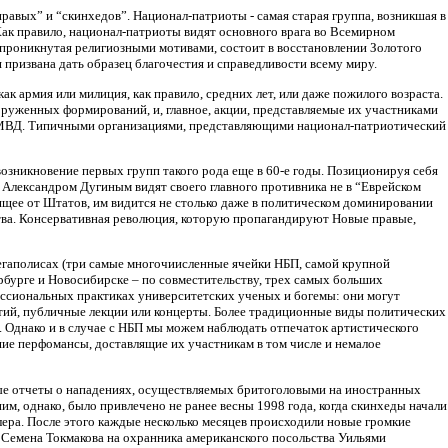
авых” и “скинхедов”. Национал-патриоты - самая старая группа, возникшая в
Как правило, национал-патриоты видят основного врага во Всемирном
проникнутая религиозными мотивами, состоит в восстановлении Золотого
 призвана дать образец благочестия и справедливости всему миру.
к армия или милиция, как правило, средних лет, или даже пожилого возраста.
руженных формирований, и, главное, акции, представляемые их участниками
и МВД. Типичными организациями, представляющими национал-патриотический
возникновение первых групп такого рода еще в 60-е годы. Позиционируя себя
 Александром Дугиным видят своего главного противника не в “Еврейском
ящее от Штатов, им видится не столько даже в политическом доминировании
тва. Консервативная революция, которую пропагандируют Новые правые,
егаполисах (три самые многочиисленные ячейки НБП, самой крупной
бурге и Новосибирске – по совместительству, трех самых больших
ссиональных практиках университетских ученых и богемы: они могут
тий, публичные лекции или концерты. Более традиционные виды политических
П. Однако и в случае с НБП мы можем наблюдать отпечаток артистического
шие перфомансы, доставлящие их участникам в том числе и немалое
вые отчеты о нападениях, осуществляемых бритоголовыми на иностранных
м, однако, было привлечено не ранее весны 1998 года, когда скинхеды начали
ра. После этого каждые несколько месяцев происходили новые громкие
 Семена Токмакова на охранника американского посольства Уильями