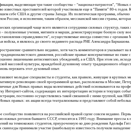
фикация, выделяющая три такие сообщества – “национал-патриотов”, “Новых пр
о известных преставителей которой участвовали еще в “Памяти” 80-х годов. 
вшем себе США и другие страны Запада. Их политическая программа, обычно 
лом России, и исполнении, таким образом, мессианской миссии страны, которая
ских организаций чаще всего являются сотрудники силовых структур, таких ка
 – полувоенные учения, митинги и марши, демонстрирующие боевую силу воо
осстановления справедливости”, осуществляемые иногда совместно с органам
ьи войска, и являлось до своего недавнего распада РНЕ Александра Баркашова.
остранение сравнительно недавно, хотя часть комментаторов и указывает на 
 традиционалистского движения, российские правые консервативные во главе с
вершенно лишенными антисемитских убеждений), а в США. При этом зло, исход
нской массовой культуры, враждебной духовному опыту традиционного общес
вновь пережить этот духовный опыт.
авляют молодые специалисты и студенты, как правило, живущие в крупных м
вативную революцию своей программной целью, расположены в Москве, Петер
пичные для Новых правых виды колективных действий основываются на профе
тку Интернет-сайтов, содержащих их интерпретацию истории и текущих собы
онстрации, постоянно осуществлялись такой связанной с ними группой, как НБ
 Новых правых: их акции всегда театрализованы и представляют собой неболь
ое сообщество появляются на россиийской правой сцене совсем недавно. Пер
з южных регонов бывшего СССР, относятся к 1995 году. Внимание прессы к ни
ний на темнокожих студентов, приуроченную ко дню рождения Адольфа Гитле
ых скинхеды принимали участие (наибольшую известность получили нападение