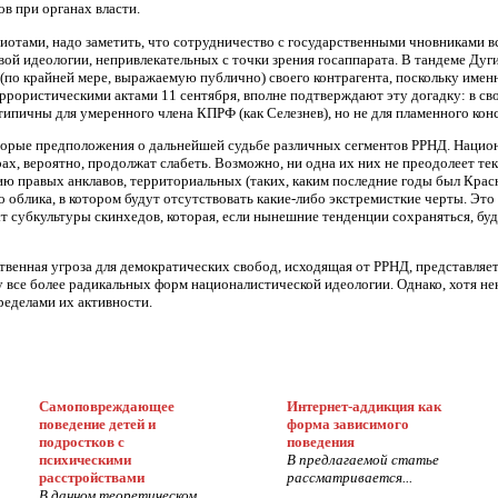
в при органах власти.
триотами, надо заметить, что сотрудничество с государственными чновниками 
ой идеологии, непривлекательных с точки зрения госаппарата. В тандеме Дуг
(по крайней мере, выражаемую публично) своего контрагента, поскольку име
террористическими актами 11 сентября, вполне подтверждают эту догадку: в с
ипичны для умеренного члена КПРФ (как Селезнев), но не для пламенного конс
оторые предположения о дальнейшей судьбе различных сегментов РРНД. Нацио
рах, вероятно, продолжат слабеть. Возможно, ни одна их них не преодолеет т
ию правых анклавов, территориальных (таких, каким последние годы был Красн
о облика, в котором будут отсутствовать какие-либо экстремисткие черты. Это 
ст субкультуры скинхедов, которая, если нынешние тенденции сохраняться, бу
твенная угроза для демократических свобод, исходящая от РРНД, представляе
 все более радикальных форм националистической идеологии. Однако, хотя нек
ределами их активности.
Самоповреждающее
Интернет-аддикция как
поведение детей и
форма зависимого
подростков с
поведения
психическими
В предлагаемой статье
расстройствами
рассматривается...
В данном теоретическом