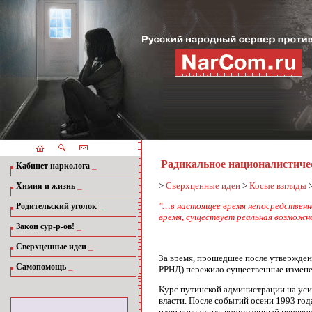
Радикальное националистиче
_
Кабинет нарколога
_
>
Сверхценные идеи
>
Косые взгляды
Химия и жизнь
_
"…в настоящее время непосредственна
Родительский уголок
время, существует реальная возможно
_
Закон сур-р-ов!
_
Сверхценные идеи
За время, прошедшее после утвержден
_
Самопомощь
РРНД) пережило существенные изменен
Курс путинской администрации на уси
власти. После событий осени 1993 год
идеи совершить вооруженный переворо