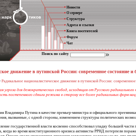
Новости
О сервере
Структура
Адреса и ссылки
Книга посетителей
Форум
Чат
Поиск по сайту
ское движение в путинской России: современное состояние 
>
Радикальное националистическое движение в путинской России: современно
я угроза для демократических свобод, исходящая от Русского радикального
сть постепенного сдвига режима в сторону все более радикальных форм нац
ия Владимира Путина в качестве премьер-министра и официального преемника 
ия, вызванные, с одной стороны, изменением структуры политических возмож
ление государственной власти косвенно способствовал упадку большей части
а, когда во время конституционного кризиса активисты РРНД потерпели пораже
т. Однако среди сторонников движения сохранялись надежды на то, что прав