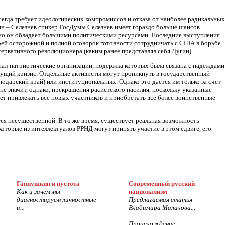
всегда требует идеологических компромиссов и отказа от наиболее радикальных
ин – Селезнев спикер ГосДумы Селезнев имеет гораздо больше шансов
нно он обладает большими политическими ресурсами. Последние выступления
воей осторожной и полной оговорок готовности сотрудничать с США в борьбе
ервативного революционера (каким ранее представлял себя Дугин).
нал-патриотические организации, подержка которых была связана с надеждами
екущий кризис. Отдельные активисты могут проникнуть в государственный
одарский край) или институциональных. Однако это дастся им только за счет
не значит, однако, прекращения расистского насилия, поскольку указанные
дет привлекать все новых участников и приобретать все более воинственные
тся несущественной. В то же время, существует реальная возможность
оторые из интеллектуалов РРНД могут принять участие в этом сдвиге, его
Ганнушкин и пустота
Современный русский
Как и зачем мы
национализм
диагностируем личностные
Предлагаемая статья
и...
Владимира Малахова...
Происхождение