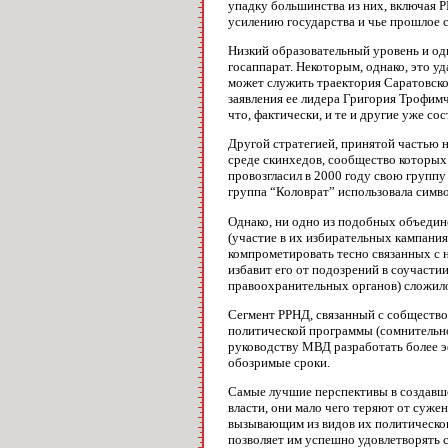
упадку большинства из них, включая 
усилению государства и чье прошлое 
Низкий образовательный уровень и од
госаппарат. Некоторым, однако, это у
может служить траектория Саратовской
заявления ее лидера Григория Трофимч
что, фактически, и те и другие уже сост
Другой стратегией, принятой частью 
среде скинхедов, сообщество которых 
провозгласил в 2000 году свою групп
группа “Коловрат” использовала симво
Однако, ни одно из подобных объедин
(участие в их избирательных кампания
компрометировать тесно связанных с н
избавит его от подозрений в соучастии
правоохранительных органов) сложило
Сегмент РРНД, связанный с собществом
политической программы (сомнительно
руководству МВД разработать более э
обозримые сроки.
Самые лучшие перспективы в создавше
власти, они мало чего теряют от суже
вызывающим из видов их политическог
позволяет им успешно удовлетворять с