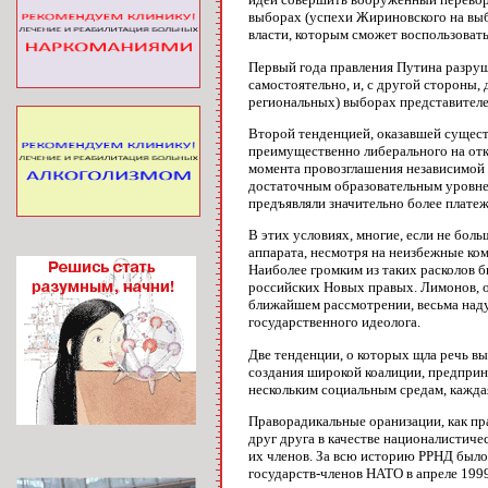
выборах (успехи Жириновского на выб
власти, которым сможет воспользоват
Первый года правления Путина разруш
самостоятельно, и, с другой стороны,
региональных) выборах представителе
Второй тенденцией, оказавшей сущест
преимущественно либерального на откр
момента провозглашения независимой 
достаточным образовательным уровнем
предъявляли значительно более плате
В этих условиях, многие, если не бо
аппарата, несмотря на неизбежные ко
Наиболее громким из таких расколов 
российских Новых правых. Лимонов, о
ближайшем рассмотрении, весьма наду
государственного идеолога.
Две тенденции, о которых щла речь в
создания широкой коалиции, предприн
нескольким социальным средам, каждая
Праворадикальные оранизации, как пра
друг друга в качестве националистиче
их членов. За всю историю РРНД было 
государств-членов НАТО в апреле 199