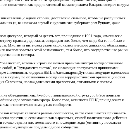
или после того, как предполагаемый коллапс режима Ельцина создаст вакуум
впечатление, с одной строны, достаточно сильного, чтобы не разрушиться
альных (и, как показал случай с курским экс-губернатором Руцким, даже
м дискурсе, который за десять лет, прошедшие с 1991 года, изменился с
тречу правым радикалам, создав для них более, чем когда бы то ни было с
уры. Многие из интеллектуалов националистического движения, обладавших
ли воспользоваться этой возможность, тем более, что государственые рынки
арственного сектора.
“реалистов”, готовых играть по новым правилам внутри государственного
за собой, и “фундаменталистов”, не желающих поступаться принципами.
уардом Лимоновым, лидером НБП, и Александром Дугиным, ведущим идеологом
ал в тюрьму по обвинению в создании террористической организации (при
ия Селезнева, наслаждаясь всеми прелестями, связанными с постом
сии не объединены какой-либо организационной структурой (все попытки
т общим идеологическим кредо. Более того, активисты РРНД принадлежат к
сколько относительно замкнутых сообществ.
 базой которых являются разные сообщества, часто соглашаются признавать
ски практик, и, если можно так выразиться, стилей политического действия
 только одна из них имела место в последние годы (митинги у посольств
оциально-культурные пределы одного собщества.