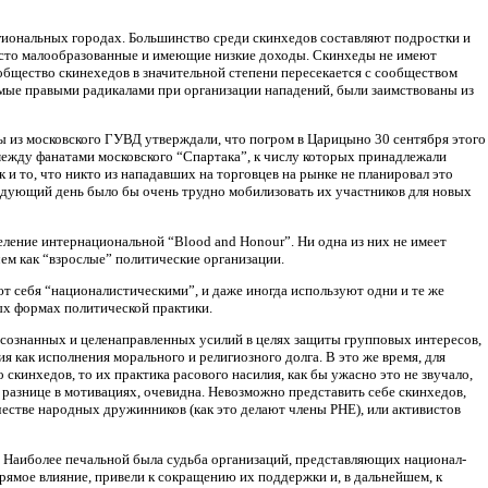
региональных городах. Большинство среди скинхедов составляют подростки и
часто малообразованные и имеющие низкие доходы. Скинхеды не имеют
ообщество скинехедов в значительной степени пересекается с сообществом
емые правыми радикалами при организации нападений, были заимствованы из
ры из московского ГУВД утверждали, что погром в Царицыно 30 сентября этого
 между фанатами московского “Спартака”, к числу которых принадлежали
 и то, что никто из нападавших на торговцев на рынке не планировал это
едующий день было бы очень трудно мобилизовать их участников для новых
еление интернациональной “Blood and Honour”. Ни одна из них не имеет
чем как “взрослые” политические организации.
ют себя “националистическими”, и даже иногда используют одни и те же
ых формах политической практики.
е осознанных и целенаправленных усилий в целях защиты групповых интересов,
я как исполнения морального и религиозного долга. В это же время, для
скинхедов, то их практика расового насилия, как бы ужасно это не звучало,
 разнице в мотивациях, очевидна. Невозможно представить себе скинхедов,
честве народных дружинников (как это делают члены РНЕ), или активистов
. Наиболее печальной была судьба организаций, представляющих национал-
прямое влияние, привели к сокращению их поддержки и, в дальнейшем, к