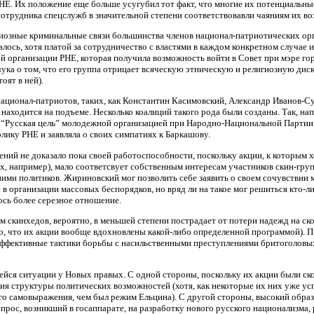
РНЕ. Их положение еще больше усугубил тот факт, что многие их потенциальн
сотрудника спецслужб в значительной степени соответствовавли чаяниям их во
иозные криминальные связи большинства членов национал-патриотических орг
далось, хотя платой за сотрудничество с властями в каждом конкретном случа
 организации РНЕ, которая получила возможность войти в Совет при мэре гор
ука о том, что его группа отрицает всяческую этническую и религиозную диск
оят в ней).
национал-патриотов, таких, как Константин Касимовский, Александр Иванов-С
находится на подъеме. Несколько коалиций такого рода были созданы. Так, н
у “Русская цель” молодежной организацией при Народно-Национальной Партии
лику РНЕ и заявляла о своих симпатиях к Баркашову.
ений не доказало пока своей работоспособности, поскольку акции, к которым
х, например), мало соответсвует собственным интересам участников скин-груп
ими политиков. Жириновский мог позволить себе заявить о своем сочувствии 
 в организации массовых беспорядков, но вряд ли на такое мог решиться кто-ли
сь более серезное отношение.
 скинхедов, вероятно, в меньшей степени пострадает от потери надежд на ско
, что их акции вообще вдохновлены какой-либо определенной программой). 
ффективные тактики борьбы с насильственными преступлениями бритоголовых, 
йся ситуации у Новых правых. С одной стороны, поскольку их акции были ск
ния структуры политических возможностей (хотя, как некоторые их них уже ус
о самовыражения, чем был режим Ельцина). С другой стороны, высокий образ
прос, возникший в госаппарате, на разработку нового русского национализма, 