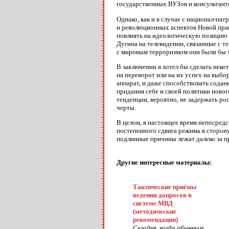
государственных ВУЗов и консультанто
Однако, как и в случае с национал-па
и революционных аспектов Новой прав
повлиять на идеологическую позицию 
Дугина на телевидении, связанные с 
с мировым терроризмом они были бы т
В заключении я хотел бы сделать нек
на переворот или на их успех на выбо
аппарат, и даже способствовать содан
придания себе и своей политики новог
тенденции, вероятно, не задержать ро
черты.
В целом, в настоящее время непосредс
постепенного сдвига режима в сторону
подлинные причины лежат далеко за п
Другие интересные материалы:
Тактические приёмы
ведения допросов в
системе МВД
(методические
рекомендации)
Сегодня, когда обычным