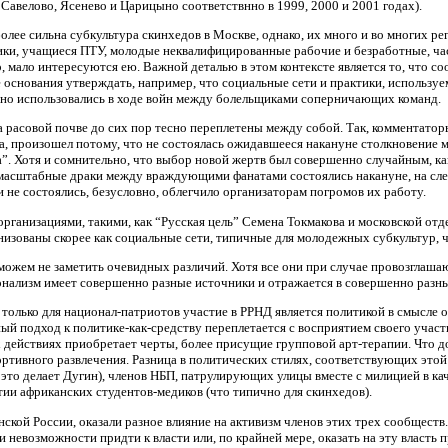
Савелово, Ясенево и Царицыно соответствнно в 1999, 2000 и 2001 годах).
более сильна субкультура скинхедов в Москве, однако, их много и во многих 
ники, учащиеся ПТУ, молодые неквалифицированные рабочие и безработные, 
, мало интересуются ею. Важной деталью в этом контексте является то, что с
 основания утверждать, например, что социальные сети и практики, использу
льно использовались в ходе войн между болельщиками соперничающих команд.
а расовой почве до сих пор тесно переплетены между собой. Так, комментато
ека, произошел потому, что не состоялась ожидавшееся накануне столкновение
”. Хотя и сомнительно, что выбор новой жертв был совершенно случайным, как
ы масштабные драки между враждующими фанатами состоялись накануне, на сл
и не состоялись, безусловно, облегчило организаторам погромов их работу.
ганизациями, такими, как “Русская цель” Семена Токмакова и московской отд
ганизованы скорее как социальные сети, типичные для молодежных субкультур, 
можем не заметить очевидных различий. Хотя все они при случае провозглаша
онализм имеет совершенно разные источники и отражается в совершенно разн
то только для национал-патриотов участие в РРНД является политикой в смысл
ый подход к политике-как-средству переплетается с восприятием своего участи
действиях приобретает черты, более присущие групповой арт-терапии. Что до 
ортивного развлечения. Разница в политических стилях, соответствующих этой
это делает Дугин), членов НБП, патрулирующих улицы вместе с милицией в ка
и африканских студентов-медиков (что типично для скинхедов).
ской России, оказали разное влияние на активизм членов этих трех сообществ
 невозможности придти к власти или, по крайней мере, оказать на эту власть 