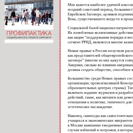
Мне кажется наиболее удачной класси
поздний советский период, большинств
Еврейском Заговоре, целиком подчини
Века, существовашего когда-то в прош
Социальной базой национал-патриотиче
Их излюбленые коллективные действия
как акции “поддержания порядка и в
сегмент РРНД, являлются многие казач
Новые правые в России получили распр
как представителей общеевропейского
заговоре” (многие из них кажутся со
Америки, сколько во влиянии америка
должна создать общество, способное 
Большинство среди Новых правых сост
организации, провозгласившей Консер
образовательных центрах страны). Ти
включать издание журналов и разрабо
действий, такие, как митинги или дем
отношения к политике, типичного для
эстетическое наслаждение.
Наконец, скинхеды как самостоятельн
учащихся и экономических мигрантов и
в Москве кампанию ежедневных нападе
случаи избиений и погромов, в котор