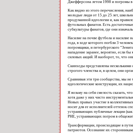
Джефферсона летом 1998 и погромы в 
Как видно из этого перечисления, наи
молодые люди от 15 до 25 лет, школь
продуманной идеологии и, как правило
футольных фанатов. Есть достаточные
субкультуры фанатов, где они изнача
Насилие на почве футбола и насилие н
года, в ходе которого погбли 3 челов
погромщики, и петербургского “Зенита
нападение заранее, вероятно, если б
силовых акций. И наоборот, то, что он
Скинхеды представлены несколькими ор
строгого членства и, в целом, они ор
Сравнивая эти три сообщества, мы не 
идеологические конструкции, их наци
Я возьму на себя смелость сказать, ч
хотя даже у них чисто инструментальн
Новых правых участие в коллективных 
носит для ее исполнителей оттенок сп
устраивающих публичные лекции (как 
РНЕ, устраивающих погром в общежити
Трансформации, происходящие в путин
патриотов. Осознание их сторонниками