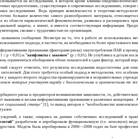
сновывается на исследовании, в котором кроме клинико-эпидемиологическог
очных предпочтениях, существующих в современных исследованиях, говорят в 
ьных исследованиях. Ведь принцип комплексности в теоретико-методологи
точно большое количество самого разнообразного материала, относящегося
х из области наркологической феноменологии, развились и расширились при
циальной защиты, а значит, и имеется соответствующая информация. Пред
ументария, сколько с трудоемкостью их организации.
 названном сообщении. Несмотря на то, что в работе не использовались ме
ользованного подхода, в частности, на необходимость более пристального вн
информативными признаками (факторами риска) злоупотребления ПАВ в премо
01 ≤
p
< 0,01) и
"конфликты с законом"
(
p
≤ 0,01). Не углубляясь в детали по
зом, ограничиться обобщением обоих показателей в один фактор, который вп
ий следует отметить, что результаты исследования недостаточны для опис
 патологией. Для этого требуется особый подход и методология, что особенн
тя у каждого второго подростка-правонарушителя в исправительных учрежде
в генезе которых участвуют наряду с биологическими и органическими те 
рбидного риска и предикторов возникновения зависимости, то, действительно
т важными и весьма информативными признаками в различных концепциях. 
и ее социальный статус"
[1], то вывод авторов о
"необходимости
комплексног
туален.
суждений, а также, опираясь на данные собственных исследований и прак
нологий"
разработали и апробировали функциональную (т.е. неполную) модел
дростков. Модель была апробирована в 2006—2008 годах на базе профессио