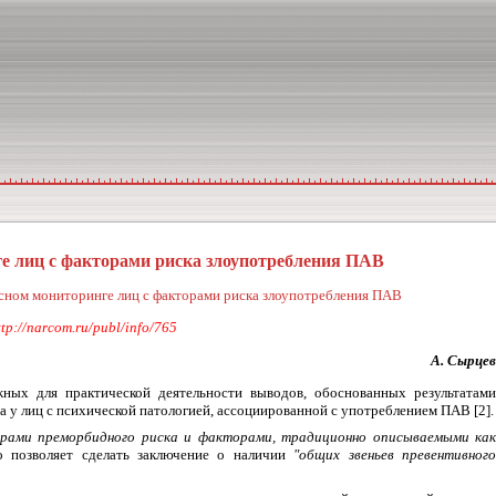
ге лиц с факторами риска злоупотребления ПАВ
ксном мониторинге лиц с факторами риска злоупотребления ПАВ
://narcom.ru/publ/info/765
А. Сырцев
жных для практической деятельности выводов, обоснованных результатам
а у лиц с психической патологией, ассоциированной с употреблением ПАВ
[2]
.
рами преморбидного риска и факто­рами, традиционно описываемыми как
во позволяет сделать заключение о наличии
"общих звеньев превентивног