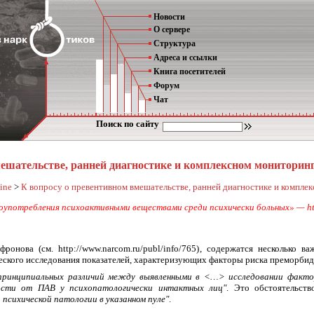
Новости
О сервере
Структура
Адреса и ссылки
Книга посетителей
Форум
Чат
Поиск по сайту
ешательстве, ранней диагностике и комплексном мониторин
ine
>
К вопросу о превентивном вмешательстве, ранней диагностике и компле
употребления психоактивными веществами среди психически больных» — http
офронова
(см. http://www.narcom.ru/publ/info/765)
, содержатся несколько ва
ского исследования показателей, характеризующих факторы риска преморбид
принципиальных различий между выявленными в <…> исследовании факто
ости от ПАВ у психопатологически интактных лиц"
. Это обстоятельст
 психической патологии в указанном пуле"
.