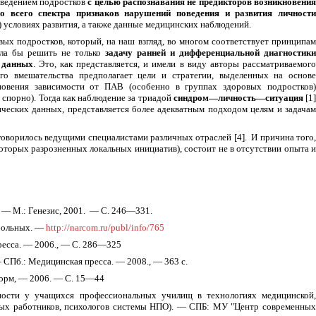
оведением подростков
с целью распознавания не предикторов возникновения
о всего спектра признаков нарушений поведения и развития личност
) условиях развития, а также данные медицинских наблюдений.
овых подростков, который, на наш взгляд, во многом соответствует принципа
лила бы решить не только
задачу ранней и дифференциальной диагностики
 данных
. Это, как представляется, и имели в виду авторы рассматриваемог
го вмешательства предполагает цели и стратегии, выделенных на основе
кновения зависимости от ПАВ (особенно в группах здоровых подростков)
спорно). Тогда как наблюдение за триадой
синдром—личность—ситуация
[1
ических данных, представляется более адекватным подходом целям и задача
 говорилось ведущими специалистами различных отраслей [4].
И причина того
оторых разрозненных локальных инициатив), состоит не в отсутствии опыта и
й. — М.: Генезис, 2001. — С. 246—331.
 больных. —
http://narcom.ru/publ/info/765
есса. — 2006., — С. 286—325
 СПб.: Медицинская пресса. — 2008., — 363 с.
форм, — 2006. —
C
. 15—44
чности у учащихся профессиональных училищ в технологиях медицинской,
ьных работников, психологов системы НПО). — СПБ: МУ "Центр современных