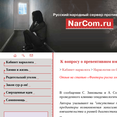
К вопросу о превентивном вм
_
Кабинет нарколога
_
>
Кабинет нарколога
>
Наркология on-l
Химия и жизнь
_
Отзыв на статью «Факторы риска зло
Родительский уголок
_
Закон сур-р-ов!
_
В сообщении
С. Зиновьева и А. С
Сверхценные идеи
проведенного клинико-эпидемиологиче
_
Самопомощь
Авторы указывают на
"отсутствие 
предикторы возникновения зависим
вмешательства и ран­ней диагностики