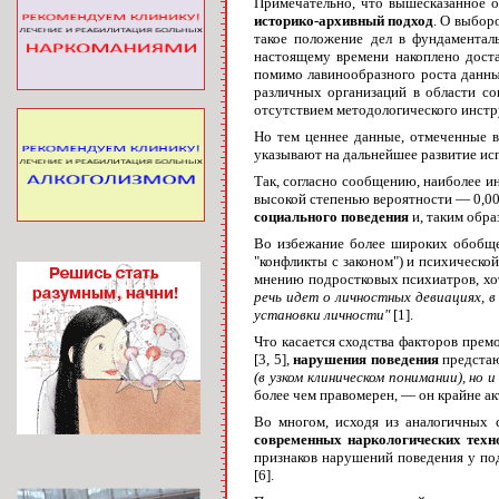
Примечательно, что вышесказанное о
историко-архивный подход
. О выбор
такое положение дел в фундаментал
настоящему времени накоплено доста
помимо лавинообразного роста данны
различных организаций в области со
отсутствием методологического инстр
Но тем ценнее данные, отмеченные в
указывают на дальнейшее развитие исп
Так, согласно сообщению, наиболее 
высокой степенью вероятности — 0,0
социального поведения
и, таким обра
Во избежание более широких обобщен
"конфликты с законом") и психической
мнению подростковых психиатров, хо
речь идет о личностных девиациях, 
установки личности"
[1].
Что касается сходства факторов премо
[3, 5],
нарушения поведения
предстаю
(в узком клиническом понимании), но 
более чем правомерен, — он крайне ак
Во многом, исходя из аналогичных 
современных наркологических тех
признаков нарушений поведения у по
[6].