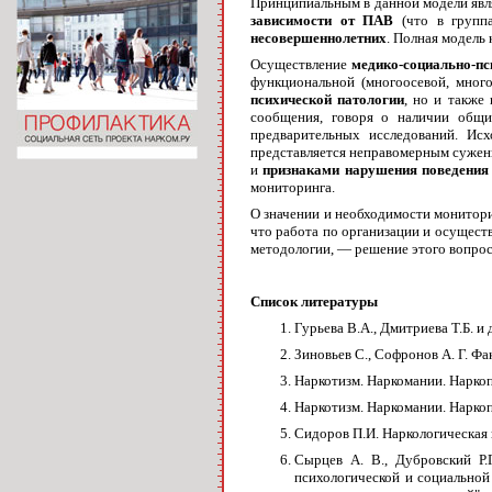
Принципиальным в данной модели явл
зависимости от ПАВ
(что в группа
несовершеннолетних
. Полная модель
Осуществление
медико-социально-пс
функциональной (многоосевой, много
психической патологии
, но и также
сообщения, говоря о наличии общих
предварительных исследований. Ис
представляется неправомерным сужение
и
признаками нарушения поведени
мониторинга.
О значении и необходимости монитори
что работа по организации и осущест
методологии, — решение этого вопрос
Список литературы
Гурьева В.А., Дмитриева Т.Б. и
Зиновьев С., Софронов А. Г. 
Наркотизм. Наркомании. Наркопо
Наркотизм. Наркомании. Наркоп
Сидоров П.И. Наркологическая 
Сырцев А. В., Дубровский Р.
психологической и социально