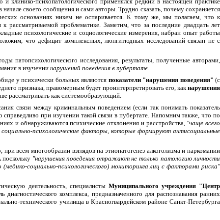
о и клинико-психопатологического применялся редкий в настоящей практике
начале своего сообщения и сами авторы. Трудно сказать, почему сохраняетс
ческих основаниях никем не оспаривается. К тому же, мы полагаем, что к
 к рассматриваемой проблематике. Заметим, что за последние двадцать лет
кладные психологические и социологические измерения, набран опыт работы
положим, что дефицит комплексных, люнгитюдных исследований связан не с
тоды патопсихологического исследования, результаты, полученные авторами,
имания в изучении
нарушений поведения в пубертате
.
рбиде у психически больных являются
показатели "нарушения поведения"
(
следнего признака, правомерным будет проинтерпретировать его, как
нарушени
раве рассматривать как системообразующий.
ания связи между криминальным поведением (если так понимать показатель
о справедливо при изучении такой связи в пубертате. Напомним также, что по
ниях и обнаруживаются психические отклонения и расстройства,
"чаще всег
же социально-психологические факторы, которые формируют антисоциальные
, при всем многообразии взглядов на этиопатогенез алкоголизма и наркомании
А поскольку
"нарушения поведения отражают не только патологию личност
о (медико-социально-психологического) мониторинга лиц с факторами риска
тическую деятельность, специалисты
Муниципального учреждения "Цент
ь диагностического комплекса, предназначенного для распознавания ранни
нально-технического училища в Красногвардейском районе Санкт-Петербурга