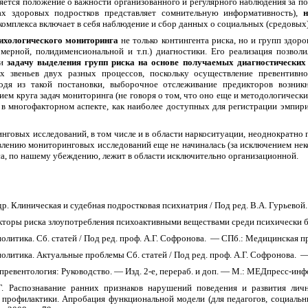
яется положение о важности организованного и регулярного наблюдения за п
х здоровых подростков представляет сомнительную информативность),
н
 комплекса включает в себя наблюдение и сбор данных о социальных (средовых
ихологического мониторинга
не только контингента риска, но и групп здор
мерной, полидименсиональной и т.п.) диагностики. Его реализация позво
 и
задачу выделения групп риска на основе получаемых диагностических
 звеньев двух разных процессов, поскольку осуществление превентивно
ходя из такой постановки, выборочное отслеживание предикторов возни
м круга задач мониторинга (не говоря о том, что оно еще и методологически 
я
в многофакторном аспекте, как наиболее доступных для регистрации эмпир
нговых исследований, в том числе и в области наркоситуации, неоднократно
влению мониторинговых исследований еще не начиналась (за исключением нек
а, по нашему убеждению, лежит в области исключительно организационной.
 др. Клиническая и судебная подростковая психиатрия / Под ред. В.А. Гурьево
Факторы риска злоупотребления психоактивными веществами среди психически
литика. Сб. статей / Под ред. проф. А.Г. Софронова.
— СПб.: Медицинская пр
олитика. Актуальные проблемы Сб. статей / Под ред. проф. А.Г. Софронова.
—
превентология: Руководство. — Изд. 2-е, перераб. и доп. — М.: МЕДпресс-ин
Г. Распознавание ранних признаков нарушений поведения и развития ли
й профилактики. Апробация функциональной модели (для педагогов, социал