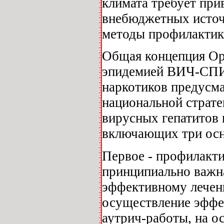
климата требует при
внебюджетных источ
методы профилакти
Общая концепция Ор
эпидемией ВИЧ-СПИ
наркотиков предусма
национальной страт
вирусных гепатитов 
включающих три осн
Первое - профилакти
принципиально важна
эффективному лечени
осуществление эффе
аутрич-работы, на о