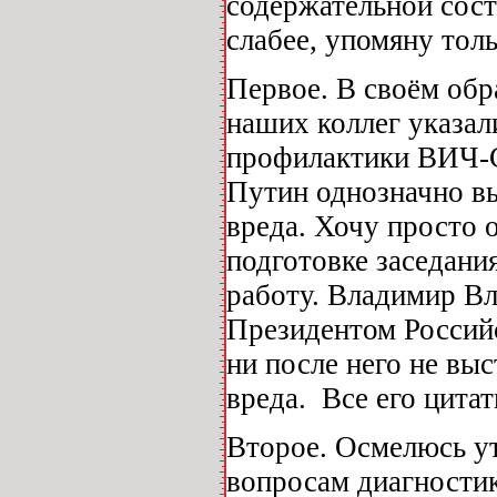
содержательной сост
слабее, упомяну тол
Первое. В своём об
наших коллег указал
профилактики ВИЧ-
Путин однозначно в
вреда. Хочу просто 
подготовке заседани
работу. Владимир Вл
Президентом Российс
ни после него не вы
вреда. Все его цитат
Второе. Осмелюсь ут
вопросам диагности