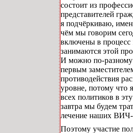
состоит из професси
представителей граж
я подчёркиваю, имен
чём мы говорим сег
включены в процесс 
занимаются этой про
И можно по-разному 
первым заместителем
противодействия ра
уровне, потому что 
всех политиков в эту
завтра мы будем тра
лечение наших ВИЧ
Поэтому участие пол