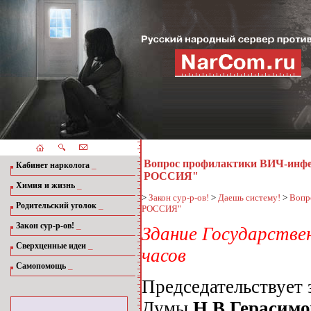
Вопрос профилактики ВИЧ-инфе
_
Кабинет нарколога
РОССИЯ"
_
Химия и жизнь
>
Закон сур-р-ов!
>
Даешь систему!
>
Вопр
_
Родительский уголок
РОССИЯ"
_
Закон сур-р-ов!
Здание Государствен
_
Сверхценные идеи
часов
_
Самопомощь
Председательствует 
Думы
Н.В.Герасимо