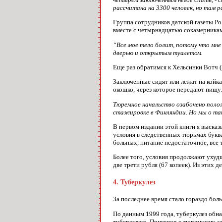
рассчитана на 3300 человек, но там
Группа сотрудников датской газеты Pol
вместе с четырнадцатью сокамерника
“Все мое тело болит, потому что мне
дверью и открытым туалетом.
Еще раз обратимся к Хельсинки Вотч (H
Заключенные сидят или лежат на койках
окошко, через которое передают пищу.
Тюремное начальство озабочено полож
стажировке в Финляндии. Но мы о та
В первом издании этой книги я высказ
условия в следственных тюрьмах буква
больных, питание недостаточное, все т
Более того, условия продолжают ухудш
две трети рубля (67 копеек). Из этих 
4. Туберкулез
За последнее время стало гораздо бол
По данным 1999 года, туберкулез обн
туберкулеза. Приговор к тюремному за