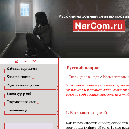
Русский вопрос
_
Кабинет нарколога
_
>
Сверхценные идеи
>
Косые взгляды
Химия и жизнь
_
"В нынешней ситуации самая серьезн
Родительский уголок
комплексами и станут лишь местами з
_
Закон сур-р-ов!
условия содержания заключенных уху
_
Сверхценные идеи
_
Самопомощь
1. Возвращение домой
Как-то раз известнейший русский певе
гостиницы (Palmer, 1986, с. 10), во 