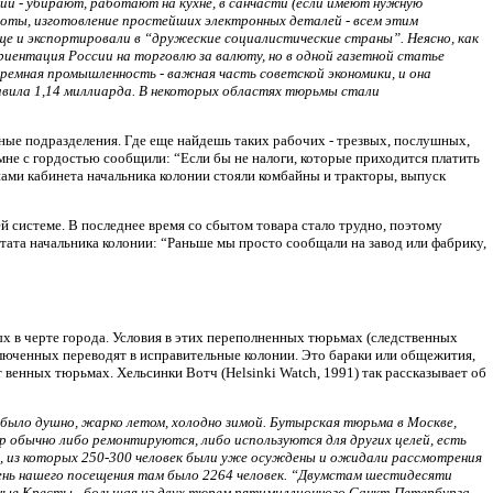
ии - убирают, работают на кухне, в санчасти (если имеют нужную
боты, изготовление простейших электронных деталей - всем этим
еще и экспортировали в “дружеские социалистические страны”. Неясно, как
иентация России на торговлю за валюту, но в одной газетной статье
емная промышленность - важная часть советской экономики, и она
тавила 1,14 миллиарда. В некоторых областях тюрьмы стали
ные подразделения. Где еще найдешь таких рабочих - трезвых, послушных,
мне с гордостью сообщили: “Если бы не налоги, которые приходится платить
нами кабинета начальника колонии стояли комбайны и тракторы, выпуск
ей системе. В последнее время со сбытом товара стало трудно, поэтому
тата начальника колонии: “Раньше мы просто сообщали на завод или фабрику,
ых в черте города. Условия в этих переполненных тюрьмах (следственных
аключенных переводят в исправительные колонии. Это бараки или общежития,
 венных тюрьмах. Хельсинки Вотч (Helsinki Watch, 1991) так рассказывает об
было душно, жарко летом, холодно зимой. Бутырская тюрьма в Москве,
ер обычно либо ремонтируются, либо используются для других целей, есть
ных, из которых 250-300 человек были уже осуждены и ожидали рассмотрения
день нашего посещения там было 2264 человек. “Двумстам шестидесяти
стные Кресты - большая из двух тюрем пятимиллионного Санкт-Петербурга,