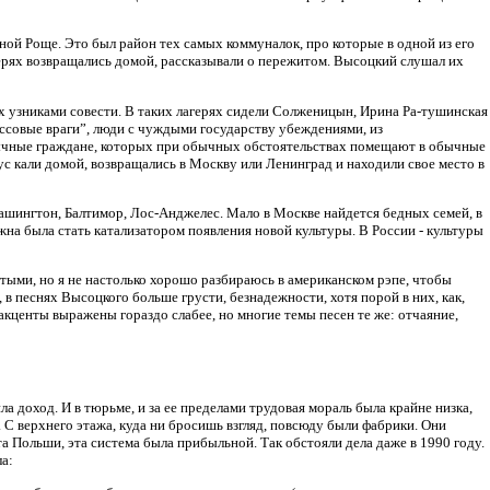
ной Роще. Это был район тех самых коммуналок, про которые в одной из его
герях возвращались домой, рассказывали о пережитом. Высоцкий слушал их
х узниками совести. В таких лагерях сидели Солженицын, Ирина Ра-тушинская
лассовые враги”, люди с чуждыми государству убеждениями, из
обычные граждане, которых при обычных обстоятельствах помещают в обычные
с кали домой, возвращались в Москву или Ленинград и находили свое место в
Вашингтон, Балтимор, Лос-Анджелес. Мало в Москве найдется бедных семей, в
жна была стать катализатором появления новой культуры. В России - культуры
тыми, но я не настолько хорошо разбираюсь в американском рэпе, чтобы
 песнях Высоцкого больше грусти, безнадежности, хотя порой в них, как,
акценты выражены гораздо слабее, но многие темы песен те же: отчаяние,
 доход. И в тюрьме, и за ее пределами трудовая мораль была крайне низка,
 С верхнего этажа, куда ни бросишь взгляд, повсюду были фабрики. Они
 Польши, эта система была прибыльной. Так обстояли дела даже в 1990 году.
а: