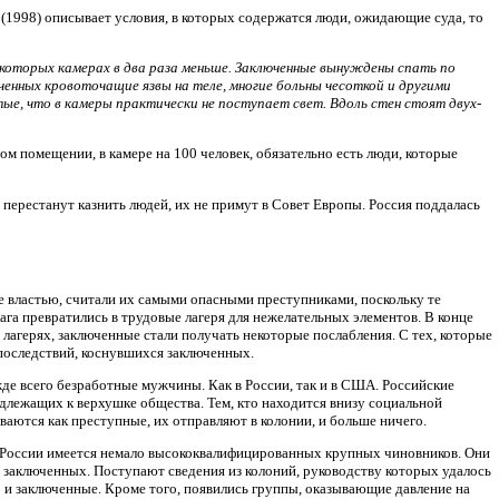
(1998) описывает условия, в которых содержатся люди, ожидающие суда, то
екоторых камерах в два раза меньше. Заключенные вынуждены спать по
ченных кровоточащие язвы на теле, многие больны чесоткой и другими
ые, что в камеры практически не поступает свет. Вдоль стен стоят двух-
ом помещении, в камере на 100 человек, обязательно есть люди, которые
 перестанут казнить людей, их не примут в Совет Европы. Россия поддалась
е властью, считали их самыми опасными преступниками, поскольку те
ага превратились в трудовые лагеря для нежелательных элементов. В конце
 лагерях, заключенные стали получать некоторые послабления. С тех, которые
последствий, коснувшихся заключенных.
де всего безработные мужчины. Как в России, так и в США. Российские
адлежащих к верхушке общества. Тем, кто находится внизу социальной
ваются как преступные, их отправляют в колонии, и больше ничего.
 В России имеется немало высококвалифицированных крупных чиновников. Они
 заключенных. Поступают сведения из колоний, руководству которых удалось
 и заключенные. Кроме того, появились группы, оказывающие давление на