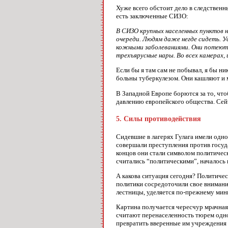
Хуже всего обстоит дело в следствен
есть заключенные СИЗО:
В СИЗО крупных населенных пунктов н
очереди. Людям даже негде сидеть. У
кожными заболеваниями. Они потеют, 
трехъярусные нары. Во всех камерах, и 
Если бы я там сам не побывал, я бы н
больны туберкулезом. Они кашляют и м
В Западной Европе борются за то, что
давлению европейского общества. Сейч
5. Силы противодействия
Сидевшие в лагерях Гулага имели одн
совершали преступления против госуда
концов они стали символом политическ
считались “политическими”, началось
А какова ситуация сегодня? Политиче
политики сосредоточили свое внимание
лестницы, уделяется по-прежнему мини
Картина получается чересчур мрачная
считают перенаселенность тюрем одно
превратить вверенные им учреждения 