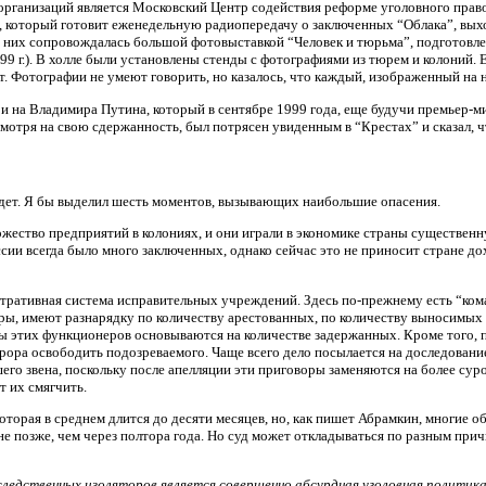
организаций является Московский Центр содействия реформе уголовного прав
х), который готовит еженедельную радиопередачу о заключенных “Облака”, вы
них сопровождалась большой фотовыставкой “Человек и тюрьма”, подготовлен
9 г.). В холле были установлены стенды с фотографиями из тюрем и колоний.
. Фотографии не умеют говорить, но казалось, что каждый, изображенный на 
 и на Владимира Путина, который в сентябре 1999 года, еще будучи премьер-
есмотря на свою сдержанность, был потрясен увиденным в “Крестах” и сказал, ч
ведет. Я бы выделил шесть моментов, вызывающих наибольшие опасения.
ожество предприятий в колониях, и они играли в экономике страны существен
сии всегда было много заключенных, однако сейчас это не приносит стране до
стративная система исправительных учреждений. Здесь по-прежнему есть “ком
ы, имеют разнарядку по количеству арестованных, по количеству выносимых 
ы этих функционеров основываются на количестве задержанных. Кроме того, 
урора освободить подозреваемого. Чаще всего дело посылается на доследовани
го звена, поскольку после апелляции эти приговоры заменяются на более суро
т их смягчить.
которая в среднем длится до десяти месяцев, но, как пишет Абрамкин, многие
 не позже, чем через полтора года. Но суд может откладываться по разным пр
 следственных изоляторов является совершенно абсурдная уголовная политика