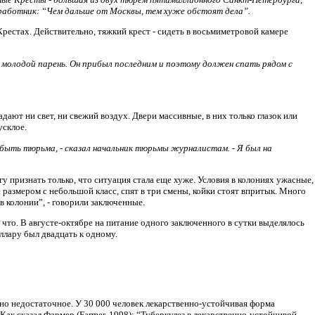
 работник: “Чем дальше от Москвы, тем хуже обстоят дела”.
в Крестах. Действительно, тяжкий крест - сидеть в восьмиметровой камере
й молодой парень. Он прибыл последним и поэтому должен спать рядом с
адают ни свет, ни свежий воздух. Двери массивные, в них только глазок или
усклое.
быть тюрьма, - сказал начальник тюрьмы журналистам. - Я был на
у признать только, что ситуация стала еще хуже. Условия в колониях ужасные,
 размером с небольшой класс, спят в три смены, койки стоят впритык. Много
 в колонии”, - говорили заключенные.
 что. В августе-октябре на питание одного заключенного в сутки выделялось
оллару был двадцать к одному.
но недостаточное. У 30 000 человек лекарственно-устойчивая форма
Как сказал Фармер (Farmer, 1998): “Туберкулез в лекарственно-устойчивой