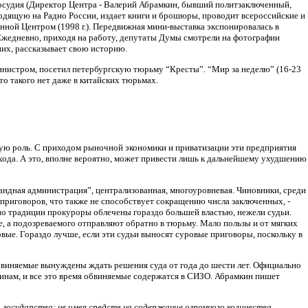
осудия (Директор Центра - Валерий Абрамкин, бывший политзаключенный,
ходящую на Радио России, издает книги и брошюры, проводит всероссийские и
ной Центром (1998 г.). Передвижная мини-выставка экспонировалась в
 Ежедневно, приходя на работу, депутаты Думы смотрели на фотографии
них, рассказывает свою историю.
министром, посетил петербургскую тюрьму “Кресты”. “Мир за неделю” (16-23
то такого нет даже в китайских тюрьмах.
ную роль. С приходом рыночной экономики и приватизации эти предприятия
хода. А это, вполне вероятно, может привести лишь к дальнейшему ухудшению
андная администрация”, централизованная, многоуровневая. Чиновники, среди
приговоров, что также не способствует сокращению числа заключенных, -
по традиции прокуроры облечены гораздо большей властью, нежели судьи.
е, а подозреваемого отправляют обратно в тюрьму. Мало пользы и от мягких
вые. Гораздо лучше, если эти судьи выносят суровые приговоры, поскольку в
 обвиняемые вынуждены ждать решения суда от года до шести лет. Официально
ичинам, и все это время обвиняемые содержатся в СИЗО. Абрамкин пишет
 государства: не имея средств на содержание огромного количества