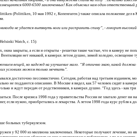
 размещаются 6000-6500 заключенных! Как объяснил нам один ответственный
ittiken (Polittiken, 10 мая 1992 г., Копенгаген.) также описала положение дел 
ми.
 никогда не удается вытянуть ноги или расправить спину”, - говорит высоки
elsinki Watch, с. 15):
, окна закрыты, а если и открыты - решетки такие частые, что в камеру не поп
 Вентиляции нет никакой, в камерах летом душно, зимой холодно, освещение т
ением вещей, но надежд на улучшение мало. “Я отлично знаю, какой должна 
ких условиях можем только мечтать”.
ывался достаточно пессимистично. Сегодня, работая над третьим изданием, мог
льно не поддаются описанию. В Москве я видел, как 57 человек сидят в камере
олько и ждут передач от родственников, в камерах душно. “Год здесь - как три
аться. После кризиса 1998 года у правительства России не хватало денег ни на
денег, если нужно, приобретались и лекарства. А летом 1998 года курс рубля к д
ьше больных туберкулезом.
аружен у 92 000 из миллиона заключенных. Некоторые получают лечение, но яв
ключению может обернуться еще и приговором к туберкулезу, а то и к смерти. 