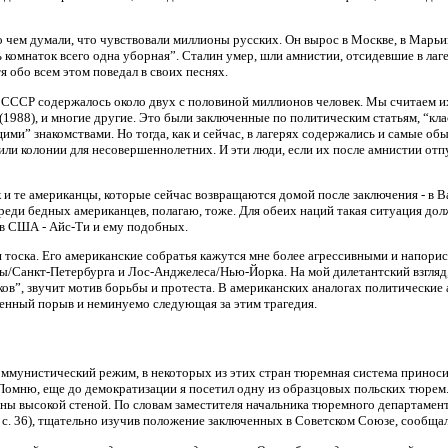
о чем думали, что чувствовали миллионы русских. Он вырос в Москве, в Марьи
ь комнаток всего одна уборная”. Сталин умер, шли амнистии, отсидевшие в ла
тя обо всем этом поведал в своих песнях.
 в СССР содержалось около двух с половиной миллионов человек. Мы считаем и
 (1988), и многие другие. Это были заключенные по политическим статьям, “к
ими” знакомствами. Но тогда, как и сейчас, в лагерях содержались и самые 
и колонии для несовершеннолетних. И эти люди, если их после амнистии отпу
к и те американцы, которые сейчас возвращаются домой после заключения - в 
Среди бедных американцев, полагаю, тоже. Для обеих наций такая ситуация дол
 в США - Айс-Ти и ему подобных.
тоска. Его американские собратья кажутся мне более агрессивными и напорис
Санкт-Петербурга и Лос-Анджелеса/Нью-Йорка. На мой дилетантский взгляд, в
ков”, звучит мотив борьбы и протеста. В американских аналогах политические 
енный порыв и неминуемо следующая за этим трагедия.
ммунистический режим, в некоторых из этих стран тюремная система приносила
 Помню, еще до демократизации я посетил одну из образцовых польских тюрем.
ы высокой стеной. По словам заместителя начальника тюремного департамента
, с. 36), тщательно изучив положение заключенных в Советском Союзе, сообщал