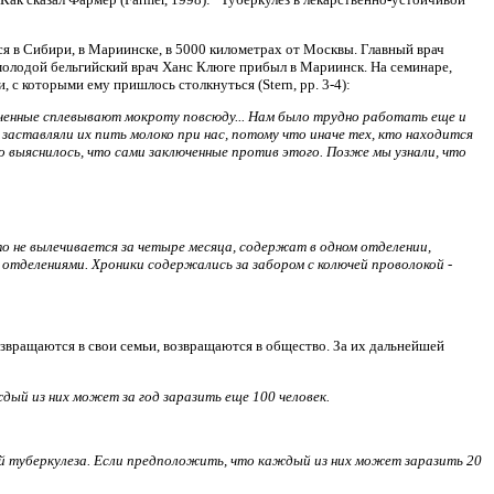
тся в Сибири, в Мариинске, в 5000 километрах от Москвы. Главный врач
олодой бельгийский врач Ханс Клюге прибыл в Мариинск. На семинаре,
 которыми ему пришлось столкнуться (Stern, pp. 3-4):
юченные сплевывают мокроту повсюду... Нам было трудно работать еще и
 заставляли их пить молоко при нас, потому что иначе тех, кто находится
но выяснилось, что сами заключенные против этого. Позже мы узнали, что
кто не вылечивается за четыре месяца, содержат в одном отделении,
отделениями. Хроники содержались за забором с колючей проволокой -
звращаются в свои семьи, возвращаются в общество. За их дальнейшей
ый из них может за год заразить еще 100 человек.
й туберкулеза. Если предположить, что каждый из них может заразить 20