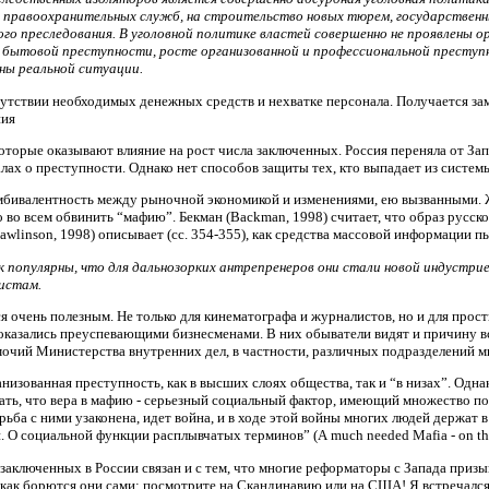
 правоохранительных служб, на строительство новых тюрем, государственн
го преследования. В уголовной политике властей совершенно не проявлены 
 бытовой преступности, росте организованной и профессиональной преступн
ны реальной ситуации.
сутствии необходимых денежных средств и нехватке персонала. Получается за
ния
которые оказывают влияние на рост числа заключенных. Россия переняла от За
ах о преступности. Однако нет способов защиты тех, кто выпадает из систем
амбивалентность между рыночной экономикой и изменениями, ею вызванными. Ж
во всем обвинить “мафию”. Бекман (Backman, 1998) считает, что образ русской 
Rawlinson, 1998) описывает (сс. 354-355), как средства массовой информации 
 популярны, что для дальнозорких антрепренеров они стали новой индустри
истам.
я очень полезным. Не только для кинематографа и журналистов, но и для просты
оказались преуспевающими бизнесменами. В них обыватели видят и причину вс
мочий Министерства внутренних дел, в частности, различных подразделений м
анизованная преступность, как в высших слоях общества, так и “в низах”. Одна
зать, что вера в мафию - серьезный социальный фактор, имеющий множество по
рьба с ними узаконена, идет война, и в ходе этой войны многих людей держат 
О социальной функции расплывчатых терминов” (А much needed Mafia - on the soc
а заключенных в России связан и с тем, что многие реформаторы с Запада при
 как борются они сами: посмотрите на Скандинавию или на США! Я встречался 