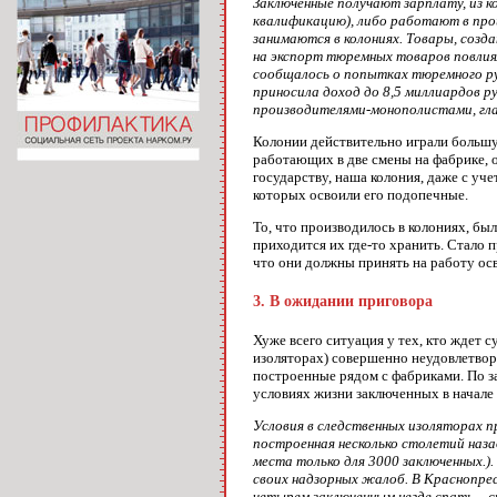
Заключенные получают зарплату, из к
квалификацию), либо работают в про
занимаются в колониях. Товары, созд
на экспорт тюремных товаров повлия
сообщалось о попытках тюремного ру
приносила доход до 8,5 миллиардов р
производителями-монополистами, глав
Колонии действительно играли большу
работающих в две смены на фабрике, о
государству, наша колония, даже с уч
которых освоили его подопечные.
То, что производилось в колониях, бы
приходится их где-то хранить. Стало 
что они должны принять на работу осв
3. В ожидании приговора
Хуже всего ситуация у тех, кто ждет 
изоляторах) совершенно неудовлетвори
построенные рядом с фабриками. По за
условиях жизни заключенных в начале 9
Условия в следственных изоляторах 
построенная несколько столетий наза
места только для 3000 заключенных.)
своих надзорных жалоб. В Краснопрес
четырем заключенным негде спать, - 