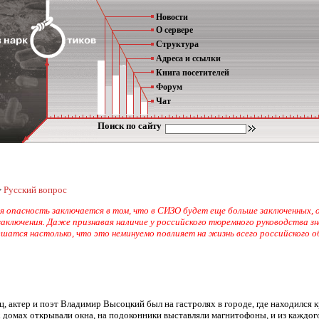
Новости
О сервере
Структура
Адреса и ссылки
Книга посетителей
Форум
Чат
Поиск по сайту
>
Русский вопрос
ая опасность заключается в том, что в СИЗО будет еще больше заключенных
аключения. Даже признавая наличие у российского тюремного руководства зн
дшатся настолько, что это неминуемо повлияет на жизнь всего российского
ц, актер и поэт Владимир Высоцкий был на гастролях в городе, где находился 
всех домах открывали окна, на подоконники выставляли магнитофоны, и из кажд