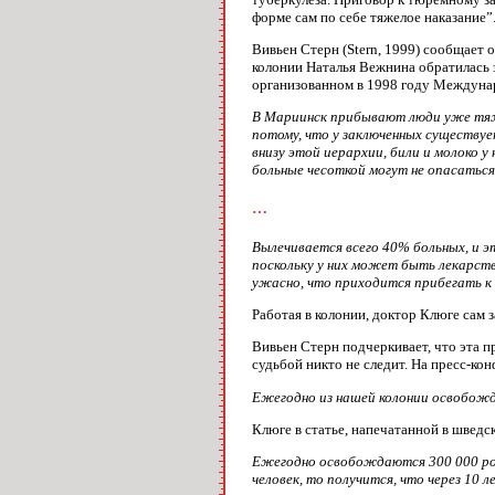
форме сам по себе тяжелое наказание”
Вивьен Стерн (Stern, 1999) сообщает 
колонии Наталья Вежнина обратилась 
организованном в 1998 году Междунар
В Мариинск прибывают люди уже тяже
потому, что у заключенных существует
внизу этой иерархии, били и молоко у
больные чесоткой могут не опасаться
…
Вылечивается всего 40% больных, и эт
поскольку у них может быть лекарст
ужасно, что приходится прибегать к 
Работая в колонии, доктор Клюге сам 
Вивьен Стерн подчеркивает, что эта 
судьбой никто не следит. На пресс-ко
Ежегодно из нашей колонии освобожда
Клюге в статье, напечатанной в шведск
Ежегодно освобождаются 300 000 рос
человек, то получится, что через 10 