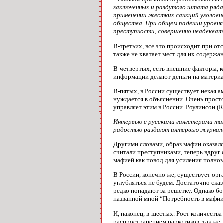
заключенных и раздутого штата ряда
применении жестких санкций уголовно
общества. При общем падении уровня
преступности, совершенно неадекват
В-третьих, все это происходит при от
также не хватает мест для их содержа
В-четвертых, есть внешние факторы, 
информации делают деньги на материал
В-пятых, в России существует некая 
нуждается в объяснении. Очень просто 
управляет этим в России. Роулинсон (
Интервью с русскими гангстерами так
радостью раздают интервью журнал
Другими словами, образ мафии оказалс
считали преступниками, теперь вдруг 
мафией как повод для усиления полно
В России, конечно же, существует орг
углубляться не будем. Достаточно ска
редко попадают за решетку. Однако бо
названной мной “Потребность в мафии. 
И, наконец, в-шестых. Рост количеств
распространением наркотиков, так же,