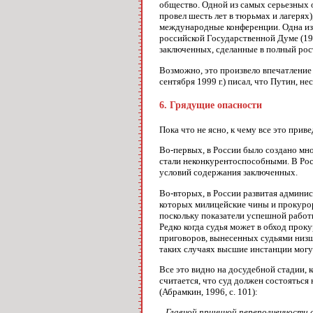
общество. Одной из самых серьезных 
провел шесть лет в тюрьмах и лагеря
международные конференции. Одна из 
российской Государственной Думе (199
заключенных, сделанные в полный рост
Возможно, это произвело впечатление
сентября 1999 г.) писал, что Путин, н
6. Грядущие опасности
Пока что не ясно, к чему все это при
Во-первых, в России было создано мн
стали неконкурентоспособными. В Рос
условий содержания заключенных.
Во-вторых, в России развитая админи
которых милицейские чины и прокурор
поскольку показатели успешной работ
Редко когда судья может в обход прок
приговоров, вынесенных судьями низше
таких случаях высшие инстанции могу
Все это видно на досудебной стадии, 
считается, что суд должен состояться
(Абрамкин, 1996, с. 101):
...Главной причиной переполненности