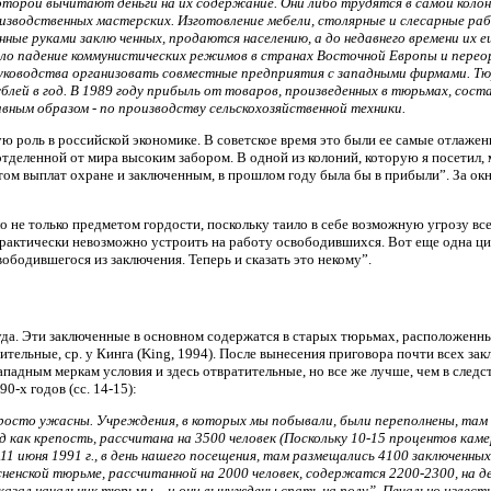
оторой вычитают деньги на их содержание. Они либо трудятся в самой колон
изводственных мастерских. Изготовление мебели, столярные и слесарные ра
анные руками заклю ченных, продаются населению, а до недавнего времени их 
ло падение коммунистических режимов в странах Восточной Европы и переор
ководства организовать совместные предприятия с западными фирмами. Тюр
ублей в год. В 1989 году прибыль от товаров, произведенных в тюрьмах, сос
ным образом - по производству сельскохозяйственной техники.
ю роль в российской экономике. В советское время это были ее самые отлажен
тделенной от мира высоким забором. В одной из колоний, которую я посетил, 
етом выплат охране и заключенным, в прошлом году была бы в прибыли”. За ок
ло не только предметом гордости, поскольку таило в себе возможную угрозу вс
практически невозможно устроить на работу освободившихся. Вот еще одна ци
ободившегося из заключения. Теперь и сказать это некому”.
суда. Эти заключенные в основном содержатся в старых тюрьмах, расположенн
тельные, ср. у Кинга (King, 1994). После вынесения приговора почти всех з
падным меркам условия и здесь отвратительные, но все же лучше, чем в следст
0-х годов (сс. 14-15):
просто ужасны. Учреждения, в которых мы побывали, были переполнены, там 
д как крепость, рассчитана на 3500 человек (Поскольку 10-15 процентов кам
. 11 июня 1991 г., в день нашего посещения, там размещались 4100 заключен
ненской тюрьме, рассчитанной на 2000 человек, содержатся 2200-2300, на 
сказал начальник тюрьмы, - и они вынуждены спать на полу”. Печально изве