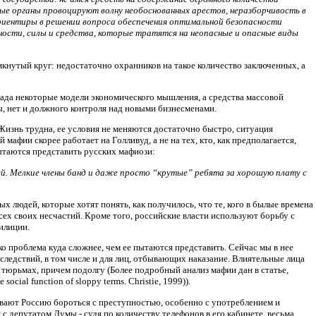
ые органы провоцируют волну необоснованных арестов, неразборчивость в
ориентиры в решении вопроса обеспечения оптимальной безопасности
ости, силы и средства, которые тратятся на неопасные и опасные виды
мкнутый круг: недостаточно охранников на такое количество заключенных, а
пада некоторые модели экономического мышления, а средства массовой
ы, нет и должного контроля над новыми бизнесменами.
изнь трудна, ее условия не меняются достаточно быстро, ситуация
мафии скорее работает на Голливуд, а не на тех, кто, как предполагается,
пытаются представить русских мафиози:
ей. Мелкие члены банд и даже просто “крутые” ребята за хорошую плату с
х людей, которые хотят понять, как получилось, что те, кого в былые времена
ех своих несчастий. Кроме того, российские власти используют борьбу с
илиции.
ко проблема куда сложнее, чем ее пытаются представить. Сейчас мы в нее
следствий, в том числе и для лиц, отбывающих наказание. Влиятельные лица
в тюрьмах, причем подолгу (Более подробный анализ мафии дан в статье,
ial function of sloppy terms. Christie, 1999)).
зывают Россию бороться с преступностью, особенно с употреблением и
с депутатом Думы - судя по количеству телефонов в его кабинете, весьма