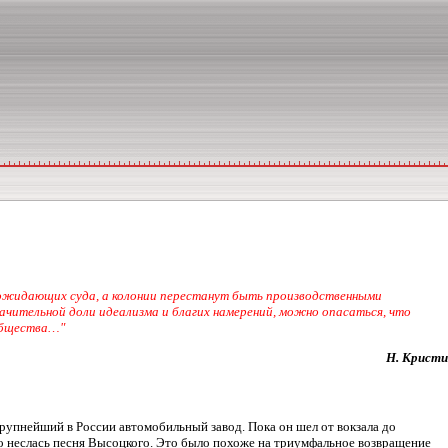
, ожидающих суда, а колонии перестанут быть производственными
ачительной доли идеализма и благих намерений, можно опасаться, что
 общества…"
Н. Кристи
крупнейший в России автомобильный завод. Пока он шел от вокзала до
ого неслась песня Высоцкого. Это было похоже на триумфальное возвращение