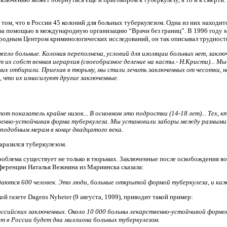
.
о том, что в России 45 колоний для больных туберкулезом. Одна из них находи
за помощью в международную организацию “Врачи без границ”. В 1996 году м
одным Центром криминологических исследований, он так описывал трудности, с
ло больные. Колония переполнена, условий для изоляции больных нет, закл
 их собст венная иерархия (своеобразное деление на касты.- Н.Кристи)... Мы
 них отбирали. Приехав в тюрьму, мы стали лечить заключенных от чесотки, 
, что их изнасилуют другие заключенные.
от показатель крайне низок... В основном это подростки (14-18 лет)... Тех, 
венно-устойчивая форма туберкулеза. Мы установили заборы между разными 
подобным мерам в конце двадцатого века.
заразился туберкулезом.
проблема существует не только в тюрьмах. Заключенные после освобождения во
нференции Наталья Вежнина из Мариинска сказала:
ются 600 человек. Это люди, больные открытой формой туберкулеза, и кажд
ой газете Dagens Nyheter (9 августа, 1999), приводит такой пример:
сийских заключенных. Около 10 000 больны лекарственно-устойчивой формо
лет в России будет два миллиона больных туберкулезом.